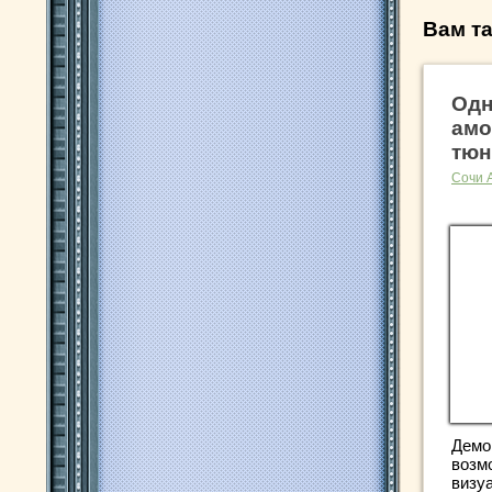
Вам та
Одн
амо
тюн
Сочи 
Демо
возм
визу