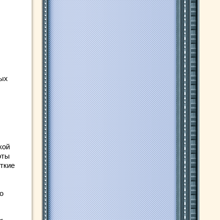
ных
кой
оты
ткие
о