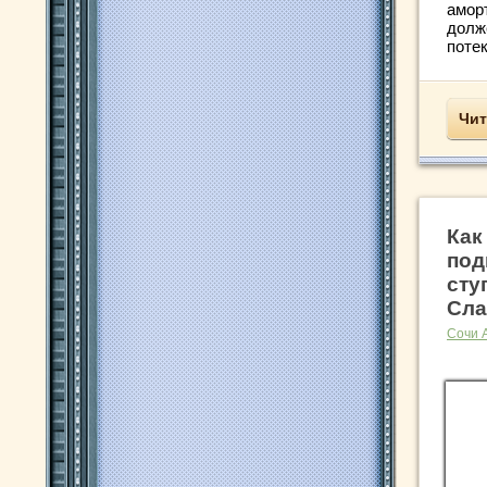
аморт
долж
потек
Чит
Как
под
сту
Сла
Сочи 