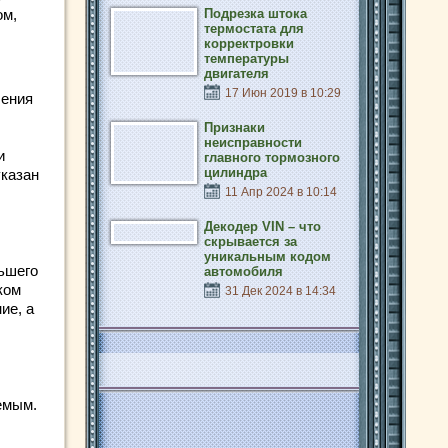
ом,
Подрезка штока
термостата для
корректровки
температуры
двигателя
17 Июн 2019 в 10:29
ления
Признаки
неисправности
и
главного тормозного
цилиндра
указан
11 Апр 2024 в 10:14
Декодер VIN – что
скрывается за
уникальным кодом
ьшего
автомобиля
ком
31 Дек 2024 в 14:34
ие, а
емым.