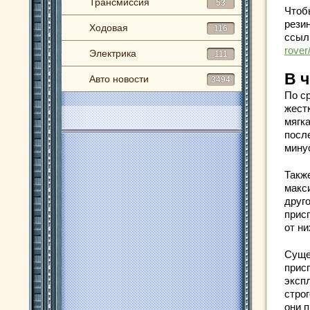
Трансмиссия
53
Чтоб
рези
Ходовая
116
ссыл
rover
Электрика
111
В 
Авто новости
3494
По с
жест
мягк
посл
мину
Такж
макс
друг
прис
от ни
Суще
прис
эксп
строг
они 