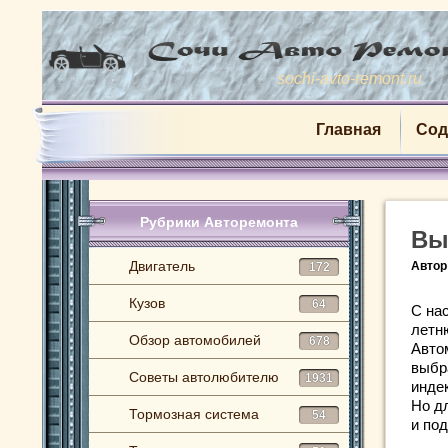
sochi-avto-remont.ru
Главная
Сод
Рубрики Авторемонта
Вы
Двигатель
Автор
172
Кузов
64
С на
летн
Обзор автомобилей
678
Авто
выбра
Советы автолюбителю
1931
индек
Но д
Тормозная система
54
и по