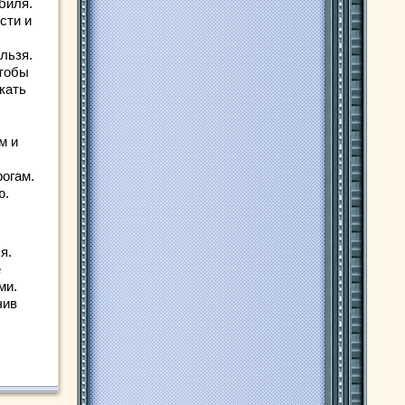
биля.
сти и
льзя.
Чтобы
кать
м и
рогам.
ю.
я.
е
ми.
чив