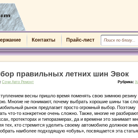
ержание
Контакты
Прайс-лист
бор правильных летних шин Эвок
:
Сочи Авто Ремонт
Рубрика:
Х
ступлением весны пришло время поменять свою зимнюю резину
юю. Многие не понимают, почему выбрать хорошие шины так сл
мобильный рынок предлагает просто огромный выбор. Поэтому
ть что-то конкретное очень сложно. Также, многие не разбираю
сах, протекторах и типоразмерах, да и времени это занимает мн
ля тех, кто стремится уделить своему автомобилю должное вни
добрать наиболее подходящую «обувь», посвящается эта статья