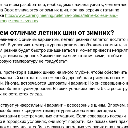
ы во всем разобраться, необходимо сначала узнать, чем летняя
на Эвок отличаются от зимних шин, полная версия статьи по
ке
http://www.carengineering.ru/letnie-kolesa/letnie-kolesa-land-
/range-rover-evoque/
.
чем отличие летних шин от зимних?
равнению с зимним вариантом, летняя резина является достаточ
кой. В условиях температурного режима необходимо помнить, чт
ая резина будет быстро изнашиваться и может привести неприя
едствиям на дороге. Зимние шины являются мягкими, чтобы в
совую температуру не «задубеть».
е, протектор в зимних шинах на много глубже, чтобы обеспечить
имальный контакт с заснеженной дорогой, да и рисунок совсем
ой. Иногда, встречаются шиповатый вариант. Но он совершенно 
пособлен к сухим дорогам. В таких условиях шипы быстро сотру
х не останется следа.
ствует универсальный вариант – всесезонные шины. Впрочем, 
пособлены к средним температурам сезона и непригодны к
луатации в экстремальных ситуациях. Если совершать поездки
о в городских условиях, они могут подойти. Как показывает прак
плохо проявляют себя в сложных погодных условиях и на плохи