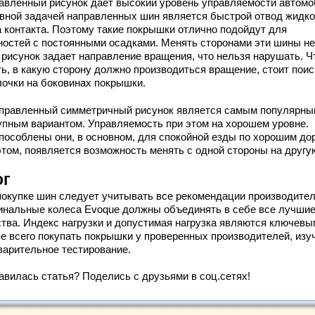
авленный рисунок дает высокий уровень управляемости автомо
вной задачей направленных шин является быстрой отвод жидко
а контакта. Поэтому такие покрышки отлично подойдут для
ностей с постоянными осадками. Менять сторонами эти шины не
 рисунок задает направление вращения, что нельзя нарушать. 
ть, в какую сторону должно производиться вращение, стоит поис
лочки на боковинах покрышки.
правленный симметричный рисунок является самым популярны
упным вариантом. Управляемость при этом на хорошем уровне.
пособлены они, в основном, для спокойной езды по хорошим до
этом, появляется возможность менять с одной стороны на другу
ог
покупке шин следует учитывать все рекомендации производител
инальные колеса Evoque должны объединять в себе все лучши
ства. Индекс нагрузки и допустимая нагрузка являются ключевы
е всего покупать покрышки у проверенных производителей, изу
варительное тестирование.
авилась статья? Поделись с друзьями в соц.сетях!