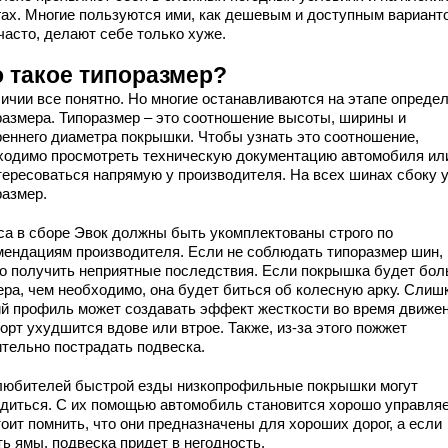
гах. Многие пользуются ими, как дешевым и доступным вариант
часто, делают себе только хуже.
о такое типоразмер?
личии все понятно. Но многие останавливаются на этапе опреде
размера. Типоразмер – это соотношение высоты, ширины и
реннего диаметра покрышки. Чтобы узнать это соотношение,
ходимо просмотреть техническую документацию автомобиля ил
тересоваться напрямую у производителя. На всех шинах сбоку 
размер.
са в сборе Эвок должны быть укомплектованы строго по
мендациям производителя. Если не соблюдать типоразмер шин,
о получить неприятные последствия. Если покрышка будет бол
ера, чем необходимо, она будет биться об колесную арку. Слиш
ий профиль может создавать эффект жесткости во время движен
рт ухудшится вдове или втрое. Также, из-за этого пожжет
ительно пострадать подвеска.
любителей быстрой езды низкопрофильные покрышки могут
одиться. С их помощью автомобиль становится хорошо управля
оит помнить, что они предназначены для хороших дорог, а если
ь ямы, подвеска придет в негодность.