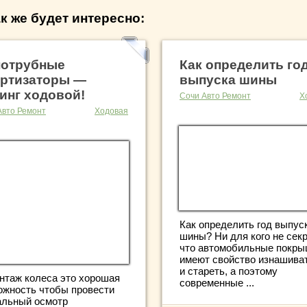
к же будет интересно:
отрубные
Как определить го
ртизаторы —
выпуска шины
инг ходовой!
Сочи Авто Ремонт
Х
Авто Ремонт
Ходовая
Как определить год выпус
шины? Ни для кого не секр
что автомобильные покры
имеют свойство изнашива
и стареть, а поэтому
нтаж колеса это хорошая
современные ...
ожность чтобы провести
альный осмотр