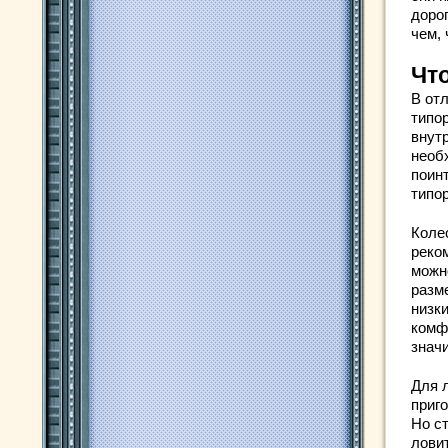
доро
чем, 
Чт
В от
типо
внут
необ
поин
типо
Коле
реко
можн
разм
низк
комфо
знач
Для 
приг
Но ст
ловит