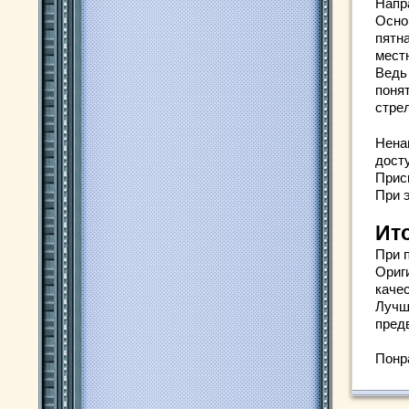
Напр
Осно
пятн
мест
Ведь
поня
стре
Нена
дост
Прис
При 
Ит
При 
Ориг
каче
Лучш
пред
Понр