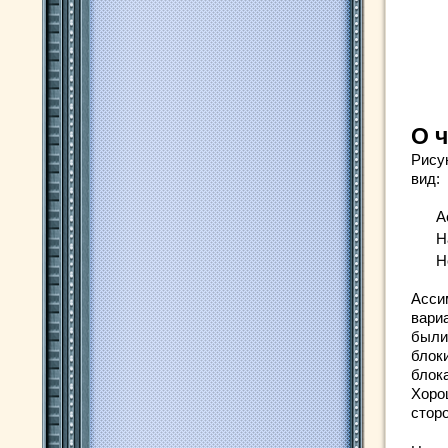
О 
Рису
вид:
А
Н
Н
Асси
вари
были
блоки
блок
Хоро
стор