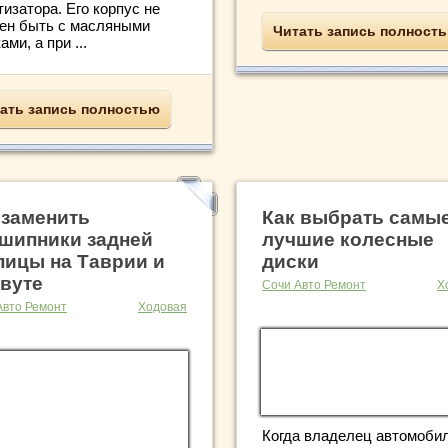
изатора. Его корпус не
ен быть с масляными
Читать запись полност
ами, а при ...
ать запись полностью
 заменить
Как выбрать самы
шипники задней
лучшие колесные
пицы на Таврии и
диски
вуте
Сочи Авто Ремонт
Х
Авто Ремонт
Ходовая
Когда владелец автомоби