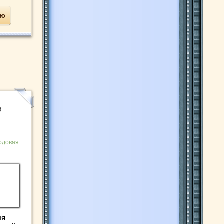
ью
е
одовая
ля