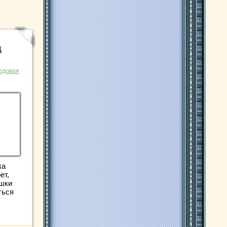
д
одовая
ка
ет,
шки
ться