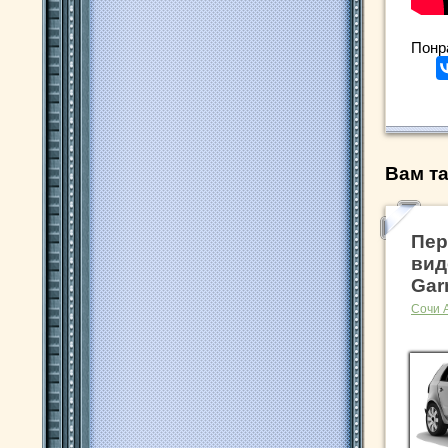
Понр
Вам та
Пер
вид
Gar
Сочи 