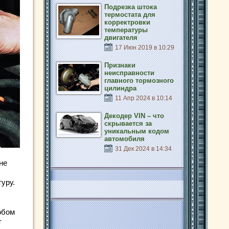
Подрезка штока
термостата для
корректровки
температуры
двигателя
17 Июн 2019 в 10:29
Признаки
неисправности
главного тормозного
цилиндра
11 Апр 2024 в 10:14
Декодер VIN – что
скрывается за
уникальным кодом
автомобиля
31 Дек 2024 в 14:34
не
уру.
х
юбом
т