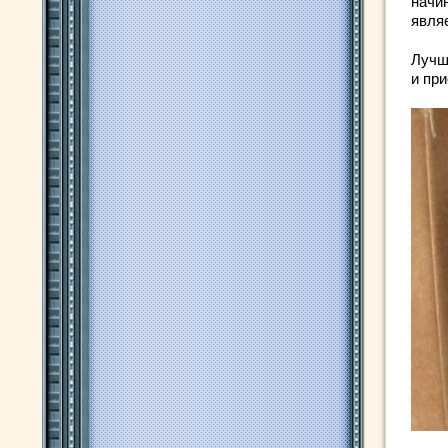
начи
явля
Лучш
и пр