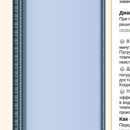
заме
Диа
При 
решен
пров
В
минут
Патр
темпе
неис
Д
патру
дости
Когда
П
эффе
в вод
темп
прои
Как
Пере