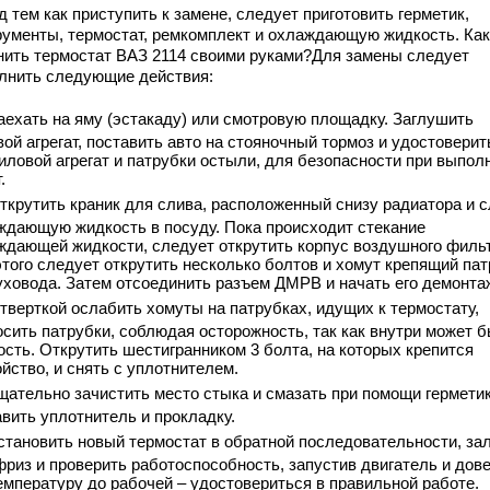
 тем как приступить к замене, следует приготовить герметик,
рументы, термостат, ремкомплект и охлаждающую жидкость. Как
нить термостат ВАЗ 2114 своими руками?Для замены следует
лнить следующие действия:
аехать на яму (эстакаду) или смотровую площадку. Заглушить
ой агрегат, поставить авто на стояночный тормоз и удостоверит
силовой агрегат и патрубки остыли, для безопасности при выпол
.
ткрутить краник для слива, расположенный снизу радиатора и с
ждающую жидкость в посуду. Пока происходит стекание
ждающей жидкости, следует открутить корпус воздушного фильт
этого следует открутить несколько болтов и хомут крепящий па
уховода. Затем отсоединить разъем ДМРВ и начать его демонта
тверткой ослабить хомуты на патрубках, идущих к термостату,
осить патрубки, соблюдая осторожность, так как внутри может 
ость. Открутить шестигранником 3 болта, на которых крепится
йство, и снять с уплотнителем.
щательно зачистить место стыка и смазать при помощи герметик
авить уплотнитель и прокладку.
становить новый термостат в обратной последовательности, за
фриз и проверить работоспособность, запустив двигатель и дов
температуру до рабочей – удостовериться в правильной работе.