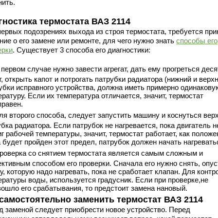
нить.
гностика термостата ВАЗ 2114
первых подозрениях выхода из строя термостата, требуется при
ие о его замене или ремонте, для чего нужно знать
способы его
ерки
. Существует 3 способа его диагностики:
 первом случае нужно завести агрегат, дать ему прогреться деся
, открыть капот и потрогать патрубки радиатора (нижний и верхн
убки исправного устройства, должна иметь примерно одинакову
ратуру. Если их температура отличается, значит, термостат
правен.
ля второго способа, следует запустить машину и коснуться вер
бка радиатора. Если патрубок не нагревается, пока двигатель н
г рабочей температуры, значит, термостат работает, как положе
 будет пройден этот предел, патрубок должен начать нагревать
роверка со снятием термостата является самым сложным и
ктивным способом его проверки. Сначала его нужно снять, опус
у, которую надо нагревать, пока не сработает клапан. Для контр
ературы воды, используется градусник. Если при проверке,не
зошло его срабатывания, то предстоит замена нановый.
 самостоятельно заменить термостат ВАЗ 2114
д заменой следует приобрести новое устройство. Перед