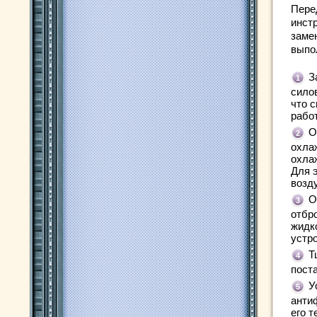
Перед
инст
заме
выпо
З
силов
что 
работ
О
охла
охла
Для 
возд
О
отбр
жидк
устро
Т
пост
У
анти
его 