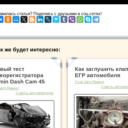
авилась статья? Поделись с друзьями в соц.сетях!
к же будет интересно:
вый тест
Как заглушить кла
еорегистратора
ЕГР автомобиля
min Dash Cam 45
Сочи Авто Ремонт
Советы автолю
Авто Ремонт
Советы автолюбителю