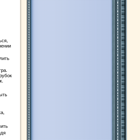
ься,
нении
лить
ра.
трубок
ж.
быть
а,
лить
едя