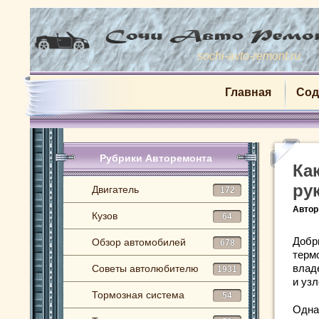
sochi-avto-remont.ru
Главная
Сод
Рубрики Авторемонта
Ка
ру
Двигатель
172
Автор
Кузов
64
Добр
Обзор автомобилей
678
терм
влад
Советы автолюбителю
1931
и узл
Тормозная система
54
Одна