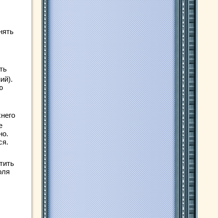
нять
ть
ий).
ю
хнего
е
но.
ся.
тить
оля