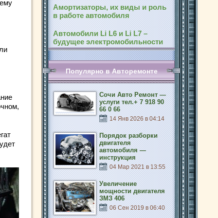
чему
Амортизаторы, их виды и роль
в работе автомобиля
Автомобили Li L6 и Li L7 –
,
будущее электромобильности
ли
Популярно в Авторемонте
Сочи Авто Ремонт —
ание
услуги тел.+ 7 918 90
очном,
66 0 66
14 Янв 2026 в 04:14
гат
Порядок разборки
двигателя
будет
автомобиля —
инструкция
04 Мар 2021 в 13:55
Увеличение
мощности двигателя
ЗМЗ 406
06 Сен 2019 в 06:40