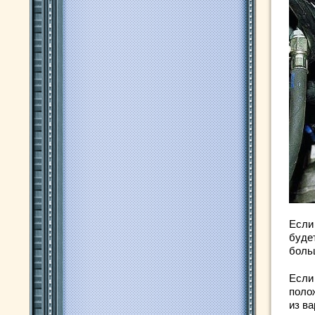
Если
буде
боль
Если
поло
из ва