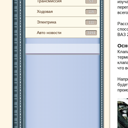
Трансмиссия
53
изуча
пере
Ходовая
116
всего
Электрика
111
Расс
спос
Авто новости
3494
ВАЗ 
Осн
Клап
термо
клап
что в
Напр
будет
прои