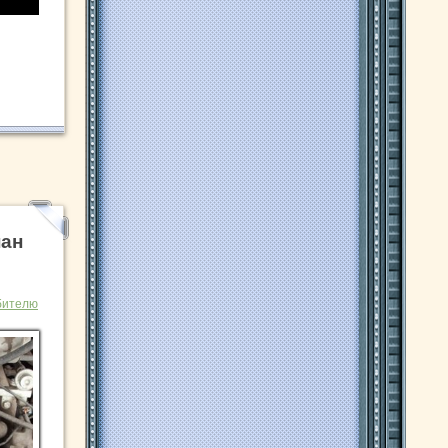
пан
бителю