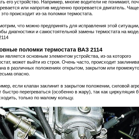
ть его устройство. Например, многие водители не понимают, по
гревается или напротив медленно прогревается двигатель. Чаще
 это происходит из-за поломки термостата.
мотрим, что можно предпринять для исправления этой ситуации
обы диагностики и самостоятельной замены термостата на моде
2114
овные поломки термостата ВАЗ 2114
ан является основным элементом устройства, из-за которого
стат, может выйти из строя. Очень часто, происходит заклинив
ана в различных положениях открытом, закрытом или промежут
есьма опасно.
имер, если клапан заклинит в закрытом положении, силовой агре
 быстро перегреваться (особенно в жару), так как циркуляция 
сходить, только по малому кольцу.