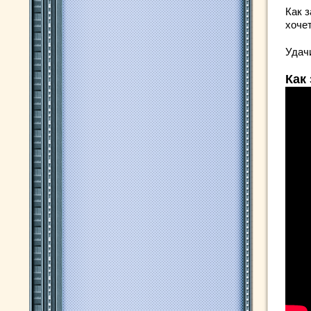
Как 
хоче
Удач
Как