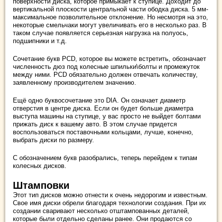
поверхности диска, которое примыкает к ступице. Доходит до
вертикальной плоскости центральной части ободка диска. 5 мм-
максимальное позволительное отклонение. Но несмотря на это,
некоторые смельчаки могут увеличивать его в несколько раз. В
таком случае появляется серьезная нагрузка на полуось,
подшипники и т.д.
Сочетание букв PCD, которое вы можете встретить, обозначает
численность дюз под колесные шпильки\болты и промежуток
между ними. PCD обязательно должен отвечать количеству,
заявленному производителем значению.
Ещё одно буквосочетание это DIA. Он означает диаметр
отверстия в центре диска. Если он будет больше диаметра
выступа машины на ступице, у вас просто не выйдет болтами
прижать диск к вашему авто. В этом случае придется
воспользоваться поставочными кольцами, лучше, конечно,
выбрать диски по размеру.
С обозначением букв разобрались, теперь перейдем к типам
колесных дисков.
Штамповки
Этот тип дисков можно отнести к очень недорогим и известным.
Свое имя диски обрели благодаря технологии создания. При их
создании сваривают несколько отштампованных деталей,
которые были отдельно сделаны ранее. Они продаются со