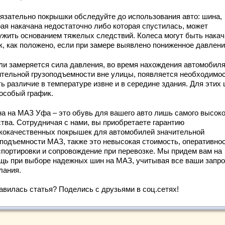
бязательно покрышки обследуйте до использования авто: шина,
рая накачана недостаточно либо которая спустилась, может
ужить основанием тяжелых следствий. Колеса могут быть нака
ак, как положено, если при замере выявлено пониженное давлени
сли замеряется сила давления, во время нахождения автомобил
ительной грузоподъемности вне улицы, появляется необходимо
ь различие в температуре извне и в середине здания. Для этих
 особый график.
на на МАЗ Уфа – это обувь для вашего авто лишь самого высоко
ства. Сотрудничая с нами, вы приобретаете гарантию
кокачественных покрышек для автомобилей значительной
оподъемности МАЗ, также это невысокая стоимость, оперативно
спортировки и сопровождение при перевозке. Мы придем вам на
щь при выборе надежных шин на МАЗ, учитывая все ваши запро
лания.
авилась статья? Поделись с друзьями в соц.сетях!