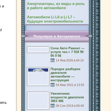
Амортизаторы, их виды и роль
к и
в работе автомобиля
Автомобили Li L6 и Li L7 –
будущее электромобильности
е!
Популярно в Авторемонте
Сочи Авто Ремонт —
услуги тел.+ 7 918 90
66 0 66
14 Янв 2026 в 04:14
Порядок разборки
двигателя
автомобиля —
инструкция
04 Мар 2021 в 13:55
Увеличение
мощности двигателя
ЗМЗ 406
рять
06 Сен 2019 в 06:40