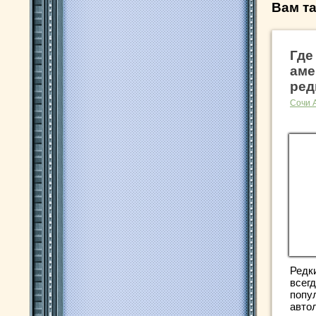
Вам та
Где
аме
ред
Сочи 
Редк
всег
попу
авто