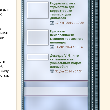
Подрезка штока
термостата для
ви для
корректровки
мо
температуры
двигателя
17 Июн 2019 в 10:29
о
Признаки
льная
неисправности
сли
главного тормозного
цилиндра
11 Апр 2024 в 10:14
Декодер VIN – что
скрывается за
сть
уникальным кодом
м,
автомобиля
 силу
31 Дек 2024 в 14:34
илам: