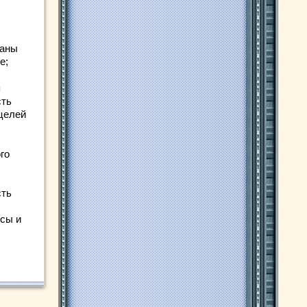
чаны
е;
я
сть
 целей
го
сть
сы и