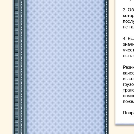
3. О
кото
посл
не т
4. Е
знач
учест
есть
Рези
каче
высо
груз
тран
помо
поже
Понр