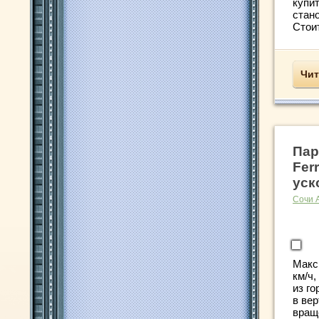
купи
стан
Стоит
Чит
Пар
Ferr
уск
Сочи 
Макс
км/ч,
из го
в ве
вращ