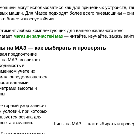
мошины могут использоваться как для прицепных устройств, та
овых машин. Для Мазов подходят более всего пневмошины – они
ого более износоустойчивы.
ртимент любых комплектующих для вашего железного коня
лагает
магазин запчастей маз
— читайте, изучайте, заказывайт
ы на МАЗ — как выбирать и проверять
вая предпочтение
 на МАЗ, возникает
ходимость в
еменном учете их
иля, определяющегося
носительными
метрами высоты и
ны.
екторный узор зависит
х условий, при которых
льзуется резина для
овых автомашин.
Шины на МАЗ — как выбирать и прове