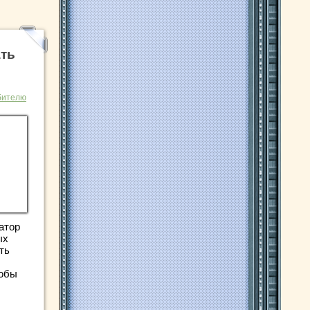
ать
бителю
атор
ых
ть
собы