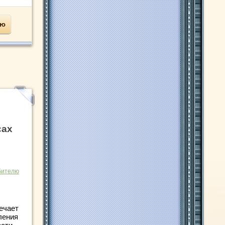
ью
сах
бителю
ечает
ления