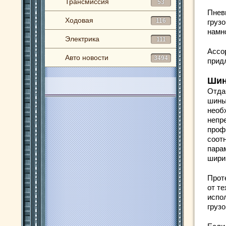
Трансмиссия
53
Пнев
Ходовая
116
груз
намн
Электрика
111
Ассо
Авто новости
3494
прид
Шин
Отда
шины
необ
непр
проф
соот
пара
шири
Прот
от те
испо
груз