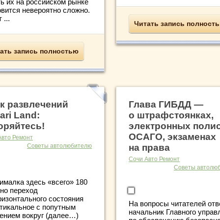
ть их на российском рынке
овится невероятно сложно.
 ...
Читать запись полност
ать запись полностью
к развлечений
Глава ГИБДД —
ari Land:
о штрафстоянках,
оряйтесь!
электронных поли
ОСАГО, экзаменах
Авто Ремонт
Советы автолюбителю
на права
Сочи Авто Ремонт
Советы автолю
ималка здесь «всего» 180
 но переход
ризонтального состояния
На вопросы читателей отв
ртикальное с попутным
начальник Главного управ
ением вокруг (далее…)