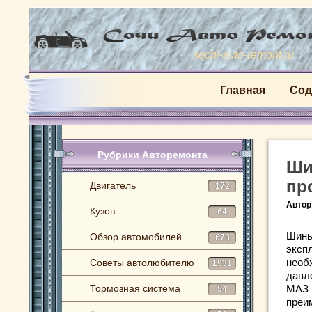
sochi-avto-remont.ru
Главная
Сод
Рубрики Авторемонта
Ши
пр
Двигатель
172
Автор
Кузов
64
Шины
Обзор автомобилей
678
эксп
необ
Советы автолюбителю
1931
давл
Тормозная система
МАЗ 
54
преи