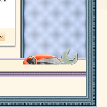
ости
ью