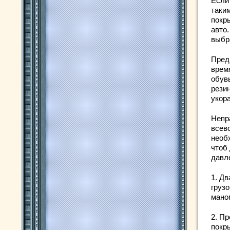
Если
таки
покр
авто
выбр
Пред
врем
обув
рези
укор
Непр
всев
необ
чтоб
давл
1. Д
груз
мано
2. П
покр