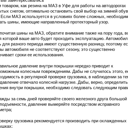
 Вы заинтересовались
м товаром, как резина на МАЗ в Уфе для работы на автодорогах
ытых снегом, оптимально остановить свой выбор на зимней обу
. Если МАЗ используется в условиях более сложных, необходи
ать шины, имеющие направленный протекторный узор.
почитая шины на МАЗ, обратите внимание также на пору года, в
я которой ваше авто будет проходить эксплуатацию. Автомоби
ь для разного периода имеют существенную разницу, поэтому е
ны автомобиля не соответствуют сезону, это существенно
ачивает сроки ее использования.
авильное давление внутри покрышки нередко приводит к
озможным колесным повреждениям. Дабы не случилось этого, е
ходимость в регулярной проверке грузовика, в наблюдении за те
 давление отвечало колесной нагрузке. Дабы, верно, определить
ения внутри покрышки, необходимо следовать следующим прав
важды за семь дней проверяйте своего железного друга большой
оподъемности, давление вымеряйте посредством исправного
метра;
роверку грузовика рекомендуется производить при охлажденных
ышках;