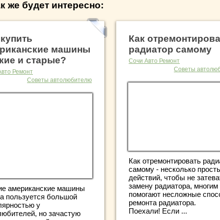
к же будет интересно:
 купить
Как отремонтиров
риканские машины
радиатор самому
кие и старые?
Сочи Авто Ремонт
Советы автолю
Авто Ремонт
Советы автолюбителю
Как отремонтировать ради
самому - несколько прост
действий, чтобы не затева
замену радиатора, многим
ие американские машины
помогают несложные спо
да пользуется большой
ремонта радиатора.
лярностью у
Поехали! Если ...
любителей, но зачастую