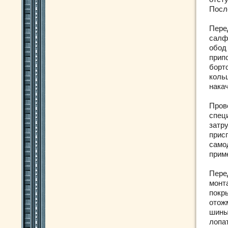
Посл
Пере
салф
обод
прип
борт
коль
нака
Пров
спец
затр
прис
само
прим
Пере
монт
покр
отож
шины
лопа