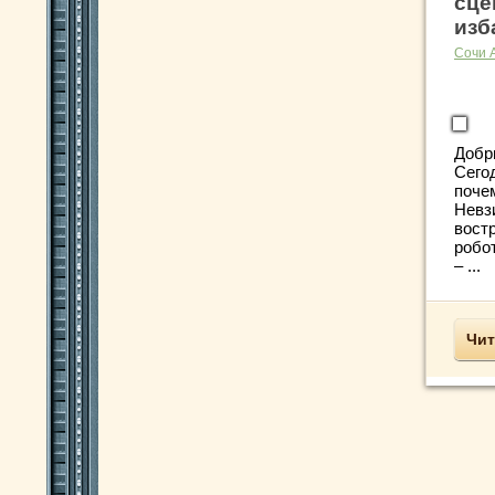
сце
изб
Сочи 
Добр
Сего
поче
Невз
вост
робо
– ...
Чит