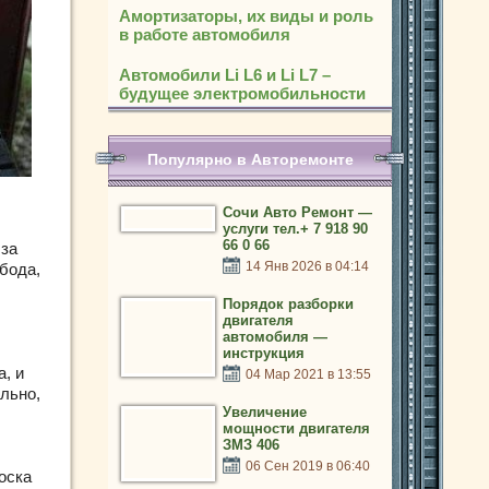
Амортизаторы, их виды и роль
в работе автомобиля
Автомобили Li L6 и Li L7 –
будущее электромобильности
Популярно в Авторемонте
Сочи Авто Ремонт —
услуги тел.+ 7 918 90
66 0 66
 за
14 Янв 2026 в 04:14
бода,
Порядок разборки
двигателя
автомобиля —
инструкция
, и
04 Мар 2021 в 13:55
льно,
Увеличение
мощности двигателя
ЗМЗ 406
06 Сен 2019 в 06:40
оска