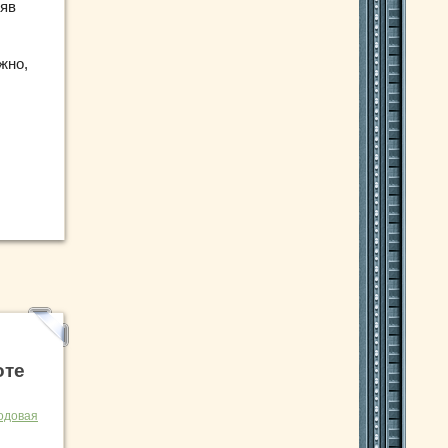
няв
жно,
оте
одовая