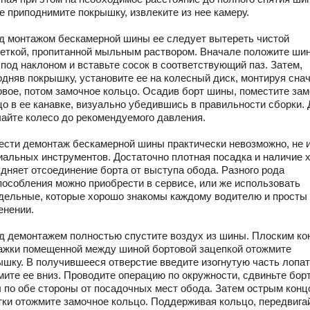
е приподнимите покрышку, извлеките из нее камеру.
д монтажом бескамерной шины ее следует вытереть чистой
еткой, пропитанной мыльным раствором. Вначале положите шин
 под наклоном и вставьте сосок в соответствующий паз. Затем,
одняв покрышку, установите ее на колесный диск, монтируя сна
овое, потом замочное кольцо. Осадив борт шины, поместите за
цо в ее канавке, визуально убедившись в правильности сборки.
чайте колесо до рекомендуемого давления.
ести демонтаж бескамерной шины практически невозможно, не 
иальных инструментов. Достаточно плотная посадка и наличие 
удняет отсоединение борта от выступа обода. Разного рода
пособления можно приобрести в сервисе, или же использовать
дельные, которые хорошо знакомы каждому водителю и просты
енении.
д демонтажем полностью спустите воздух из шины. Плоским ко
ажки помещенной между шиной бортовой зацепкой отожмите
ышку. В получившееся отверстие введите изогнутую часть лопат
мите ее вниз. Проводите операцию по окружности, сдвиньте бор
 по обе стороны от посадочных мест обода. Затем острым конц
тки отожмите замочное кольцо. Поддерживая кольцо, передвига