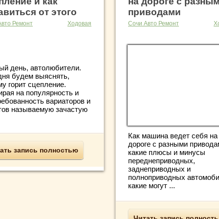
пление и как
на дороге с разны
авиться от этого
приводами
Авто Ремонт
Ходовая
Сочи Авто Ремонт
Х
ый день, автолюбители.
дня будем выяснять,
му горит сцепление.
ирая на популярность и
ребованность вариаторов и
тов называемую зачастую
Как машина ведет себя на
дороге с разными привода
ать запись полностью
какие плюсы и минусы
переднеприводных,
заднеприводных и
полноприводных автомоби
какие могут ...
Читать запись полност