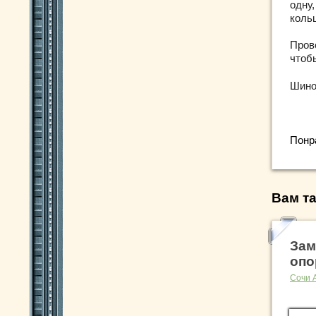
одну,
кольц
Пров
чтоб
Шино
Понр
Вам та
Зам
опо
Сочи 