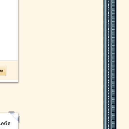
ью
себя