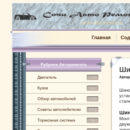
sochi-avto-remont.ru
Главная
Сод
Рубрики Авторемонта
Ши
Двигатель
Автор
172
Кузов
64
Шино
устан
Обзор автомобилей
678
стал
Советы автолюбителю
1931
Шин
Монт
Тормозная система
54
двум
лопа