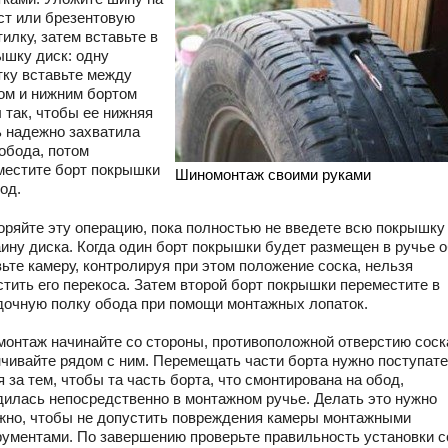
ст или брезентовую
илку, затем вставьте в
ышку диск: одну
тку вставьте между
ом и нижним бортом
 так, чтобы ее нижняя
ь надежно захватила
 обода, потом
местите борт покрышки
Шиномонтаж своими руками
од.
оряйте эту операцию, пока полностью не введете всю покрышку
аину диска. Когда один борт покрышки будет размещен в ручье о
ьте камеру, контролируя при этом положение соска, нельзя
стить его перекоса. Затем второй борт покрышки переместите в
дочную полку обода при помощи монтажных лопаток.
монтаж начинайте со стороны, противоположной отверстию соска
нчивайте рядом с ним. Перемещать части борта нужно поступате
 за тем, чтобы та часть борта, что смонтирована на обод,
дилась непосредственно в монтажном ручье. Делать это нужно
жно, чтобы не допустить повреждения камеры монтажными
рументами. По завершению проверьте правильность установки с