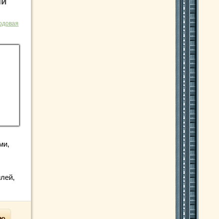
ми
одовая
ми,
лей,
ью