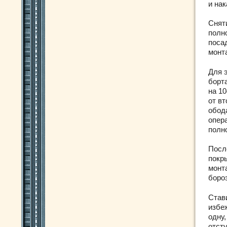
и нак
Снят
полн
поса
монт
Для 
борт
на 10
от вт
обод
опера
полн
Посл
покр
монт
бороз
Став
избе
одну,
отст