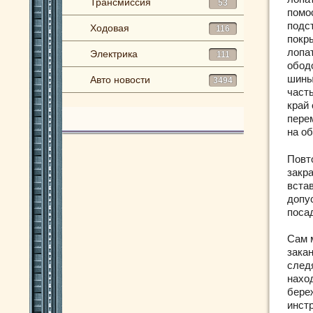
Трансмиссия
53
помо
подст
Ходовая
116
покр
лопа
Электрика
111
обод
шины
Авто новости
3494
част
край
пере
на об
Повт
закр
встав
допу
поса
Сам 
зака
следя
нахо
бере
инст