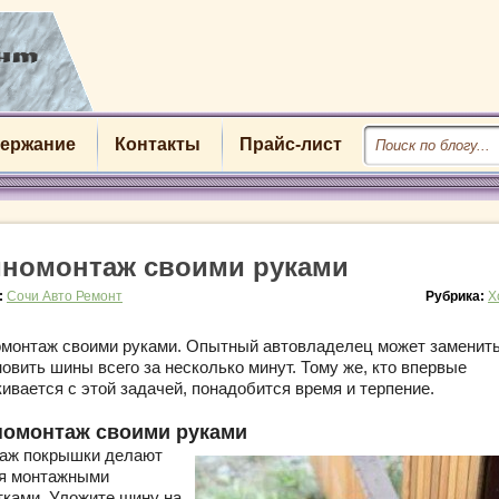
ержание
Контакты
Прайс-лист
номонтаж своими руками
:
Сочи Авто Ремонт
Рубрика:
Х
монтаж своими руками.
Опытный автовладелец может заменить
овить шины всего за несколько минут. Тому же, кто впервые
кивается с этой задачей, понадобится время и терпение.
омонтаж своими руками
аж покрышки делают
я монтажными
тками. Уложите шину на