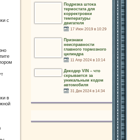
Подрезка штока
термостата для
корректровки
температуры
ки с
двигателя
17 Июн 2019 в 10:29
Признаки
неисправности
главного тормозного
рно
цилиндра
упите
11 Апр 2024 в 10:14
упором
Декодер VIN – что
ут
скрывается за
уникальным кодом
автомобиля
31 Дек 2024 в 14:34
ки в
ажной
а
ны.