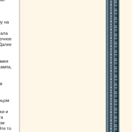
у на
чала
мочное
 Далее
имея
хампа,
 в
нцом
ки и
та
ом
йте то