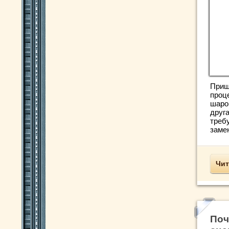
Приш
проц
шаро
друг
треб
заме
Чит
Поч