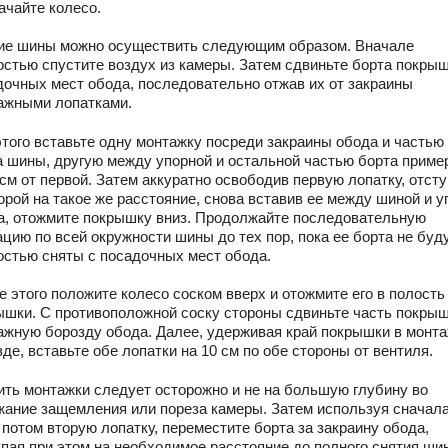
ачайте колесо.
ие шины можно осуществить следующим образом. Вначале
остью спустите воздух из камеры. Затем сдвиньте борта покрыш
дочных мест обода, последовательно отжав их от закраины
ажными лопатками.
этого вставьте одну монтажку посреди закраины обода и частью
а шины, другую между упорной и остальной частью борта приме
см от первой. Затем аккуратно освободив первую лопатку, отст
орой на такое же расстояние, снова вставив ее между шиной и 
а, отожмите покрышку вниз. Продолжайте последовательную
цию по всей окружности шины до тех пор, пока ее борта не буд
остью сняты с посадочных мест обода.
е этого положите колесо соском вверх и отожмите его в полость
ышки. С противоположной соску стороны сдвиньте часть покрыш
ажную борозду обода. Далее, удерживая край покрышки в монт
де, вставьте обе лопатки на 10 см по обе стороны от вентиля.
ить монтажки следует осторожно и не на большую глубину во
жание защемления или пореза камеры. Затем используя сначал
 потом вторую лопатку, переместите борта за закраину обода,
упая при этом на необходимое расстояние до полного снятия ши