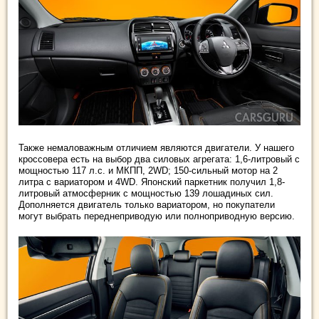
Также немаловажным отличием являются двигатели. У нашего
кроссовера есть на выбор два силовых агрегата: 1,6-литровый с
мощностью 117 л.с. и МКПП, 2WD; 150-сильный мотор на 2
литра с вариатором и 4WD. Японский паркетник получил 1,8-
литровый атмосферник с мощностью 139 лошадиных сил.
Дополняется двигатель только вариатором, но покупатели
могут выбрать переднеприводую или полноприводную версию.