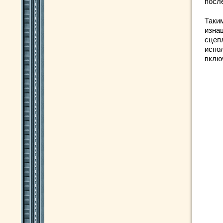
посл
Таки
изна
сцеп
испо
вклю