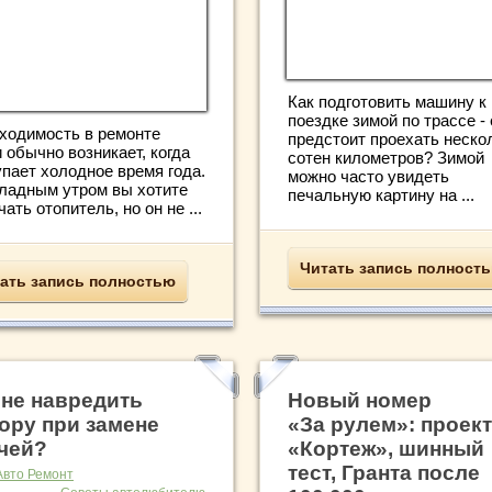
Как подготовить машину к
поездке зимой по трассе -
ходимость в ремонте
предстоит проехать неско
 обычно возникает, когда
сотен километров? Зимой
упает холодное время года.
можно часто увидеть
ладным утром вы хотите
печальную картину на ...
ать отопитель, но он не ...
Читать запись полност
ать запись полностью
 не навредить
Новый номер
ору при замене
«За рулем»: проект
чей?
«Кортеж», шинный
тест, Гранта после
Авто Ремонт