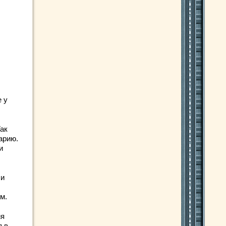
 у
Так
арию.
и
 и
м.
ия
я в