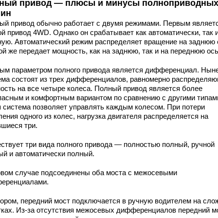
ный привод — плюсы и минусы полноприводны
ин
ый привод обычно работает с двумя режимами. Первым являет
ой привод 4WD. Однако он срабатывает как автоматически, так 
ную. Автоматический режим распределяет вращение на заднюю 
ой же передает мощность, как на заднюю, так и на переднюю ось
ым параметром полного привода является дифференциал. Нын
ема состоят из трех дифференциалов, равномерно распределя
ость на все четыре колеса. Полный привод является более
пасным и комфортным вариантом по сравнению с другими типам
я система позволяет управлять каждым колесом. При потери
ения одного из колес, нагрузка двигателя распределяется на
вшиеся три.
ствует три вида полного привода — полностью полный, ручной
ый и автоматически полный.
рвом случае подсоединены оба моста с межосевыми
еренциалами.
тором, передний мост подключается в ручную водителем на сл
тках. Из-за отсутствия межосевых дифференциалов передний м