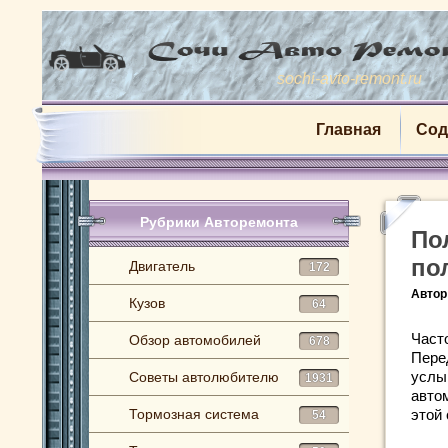
sochi-avto-remont.ru
Главная
Сод
Рубрики Авторемонта
По
по
Двигатель
172
Автор
Кузов
64
Част
Обзор автомобилей
678
Пере
услы
Советы автолюбителю
1931
авто
Тормозная система
этой
54