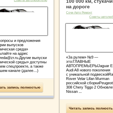
Советы автолюбителю
100 000 км, стукачи
на дороге
Сочи Авто Ремонт
Советы автолю
вопросы и предложения
ерии выпусков
ническая среда»
ылайте на адрес
«За рулем» №9 —
reda@zr.ru.Другие выпуски
это:ГЛАВНЫЕ
нической среды» доступны
АВТОПРЕМЬЕРЫJaguar E
шем спецпроекте, а также
Audi A8 нового поколения
ашем канале (далее…)
с уникальной подвескойR
Rover Velar Lifan Murman
российской сборкиPeugeot
308 Chery Tiggo 2 Обновл
ать запись полностью
Nissan ...
Читать запись полност