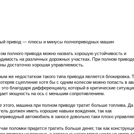
ый привод — плюсы и минусы полноприводных машин
ом полного привода можно назвать хорошую устойчивость и
одимость на различных дорожных участках. При полном приводе
ны достаточно хорошая управляемость.
ным же недостатком такого типа привода является блокировка. 
 потеряв сцепление хотя бы с одним колесом можно попасть в ав
е это благодаря дифференциалу, который в критические ситуаци
дает мощность на ось с меньшим сопротивлением.
е этого, машина при полном приводе тратит больше топлива. Да
тель должен иметь хорошие навыки вождения, так как
оприводный автомобиль в заносе довольно таки плохо управляе
чае поломки придется тратить больше денег, так как конструкц
го привода усложнена, а запасные части могут часто не иметьс