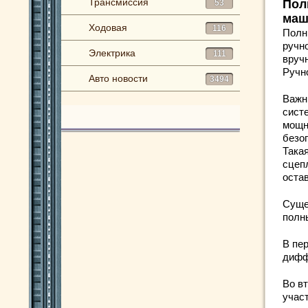
Трансмиссия
Пол
53
маш
Ходовая
116
Полн
ручн
Электрика
111
вруч
Ручн
Авто новости
3494
Важн
сист
мощн
безо
Така
сцепл
оста
Суще
полн
В пе
дифф
Во в
учас