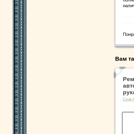
нали
Полн
прив
Понр
Вам та
Рем
авт
рук
Сочи 