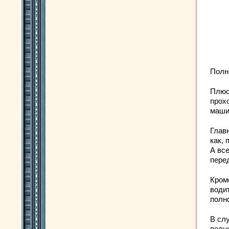
Полн
Плюс
прох
маши
Глав
как,
А вс
пере
Кром
води
полн
В слу
полно