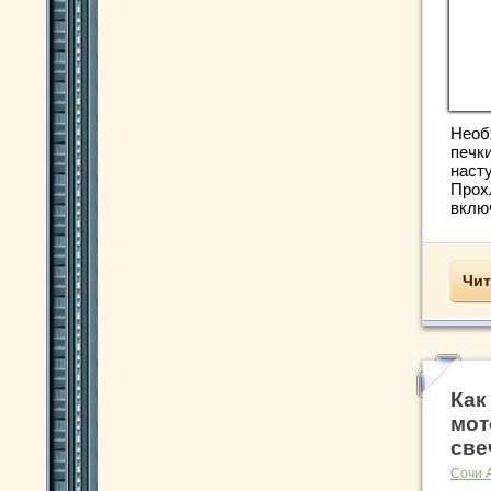
Необ
печки
наст
Прох
включ
Чит
Как
мот
све
Сочи 