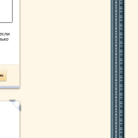
 если
лько
ью