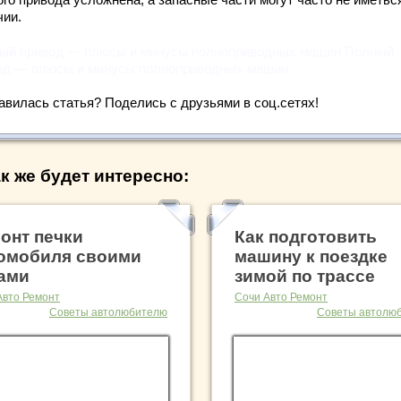
чии.
ый привод — плюсы и минусы полноприводных машин Полный
од — плюсы и минусы полноприводных машин
авилась статья? Поделись с друзьями в соц.сетях!
к же будет интересно:
онт печки
Как подготовить
омобиля своими
машину к поездке
ами
зимой по трассе
Авто Ремонт
Сочи Авто Ремонт
Советы автолюбителю
Советы автолю