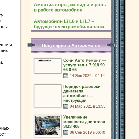
х
Амортизаторы, их виды и роль
в работе автомобиля
ся
и
Автомобили Li L6 и Li L7 –
ось.
будущее электромобильности
.
ешняя
Популярно в Авторемонте
ющих
Сочи Авто Ремонт —
и.
услуги тел.+ 7 918 90
66 0 66
14 Янв 2026 в 04:14
Порядок разборки
двигателя
автомобиля —
инструкция
04 Мар 2021 в 13:55
Увеличение
мощности двигателя
ЗМЗ 406
ожных
06 Сен 2019 в 06:40
ост