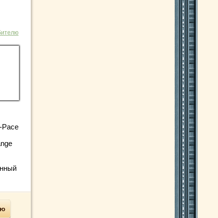
бителю
‑Pace
ange
енный
ью