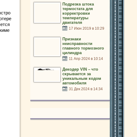
Подрезка штока
термостата для
ыстро
корректровки
температуры
отере
двигателя
уется
17 Июн 2019 в 10:29
ежиме
Признаки
неисправности
главного тормозного
цилиндра
11 Апр 2024 в 10:14
Декодер VIN – что
скрывается за
уникальным кодом
автомобиля
31 Дек 2024 в 14:34