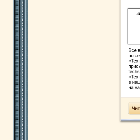
Все 
по с
«Тех
прис
techs
«Тех
в на
на н
Чит