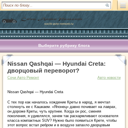
sochi-avto-remont.ru
Выберите рубрику блога
Nissan Qashqai — Hyundai Creta:
дворцовый переворот?
Сочи Авто Ремонт
Авто новости
Nissan Qashqai — Hyundai Creta
С тех пор как началось хождение Креты в народ, я мечтал
столкнуть ее с Кашкаем. «Японец» давно почивает на лаврах,
он дороже Креты, чуть крупнее. Когда он рос, сменяя
поколения, я удивлялся, зачем так раскармливают основателя
класса компактных SUV? Нужно было появиться Крете, чтобы
этот вопрос встал ребром и в воздухе запахло дворцовым