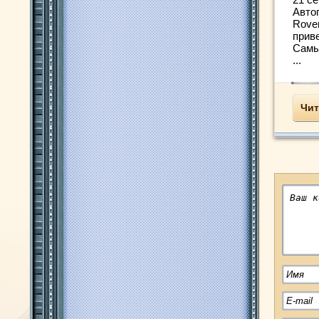
Авто
Rove
прив
Самы
...
Чит