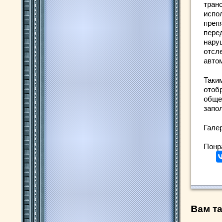
тран
испо
преп
пере
нару
отсл
авто
Таки
отоб
обще
запо
Гале
Понр
Вам та