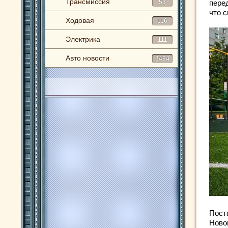
Трансмиссия
53
перед
что 
Ходовая
116
Электрика
111
Авто новости
3494
Пост
Ново