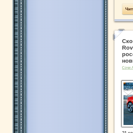
Чит
Ско
Rov
рос
нов
Сочи 
21 се