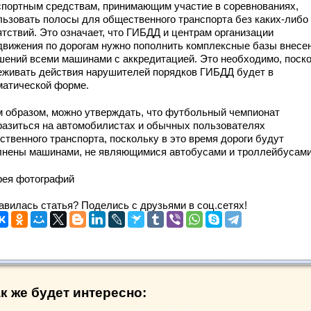
спортным средствам, принимающим участие в соревнованиях,
льзовать полосы для общественного транспорта без каких-либо
ятствий. Это означает, что ГИБДД и центрам организации
движения по дорогам нужно пополнить комплексные базы внесе
шений всеми машинами с аккредитацией. Это необходимо, поск
еживать действия нарушителей порядков ГИБДД будет в
матической форме.
м образом, можно утверждать, что футбольный чемпионат
разиться на автомобилистах и обычных пользователях
ственного транспорта, поскольку в это время дороги будут
лнены машинами, не являющимися автобусами и троллейбусами
рея фотографий
авилась статья? Поделись с друзьями в соц.сетях!
к же будет интересно: