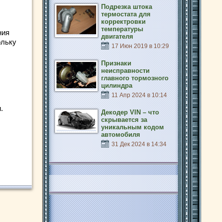
Подрезка штока
термостата для
корректровки
температуры
ния
двигателя
ольку
17 Июн 2019 в 10:29
Признаки
неисправности
главного тормозного
цилиндра
11 Апр 2024 в 10:14
.
Декодер VIN – что
скрывается за
уникальным кодом
автомобиля
31 Дек 2024 в 14:34