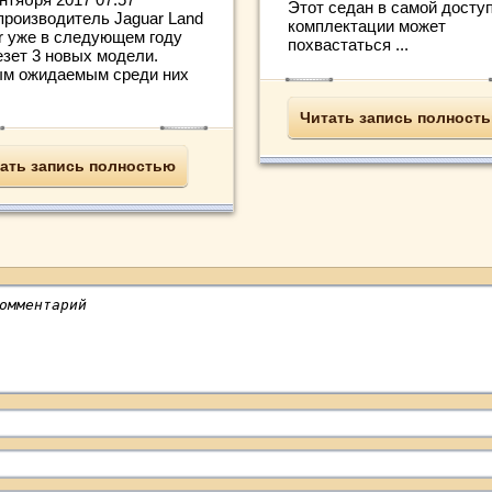
Этот седан в самой досту
производитель Jaguar Land
комплектации может
r уже в следующем году
похвастаться ...
езет 3 новых модели.
м ожидаемым среди них
Читать запись полност
ать запись полностью