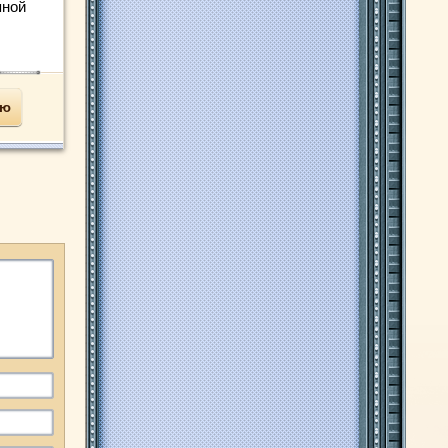
пной
ью