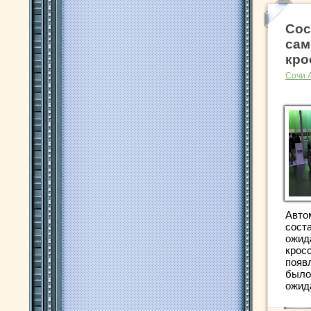
Сос
сам
кро
Сочи 
Авто
сост
ожид
крос
появ
было
ожида