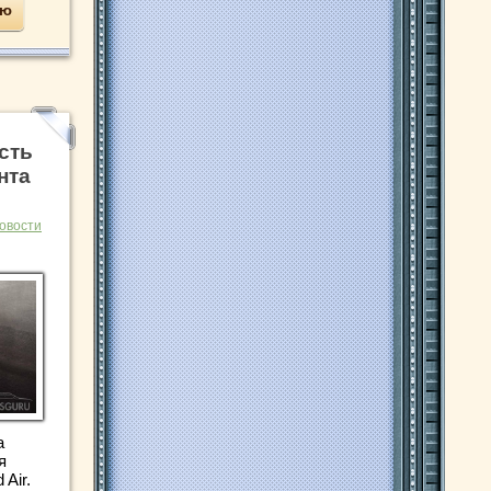
ью
сть
нта
овости
a
я
 Air.