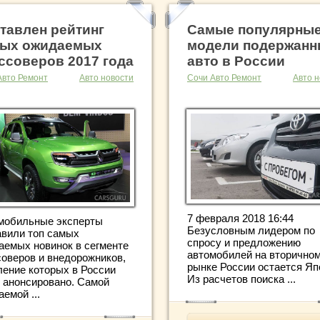
тавлен рейтинг
Самые популярны
ых ожидаемых
модели подержанн
ссоверов 2017 года
авто в России
Авто Ремонт
Авто новости
Сочи Авто Ремонт
Авто н
7 февраля 2018 16:44
мобильные эксперты
Безусловным лидером по
авили топ самых
спросу и предложению
аемых новинок в сегменте
автомобилей на вторично
соверов и внедорожников,
рынке России остается Яп
ление которых в России
Из расчетов поиска ...
 анонсировано. Самой
емой ...