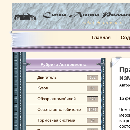
sochi-avto-remont.ru
Главная
Сод
Рубрики Авторемонта
Пр
из
Двигатель
172
Автор
Кузов
64
16 ф
Обзор автомобилей
678
Советы автолюбителю
Чемп
1931
меро
Тормозная система
затр
54
сост