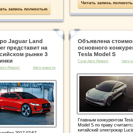
Читать запись полност
ать запись полностью
ро Jaguar Land
Объявлена стоимо
er представит на
основного конкуре
сийском рынке 3
Tesla Model S
инки
Сочи Авто Ремонт
Авто н
Авто Ремонт
Авто новости
Главным конкурентом Tesl
Model S по праву считаетс
китайский электрокар Lucid
нтября 2017 07:57