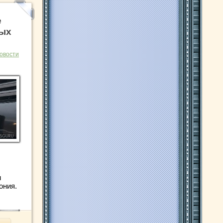
е
ых
овости
м
ония.