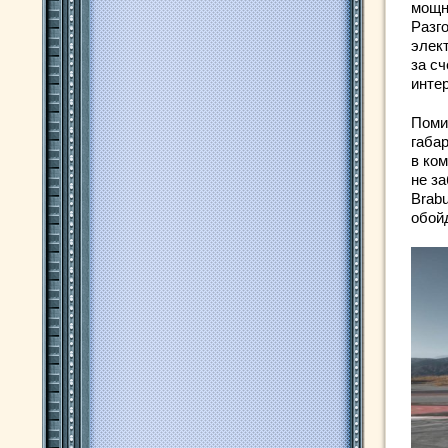
мощно
Разго
элект
за с
инте
Поми
габа
в ко
не за
Brabu
обойд