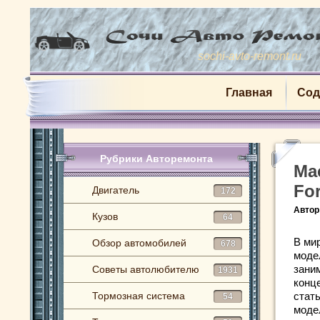
sochi-avto-remont.ru
Главная
Сод
Рубрики Авторемонта
Ма
Fo
Двигатель
172
Автор
Кузов
64
В ми
Обзор автомобилей
678
моде
зани
Советы автолюбителю
1931
конц
Тормозная система
стат
54
моде