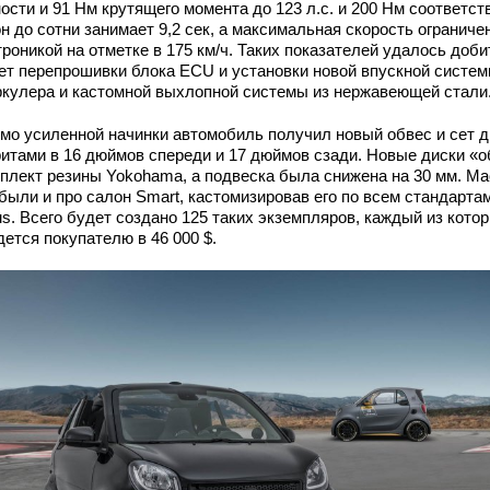
сти и 91 Нм крутящего момента до 123 л.с. и 200 Нм соответст
н до сотни занимает 9,2 сек, а максимальная скорость ограниче
роникой на отметке в 175 км/ч. Таких показателей удалось доби
чет перепрошивки блока ECU и установки новой впускной систем
ркулера и кастомной выхлопной системы из нержавеющей стали
мо усиленной начинки автомобиль получил новый обвес и сет д
ритами в 16 дюймов спереди и 17 дюймов сзади. Новые диски «
мплект резины Yokohama, а подвеска была снижена на 30 мм. М
были и про салон Smart, кастомизировав его по всем стандарта
s. Всего будет создано 125 таких экземпляров, каждый из кото
ется покупателю в 46 000 $.