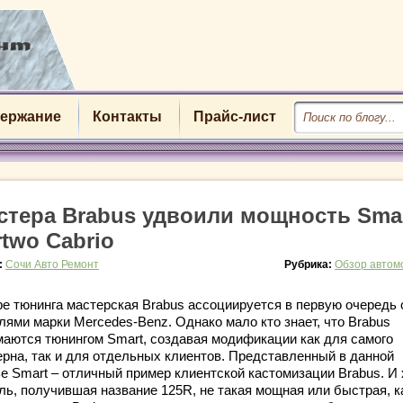
ержание
Контакты
Прайс-лист
стера Brabus удвоили мощность Sma
rtwo Cabrio
:
Сочи Авто Ремонт
Рубрика:
Обзор автом
ре тюнинга мастерская Brabus ассоциируется в первую очередь 
лями марки Mercedes-Benz. Однако мало кто знает, что Brabus
маются тюнингом Smart, создавая модификации как для самого
ерна, так и для отдельных клиентов. Представленный в данной
ье Smart – отличный пример клиентской кастомизации Brabus. И 
ль, получившая название 125R, не такая мощная или быстрая, к