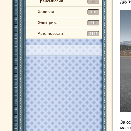
Трансмиссия
друг
53
Ходовая
116
Электрика
111
Авто новости
3494
За о
маст