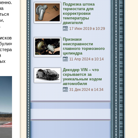
венно.
Подрезка штока
на
термостата для
корректровки
ться
температуры
ы,
двигателя
.
17 Июн 2019 в 10:29
исков
Признаки
обули»
неисправности
главного тормозного
астера
цилиндра
м
11 Апр 2024 в 10:14
рых
Декодер VIN – что
скрывается за
уникальным кодом
автомобиля
31 Дек 2024 в 14:34