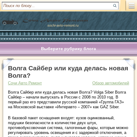
sochi-avto-remont.ru
Выберите рубрику блога
Волга Сайбер или куда делась новая
Волга?
Сочи Авто Ремонт
Обзор автомобилей
Волга Сайбер или куда делась новая Волга? Volga Siber Волга
Сайбер – начали выпускать в России с 2008 по 2010 год. В
первый раз его представили русской компанией «Группа ГАЗ»
на Московской выставке «Интеравто – 2007» как GAZ Siber.
В базовой пакет оснащения входят: кузов оцинкованный,
подушки безопасности в количестве двух штук,
противобуксовочная система, галогенные фары, которые можно
регулировать уровень освещения и с задержкой отключения, а