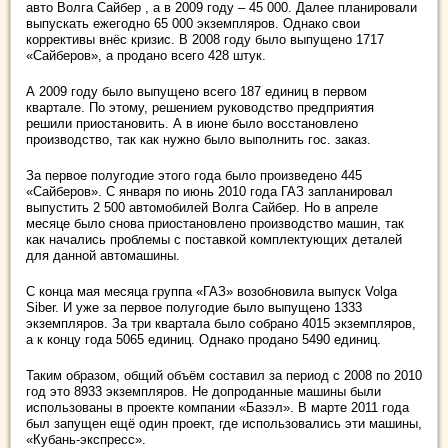
авто Волга Сайбер , а в 2009 году – 45 000. Далее планировали
выпускать ежегодно 65 000 экземпляров. Однако свои
коррективы внёс кризис. В 2008 году было выпущено 1717
«Сайберов», а продано всего 428 штук.
А 2009 году было выпущено всего 187 единиц в первом
квартале. По этому, решением руководство предприятия
решили приостановить. А в июне было восстановлено
производство, так как нужно было выполнить гос. заказ.
За первое полугодие этого года было произведено 445
«Сайберов». С января по июнь 2010 года ГАЗ запланировал
выпустить 2 500 автомобилей Волга Сайбер. Но в апреле
месяце было снова приостановлено производство машин, так
как начались проблемы с поставкой комплектующих деталей
для данной автомашины.
С конца мая месяца группа «ГАЗ» возобновила выпуск Volga
Siber. И уже за первое полугодие было выпущено 1333
экземпляров. За три квартала было собрано 4015 экземпляров,
а к концу года 5065 единиц. Однако продано 5490 единиц.
Таким образом, общий объём составил за период с 2008 по 2010
год это 8933 экземпляров. Не допроданные машины были
использованы в проекте компании «Базэл». В марте 2011 года
был запущен ещё один проект, где использовались эти машины,
«Кубань-экспресс».