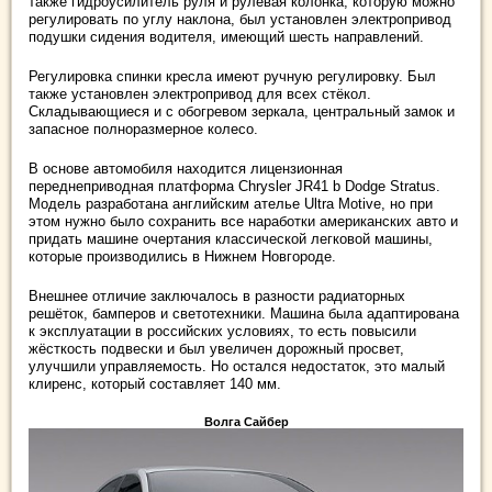
также гидроусилитель руля и рулевая колонка, которую можно
регулировать по углу наклона, был установлен электропривод
подушки сидения водителя, имеющий шесть направлений.
Регулировка спинки кресла имеют ручную регулировку. Был
также установлен электропривод для всех стёкол.
Складывающиеся и с обогревом зеркала, центральный замок и
запасное полноразмерное колесо.
В основе автомобиля находится лицензионная
переднеприводная платформа Chrysler JR41 b Dodge Stratus.
Модель разработана английским ателье Ultra Motive, но при
этом нужно было сохранить все наработки американских авто и
придать машине очертания классической легковой машины,
которые производились в Нижнем Новгороде.
Внешнее отличие заключалось в разности радиаторных
решёток, бамперов и светотехники. Машина была адаптирована
к эксплуатации в российских условиях, то есть повысили
жёсткость подвески и был увеличен дорожный просвет,
улучшили управляемость. Но остался недостаток, это малый
клиренс, который составляет 140 мм.
Волга Сайбер