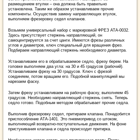
размещением втулки – она должна быть правильно
установлена. Таким же образом устанавливаем прочие
компоненты. Осуществив замену направляющих втулок,
выполняем фрезеровку седел клапанов.
Возьмем универсальный набор с маркировкой ФРЕЗ АТА-0032.
Здесь присутствует стержень направляющий, он
самоцентрируется за счет цанги. Имеются фрезы различных
углов и диаметров, ключ специальный для вращения фрез.
Подбираем направляющий стержень необходимого диаметра.
Устанавливаем его в обрабатываемое седло, фрезу берем. На
головке выполняем два угла: на 30 и 45 градусов (рабочий).
Устанавливаем фрезу на 30 градусов. Ключ с фрезой
соединяем, потом вращаем его. Подобной манипуляцией мы
нарезаем фаску.
Затем фрезу устанавливаем на рабочую фаску, выполняем 45
градусов. Необходимо направляющий стержень снять. Теперь
седло готово. Подобным методом обрабатывает прочие седла.
Выполнив фрезеровку седел, притираем клапана. Понадобится
приспособление АТА-1401. Это пневмопривод со штоком,
выполняющий возвратно-поступательные движения. На фоне
пристукивания клапана и седла происходит притирка.