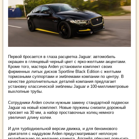
Первой бросается в глаза расцветка Jaguar: автомобиль
окрашен в глянцевый черный цвет с ярко-желтыми акцентами.
Кроме того, мастера Arden установили комплект своих
фирменных литых дисков Sportline Black Edition с желтыми
тормозными суппортами и эмблемами компании по центру. В
качестве дополнительных деталей компания предлагает
установку классической эмблемы Jaguar и 100-миллиметровые
выхлопные трубы.
Сотрудники Arden сочли нужным замену стандартной подвески
Jaguar на новый комплект. Новые пружины снизили дорожный
просвет на 30 мм, а набор проставочных колец немного
увеличил длину колеи.
И для турбодизельной версии движка, и для бензинового
двигателя с наддувом Arden предусматривают неплохую
модификацию по желанию клиента. Апгрейд обещает повысить