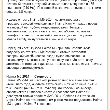
литровый объем с отдачей максимальной мощности в 165
«силенок» (210 Нм). Про второй пока ничего неизвестно, кроме
объема 1,8 литра.
Ходовую часть Haima M5 2014 позаимствовала у
предшествующей модификации Haima Family, правда перед
установкой ее глубоко модернизировали. Теперь с
уверенностью можно сказать, что это абсолютно новая
платформа, несмотря на небольшое сходство с моделью
Mazda Family, выпускаемой в конце 90-х годов.
Передняя часть кузова Haima M5 приняла независимую
подвеску со стойками McPherson и стабилизаторами
поперечной устойчивости, сзади кузов опирается на
независимую многорычажную конструкцию. За остановку
автомобиля отвечают дисковые тормозные механизмы, причем
спереди вентилируемые.
Haima M5 2014 — Стоимость
Haima M5 2-14 на местном рынке появилась в начале мая
нынешнего года, а купить автомобиль можно по цене 75-119
тыс. юаней (423-673 тыс. рублей). До России новый седан
европейского D-класса вместе с кроссовером Haima S5
доберутся только после ММАС 2014. Сейчас же китайская
марка Haima на отечественном рынке может предложить Haima
M3 седан и Haima 7 кроссовер.