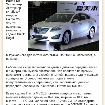
Haima M5 —
Экстерьер
Экстерьер
китайской
модели
Haima M5
чем-то
напоминает
внешность
седана Buick
Regal,
выпускаемого для китайского рынка. Но именно напоминает, а
не копия.
Небольшое сходство можно увидеть в дизайне передней части
и в очертаниях кузова автомобиля, что является не прямым
признаком плагиата, а скорей попыткой придать седану больше
солидности. В целом новинка выглядит вполне
представительно и современно, что, несомненно, должно
порадовать российских любителей китайских машин.
Кузов седана Haima M5 2014 сможет предложить вот такие
внешние габариты: длина — 4698 мм, ширина — 1806 мм,
высота — 1477 мм, колесная база — 2685 мм. Со стандартно
установленными покрышками размерностью 205/60R16 клиренс