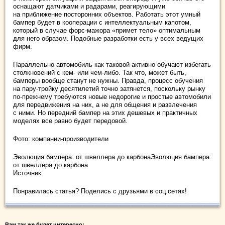
оснащают датчиками и радарами, реагирующими
на приближение посторонних объектов. Работать этот умный
бампер будет в кооперации с интеллектуальным капотом,
который в случае форс-мажора «примет тело» оптимальным
для него образом. Подобные разработки есть у всех ведущих
фирм.
Параллельно автомобиль как таковой активно обучают избегать
столкновений с кем- или чем-либо. Так что, может быть,
бамперы вообще станут не нужны. Правда, процесс обучения
на пару-тройку десятилетий точно затянется, поскольку рынку
по-прежнему требуются новые недорогие и простые автомобили
для передвижения на них, а не для общения и развлечения
с ними. Но передний бампер на этих дешевых и практичных
моделях все равно будет передовой.
Фото: компании-производители
Эволюция бампера: от швеллера до карбонаЭволюция бампера:
от швеллера до карбона
Источник
Понравилась статья? Поделись с друзьями в соц.сетях!
Вам так же будет интересно: