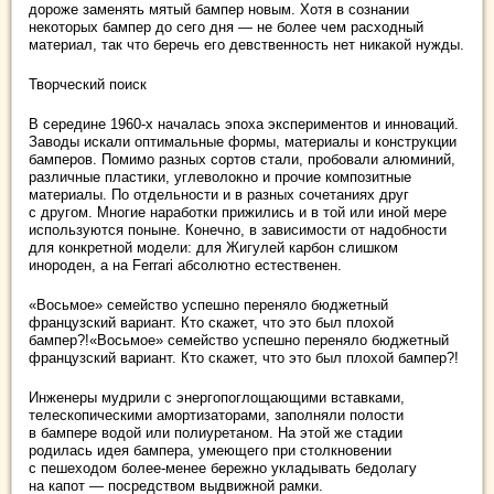
дороже заменять мятый бампер новым. Хотя в сознании
некоторых бампер до сего дня — не более чем расходный
материал, так что беречь его девственность нет никакой нужды.
Творческий поиск
В середине 1960-х началась эпоха экспериментов и инноваций.
Заводы искали оптимальные формы, материалы и конструкции
бамперов. Помимо разных сортов стали, пробовали алюминий,
различные пластики, углеволокно и прочие композитные
материалы. По отдельности и в разных сочетаниях друг
с другом. Многие наработки прижились и в той или иной мере
используются поныне. Конечно, в зависимости от надобности
для конкретной модели: для Жигулей карбон слишком
инороден, а на Ferrari абсолютно естественен.
«Восьмое» семейство успешно переняло бюджетный
французский вариант. Кто скажет, что это был плохой
бампер?!«Восьмое» семейство успешно переняло бюджетный
французский вариант. Кто скажет, что это был плохой бампер?!
Инженеры мудрили с энергопоглощающими вставками,
телескопическими амортизаторами, заполняли полости
в бампере водой или полиуретаном. На этой же стадии
родилась идея бампера, умеющего при столкновении
с пешеходом более-менее бережно укладывать бедолагу
на капот — посредством выдвижной рамки.