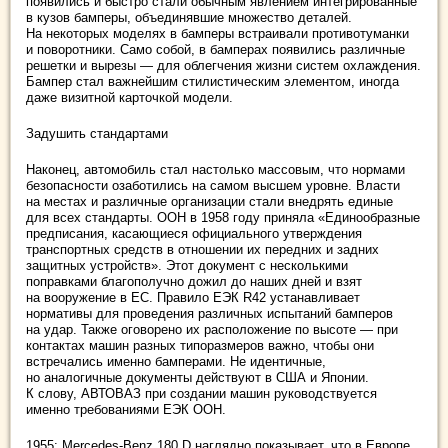
появились и быстро стали обычным явлением интегрированные
в кузов бамперы, объединявшие множество деталей.
На некоторых моделях в бамперы встраивали противотуманки
и поворотники. Само собой, в бамперах появились различные
решетки и вырезы — для облегчения жизни систем охлаждения.
Бампер стал важнейшим стилистическим элементом, иногда
даже визитной карточкой модели.
Задушить стандартами
Наконец, автомобиль стал настолько массовым, что нормами
безопасности озаботились на самом высшем уровне. Власти
на местах и различные организации стали внедрять единые
для всех стандарты. ООН в 1958 году приняла «Единообразные
предписания, касающиеся официального утверждения
транспортных средств в отношении их передних и задних
защитных устройств». Этот документ с несколькими
поправками благополучно дожил до наших дней и взят
на вооружение в ЕС. Правило ЕЭК R42 устанавливает
нормативы для проведения различных испытаний бамперов
на удар. Также оговорено их расположение по высоте — при
контактах машин разных типоразмеров важно, чтобы они
встречались именно бамперами. Не идентичные,
но аналогичные документы действуют в США и Японии.
К слову, АВТОВАЗ при создании машин руководствуется
именно требованиями ЕЭК ООН.
1955: Mercedes-Benz 180 D наглядно показывает, что в Европе