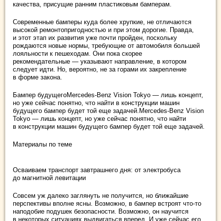
качества, присущие ранним пластиковым бамперам.
Современные бамперы куда более хрупкие, не отличаются
высокой ремонтопригодностью и при этом дорогие. Правда,
и этот этап их развития уже почти пройден, поскольку
рождаются новые нормы, требующие от автомобиля большей
лояльности к пешеходам. Они пока скорее
рекомендательные — указывают направление, в котором
следует идти. Но, вероятно, не за горами их закрепление
в форме закона.
Бампер будущего
Mercedes-Benz Vision Tokyo — лишь концепт,
но уже сейчас понятно, что найти в конструкции машин
будущего бампер будет той еще задачей.Mercedes-Benz Vision
Tokyo — лишь концепт, но уже сейчас понятно, что найти
в конструкции машин будущего бампер будет той еще задачей.
Материалы по теме
Осваиваем транспорт завтрашнего дня: от электробуса
до магнитной левитации
Совсем уж далеко заглянуть не получится, но ближайшие
перспективы вполне ясны. Возможно, в бампер встроят что-то
наподобие подушек безопасности. Возможно, он научится
в некоторых ситуациях выдвигаться вперед. И уже сейчас его