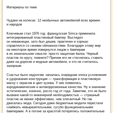
Материалы по теме
Чудаки на колесах: 12 необычных автомобилей всех времен
и народов
Ключевым стал 1976 год: французская Simca применила
интегрированный пластиковый бампер. Выглядел
он неважнецки, зато был дешев, практичен и хорошо
справлялся со своими обязанностями. Благодаря этому мир
на некоторое время повернулся лицом к бамперам
в их изначальном смысле: просто защитная балка. Черный
пластик по кругу, помните? Причем его не стеснялись ставить
даже на дорогие и модные автомобили, и это не считалось
зазорным.
Счастье было недолгим: началась очередная эпоха усложнения
и удорожания конструкции — трансформация в пластиковую
маску с окрасом в цвет кузова. У нее появились
аэродинамические и антикоррозионные качества. Ну и значение
эстетических, конечно, росло год от года. Заметим, это не было
вызвано какой-то инженерной необходимостью — страшный
пластик не менее эффективен, чем элегантный. Но так
двигалась мода. Сегодня даже бюджетные модели перестали
снабжать невыразительными, сугубо функциональными
бамперами. А в погоне за красотой потерялись положительные