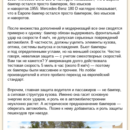
бампер остался просто бампером, без изысков
и наворотов.1955: Mercedes-Benz 180 D наглядно показывает,
что в Европе бампер остался просто бампером, без изысков
и наворотов.
После множества дополнений и модернизаций все они сводятся
примерно к одному: бампер обязан выдерживать фронтальный
удар на скорости 4 км/ч, не допуская серьезных повреждений
автомобиля. В частности, должны уцелеть элементы кузова,
оптика, системы выпуска и охлаждения. Бьют бамперы
и под определенными углами, но на меньшей скорости. Честно
говоря, невеликая защита — с учетом смехотворных скоростей.
Вам так не кажется? У американцев долго действовала
тестовая скорость 5 миль в час (около 8 км/ч) — поэтому
их бамперы были массивнее и прочнее. Но лобби
производителей в итоге пробило переход на европейский
стандарт.
Впрочем, главная защита водителя и пассажиров — не бампер,
а силовая структура кузова. Именно она гасит основную
энергию всех ударов, и роль ее в автомобилестроении
неуклонно растет. А историческое предназначение бамперов —
оберегать автомобиль. Позже к нему добавилась и роль защиты
пешеходов при наезде.