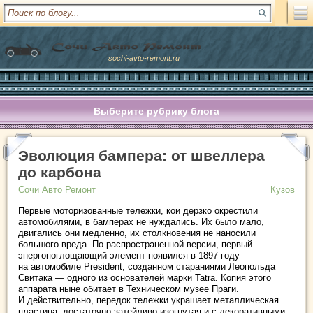
sochi-avto-remont.ru
Выберите рубрику блога
Эволюция бампера: от швеллера
до карбона
Сочи Авто Ремонт
Кузов
Первые моторизованные тележки, кои дерзко окрестили
автомобилями, в бамперах не нуждались. Их было мало,
двигались они медленно, их столкновения не наносили
большого вреда. По распространенной версии, первый
энергопоглощающий элемент появился в 1897 году
на автомобиле
President, созданном стараниями Леопольда
Свитака — одного из основателей марки Tatra. Копия этого
аппарата ныне обитает в Техническом музее Праги.
И действительно, передок тележки украшает металлическая
пластина, достаточно затейливо изогнутая и с декоративными