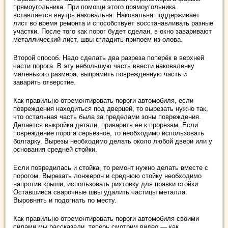
прямоугольника. При помощи этого прямоугольника
вставляется внутрь наковальня. Наковальня поддерживает
лист во время ремонта и способствует восстанавливать разные
участки. После того как порог будет сделан, в окно заваривают
металлический лист, швы сгладить припоем из олова.
Второй способ. Надо сделать два разреза поперёк в верхней
части порога. В эту небольшую часть ввести наковаленку
меленького размера, выпрямить поврежденную часть и
заварить отверстие.
Как правильно отремонтировать пороги автомобиля, если
повреждения находиться под дверцей, то вырезать нужно так,
что остальная часть была за пределами зоны повреждения.
Делается выкройка детали, приварить ее к прорезам. Если
повреждение порога серьезное, то необходимо использовать
болгарку. Вырезы необходимо делать около любой двери или у
основания средней стойки.
Если повредилась и стойка, то ремонт нужно делать вместе с
порогом. Вырезать лонжерон и среднюю стойку необходимо
напротив крыши, использовать рихтовку для правки стойки.
Оставшиеся сварочные швы удалить частицы металла.
Выровнять и подогнать по месту.
Как правильно отремонтировать пороги автомобиля своими
силами мы рассказали, теперь смотрим видео — как