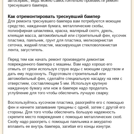
автосервис, ведь можно самостоятельно произвести ремонт
треснувшего бампера.
Как отремонтировать треснувший бампер
Для ремонта треснувшего бампера вам потребуются моющее
средство, наждачная бумага, металлические скобы,
полиэфирная шпаклевка, краска, малярный скотч, дрель,
клеящая масса, автомобильный или строительный фен, кусочек
пластика, паяльник, грунт для пластика, мелкозернистая
сеточка, жидкий пластик, маскирующая стекловолокнистая
лента, загуститель.
Перед тем как начать ремонт произведите демонтаж
поврежденного бампера с машины. Вам надо хорошо его
отмыть от грязи используя струю воды с моющим средством и
дать ему подсохнуть. Подготовьте строительный или
автомобильный фен, сделайте специальную насадку на нем с
отверстием, составляющим 5 мм. Используя крупную
наждачную бумагу или нож в бампере надо проделать
углубление для того чтобы обеспечить лучшую сварку.
Воспользуйтесь кусочком пластика, разогрейте его с помощью
фен и начните запаивание трещины с одной, затем с другой его
стороны. Для того чтобы обеспечить большую надежность
скрепите место повреждения с помощью металлических скоб.
Скобу надо разогреть с помощью паяльника и аккуратно
вплавить ее внутрь бампера, загибая его концы изнутри.