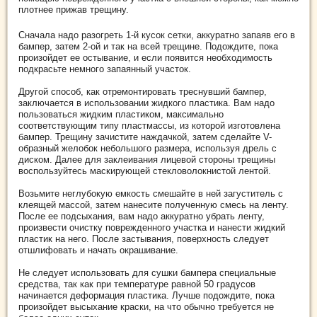
плотнее прижав трещину.
Сначала надо разогреть 1-й кусок сетки, аккуратно запаяв его в
бампер, затем 2-ой и так на всей трещине. Подождите, пока
произойдет ее остывание, и если появится необходимость
подкрасьте немного запаянный участок.
Другой способ, как отремонтировать треснувший бампер,
заключается в использовании жидкого пластика. Вам надо
пользоваться жидким пластиком, максимально
соответствующим типу пластмассы, из которой изготовлена
бампер. Трещину зачистите наждачкой, затем сделайте V-
образный желобок небольшого размера, используя дрель с
диском. Далее для заклеивания лицевой стороны трещины
воспользуйтесь маскирующей стекловолокнистой лентой.
Возьмите неглубокую емкость смешайте в ней загуститель с
клеящей массой, затем нанесите полученную смесь на ленту.
После ее подсыхания, вам надо аккуратно убрать ленту,
произвести очистку поврежденного участка и нанести жидкий
пластик на него. После застывания, поверхность следует
отшлифовать и начать окрашивание.
Не следует использовать для сушки бампера специальные
средства, так как при температуре равной 50 градусов
начинается деформация пластика. Лучше подождите, пока
произойдет высыхание краски, на что обычно требуется не