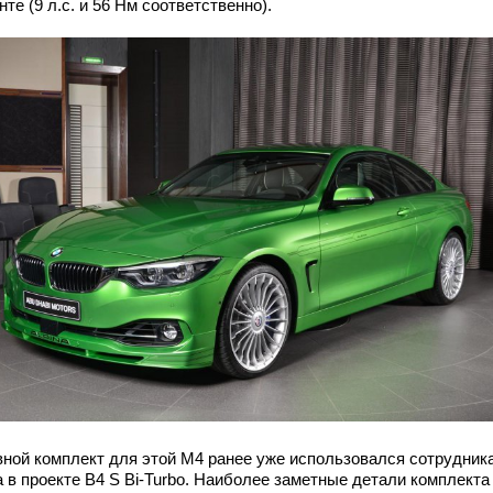
те (9 л.с. и 56 Нм соответственно).
вной комплект для этой M4 ранее уже использовался сотрудник
a в проекте B4 S Bi-Turbo. Наиболее заметные детали комплекта