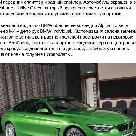
й передний сплиттер и задний спойлер. Автомобиль окрашен в 
M4 цвет Rallye Green, который прекрасно сочетается с новыми
оспицевыми дисками и голубыми тормозными суппортами.
 внешний вид этого BMW обеспечен командой Alpina, то весь
ьер M4 – дело рук BMW Individual. Кастомизация салона заметн
их нюансах типа контрастной зеленой прострочки на некоторых
лях. Вдобавок, вместо стандартного кондиционера на центральн
оли красуется дополнительный дисплей, а приборную панель
шают новые голубые циферблаты.