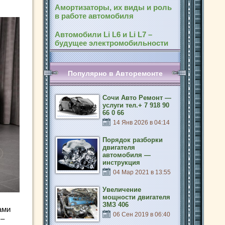
Амортизаторы, их виды и роль
в работе автомобиля
Автомобили Li L6 и Li L7 –
будущее электромобильности
Популярно в Авторемонте
Сочи Авто Ремонт —
услуги тел.+ 7 918 90
66 0 66
14 Янв 2026 в 04:14
Порядок разборки
двигателя
автомобиля —
инструкция
04 Мар 2021 в 13:55
Увеличение
мощности двигателя
ЗМЗ 406
ами
06 Сен 2019 в 06:40
 –