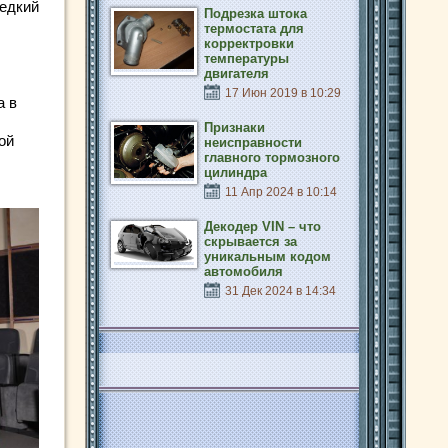
редкий
Подрезка штока
термостата для
корректровки
температуры
двигателя
17 Июн 2019 в 10:29
а в
Признаки
ой
неисправности
главного тормозного
цилиндра
11 Апр 2024 в 10:14
Декодер VIN – что
скрывается за
уникальным кодом
автомобиля
31 Дек 2024 в 14:34