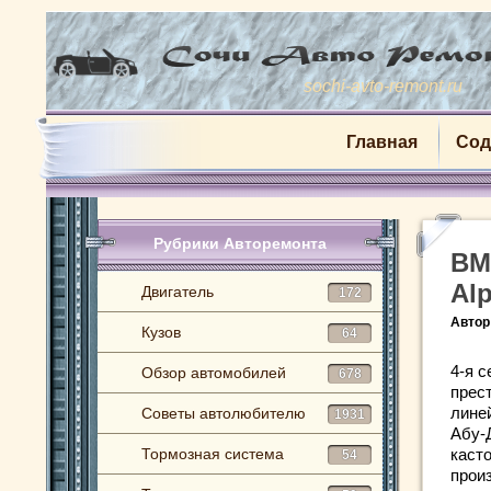
sochi-avto-remont.ru
Главная
Сод
Рубрики Авторемонта
BM
Alp
Двигатель
172
Автор
Кузов
64
4-я 
Обзор автомобилей
678
прес
линей
Советы автолюбителю
1931
Абу-
Тормозная система
каст
54
прои