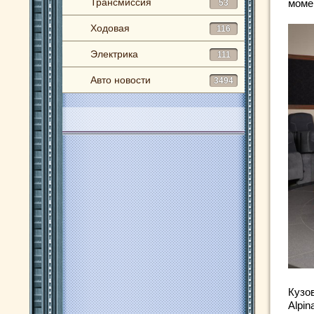
Трансмиссия
момен
53
Ходовая
116
Электрика
111
Авто новости
3494
Кузо
Alpin