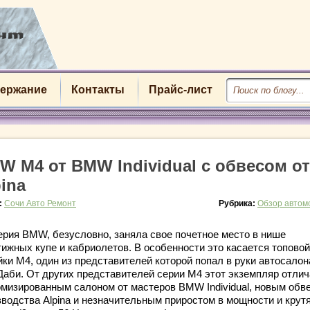
ержание
Контакты
Прайс-лист
W M4 от BMW Individual с обвесом от
ina
:
Сочи Авто Ремонт
Рубрика:
Обзор автом
серия BMW, безусловно, заняла свое почетное место в нише
тижных купе и кабриолетов. В особенности это касается топовой
ки M4, один из представителей которой попал в руки автосалон
Даби. От других представителей серии M4 этот экземпляр отли
омизированным салоном от мастеров BMW Individual, новым обв
зводства Alpina и незначительным приростом в мощности и кру