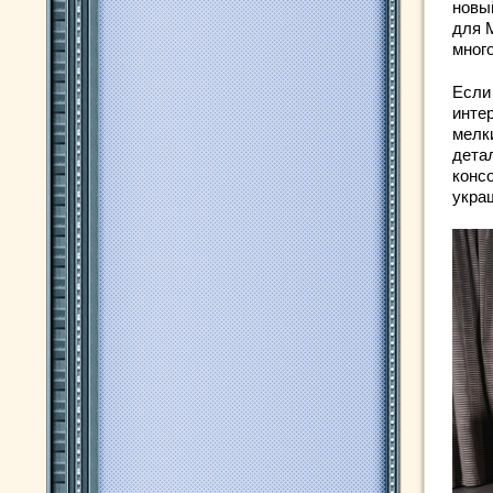
новы
для 
мног
Если
интер
мелк
дета
конс
укра