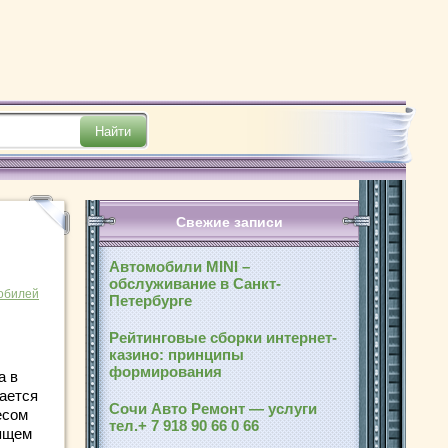
Свежие записи
Автомобили MINI –
обслуживание в Санкт-
обилей
Петербурге
Рейтинговые сборки интернет-
казино: принципы
формирования
а в
чается
Сочи Авто Ремонт — услуги
есом
тел.+ 7 918 90 66 0 66
тящем