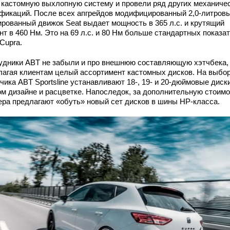
 кастомную выхлопную систему и провели ряд других механиче
фикаций. После всех апгрейдов модифицированный 2,0-литров
ированный движок Seat выдает мощность в 365 л.с. и крутящий
т в 460 Нм. Это на 69 л.с. и 80 Нм больше стандартных показа
Cupra.
удники ABT не забыли и про внешнюю составляющую хэтчбека,
лагая клиентам целый ассортимент кастомных дисков. На выбо
чика ABT Sportsline устанавливают 18-, 19- и 20-дюймовые диск
ом дизайне и расцветке. Напоследок, за дополнительную стоимо
ера предлагают «обуть» новый сет дисков в шины HP-класса.