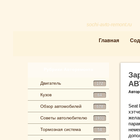
sochi-avto-remont.ru
Главная
Сод
Рубрики Авторемонта
За
AB
Двигатель
172
Автор
Кузов
64
Seat
Обзор автомобилей
678
хэтче
жела
Советы автолюбителю
1931
пара
Тормозная система
неме
54
допо