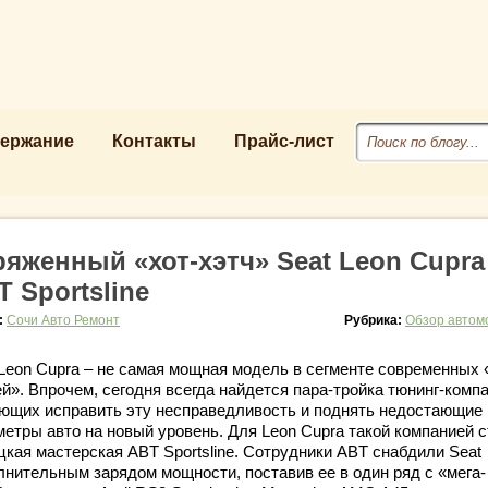
ержание
Контакты
Прайс-лист
ряженный «хот-хэтч» Seat Leon Cupra
T Sportsline
:
Сочи Авто Ремонт
Рубрика:
Обзор автом
 Leon Cupra – не самая мощная модель в сегменте современных 
й». Впрочем, сегодня всегда найдется пара-тройка тюнинг-компа
ющих исправить эту несправедливость и поднять недостающие
метры авто на новый уровень. Для Leon Cupra такой компанией 
цкая мастерская ABT Sportsline. Сотрудники ABT снабдили Seat
лнительным зарядом мощности, поставив ее в один ряд с «мега-