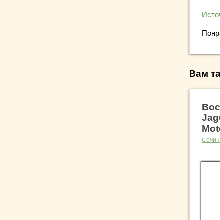
Исто
Понр
Вам та
Вос
Jag
Mot
Сочи 