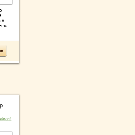
о
з
 в
очно
ью
р
обилей