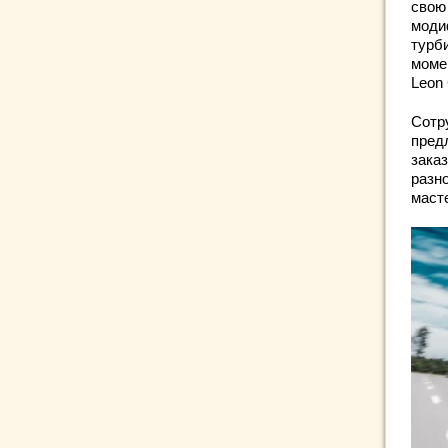
свою
моди
турб
момен
Leon 
Сотр
пред
заказ
разн
маст