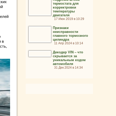
ских
термостата для
ый
корректровки
температуры
двигателя
телей
17 Июн 2019 в 10:29
Признаки
неисправности
главного тормозного
р
цилиндра
и в
11 Апр 2024 в 10:14
сть,
Декодер VIN – что
скрывается за
уникальным кодом
автомобиля
31 Дек 2024 в 14:34