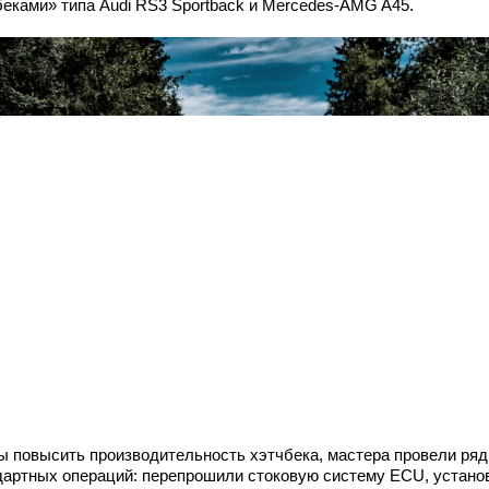
беками» типа Audi RS3 Sportback и Mercedes-AMG A45.
ы повысить производительность хэтчбека, мастера провели ряд
дартных операций: перепрошили стоковую систему ECU, устано