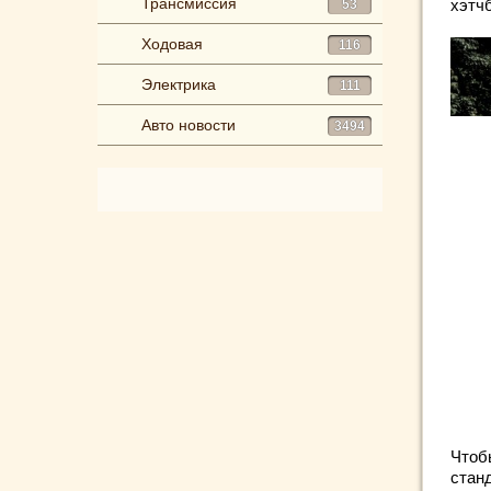
Трансмиссия
хэтч
53
Ходовая
116
Электрика
111
Авто новости
3494
Чтоб
стан