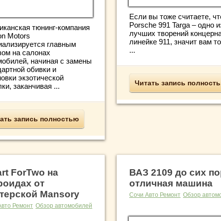
Если вы тоже считаете, чт
Porsche 991 Targa – одно и
иканская тюнинг-компания
лучших творений концерна
on Motors
линейке 911, значит вам т
иализируется главным
...
зом на салонах
мобилей, начиная с замены
дартной обивки и
новки экзотической
Читать запись полност
ки, заканчивая ...
ать запись полностью
rt ForTwo на
ВАЗ 2109 до сих по
роидах от
отличная машина
терской Mansory
Сочи Авто Ремонт
Обзор автом
Авто Ремонт
Обзор автомобилей