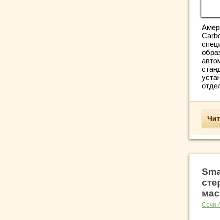
Амер
Carb
спец
обра
авто
стан
уста
отдел
Чит
Sma
сте
мас
Сочи 