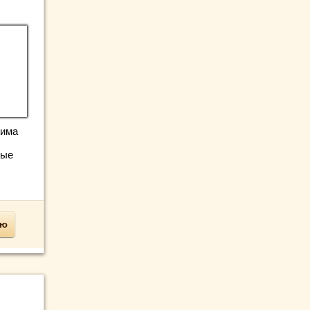
зима
ные
ью