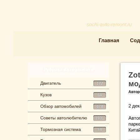
sochi-avto-remont.ru
Главная
Сод
Рубрики Авторемонта
Zo
мо
Двигатель
172
Автор
Кузов
64
2 дек
Обзор автомобилей
678
Советы автолюбителю
Авто
1931
парк
Тормозная система
Китай
54