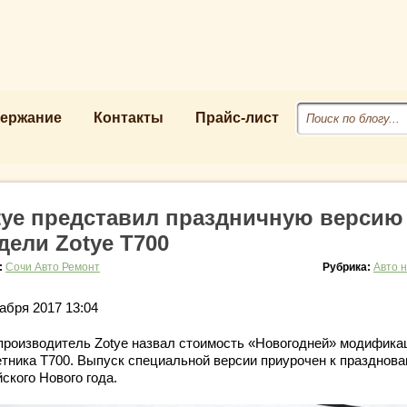
ержание
Контакты
Прайс-лист
tye представил праздничную версию
дели Zotye T700
:
Сочи Авто Ремонт
Рубрика:
Авто 
абря 2017 13:04
производитель Zotye назвал стоимость «Новогодней» модифика
етника T700. Выпуск специальной версии приурочен к празднов
ского Нового года.