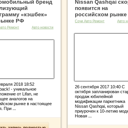
омобильный бренд
Nissan Qashqai ск
лизующий
появится на
грамму «кэшбек»
российском рынке
рынке РФ
Сочи Авто Ремонт
Авто н
Авто Ремонт
Авто новости
евраля 2018 18:52
26 сентября 2017 10:40 С
back! - уникальное
октября запланирован ста
ожение от Lifan, не
продаж юбилейной
щее аналогов на
модификации паркетника
ийском рынке в настоящее
Nissan Qashqai, который
. При ...
приурочен к 10-летию мод
Новая ...
ать запись полностью