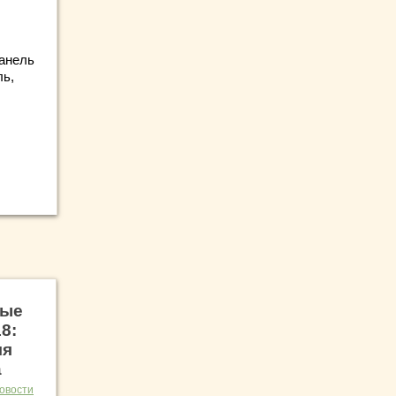
панель
ль,
ные
8:
ля
а
овости