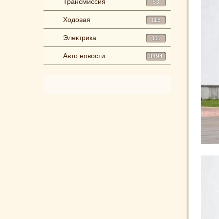
Трансмиссия
53
Ходовая
116
Электрика
111
Авто новости
3494