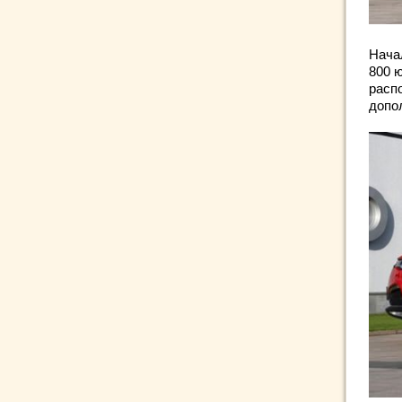
Нача
800 ю
расп
допо