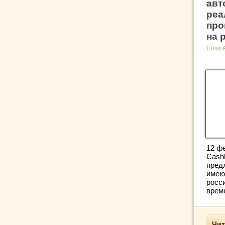
авт
реа
про
на 
Сочи 
12 ф
Cash
предл
имею
росс
время
Чит