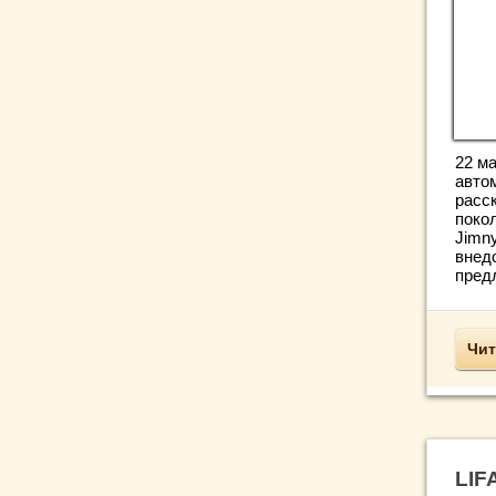
22 ма
авто
расс
поко
Jimn
внед
предл
Чит
LIF