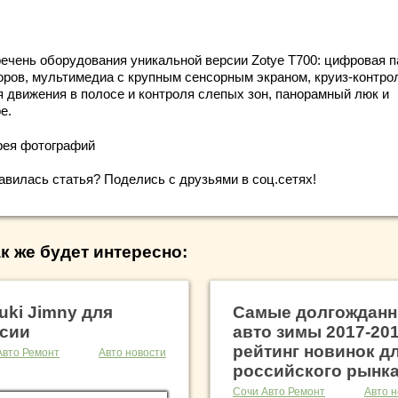
речень оборудования уникальной версии Zotye T700: цифровая 
оров, мультимедиа с крупным сенсорным экраном, круиз-контро
я движения в полосе и контроля слепых зон, панорамный люк и
е.
рея фотографий
авилась статья? Поделись с друзьями в соц.сетях!
к же будет интересно:
uki Jimny для
Самые долгождан
сии
авто зимы 2017-201
рейтинг новинок д
Авто Ремонт
Авто новости
российского рынк
Сочи Авто Ремонт
Авто н