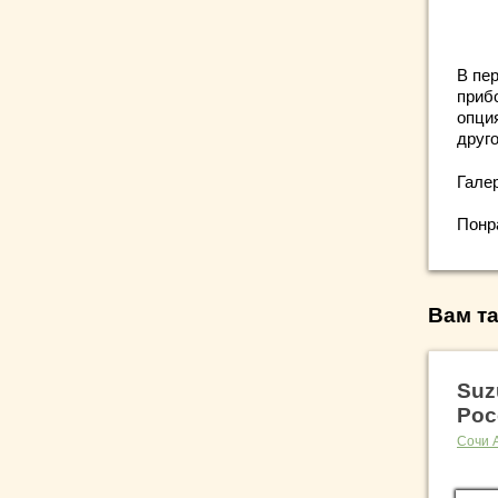
В пе
приб
опци
друго
Гале
Понр
Вам та
Suz
Рос
Сочи 