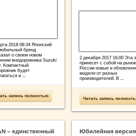
рта 2018 08:34 Японский
мобильный бренд
казал о своем новом
2 декабря 2017 16:00 Эта 
лении внедорожника Suzuki
принесет с собой на рынок
y. Компактный
России новые и обновлен
орожник будет
модели от разных
агаться и ...
производителей. В ...
ать запись полностью
Читать запись полност
AN – единственный
Юбилейная версия