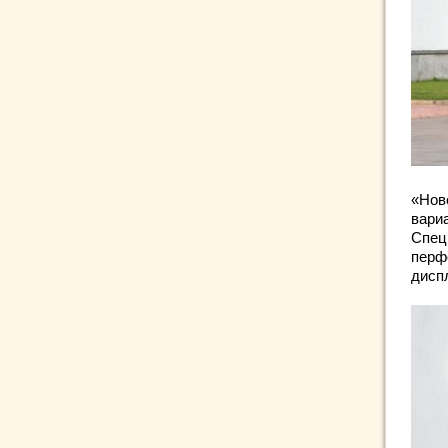
«Нов
вари
Спец
перф
дисп