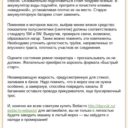
способ. Основательно подготовиться стоит поздней осенью. В
аккумулятор воды подлейте, протрите и почистите клеммы
«наждачкой», устанавливая плотно их на место. Старую
аккумуляторную батарею стоит заменить.
Поменяем и моторное масло, выбрав менее вязкое средство:
показатели полусинтетики (синтетик) должны соответствовать
стандарту 5W и 0W. Выкрутив, проверьте свечи, возможно,
образовался нагар. Также можно поменять эти компоненты.
Необходимо уточнить целостность трубок, направленных от
впускного тракта, плотность участков их соединения.
Оцените состояние ремня генератора – проскальзывать он не
должен. Желательно приобрести аэрозоль формата «Быстрый
старт».
Незамерзающую жидкость, предусмотренную для стекол,
заливаем в бачок. Надо помнить, что в мороз она не нужна
особенно, а замерзнув, способна повредить каналы. В
багажнике оставьте провода прикуривателя, еще буксировочный
трос.
И, конечно же всем советуем купить Вебасто
http://dazvuk.ru/
вебасто-webasto/
для автомобиля, вы не только с легкостью
будете заводить машину в лютый мороз — вы забудете о
наледи и промерзания!