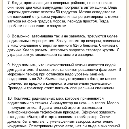
7. Люди, проживающие в северных районах, не спят ночью –
они через два часа вынуждены прогревать автомашины. Ведь
морозы достигают отметки 50 градусов. Можно обладателям
сигнализаций с пультом управления запрограммировать момент
запуска на фоне градуса мороза, периода простоя. Тогда
проблем не возникает с запуском.
8. Возможно, автомашина так и не завелась, требуются более
радикальные мероприятия. Заглушив мотор вечером, заливаем
в маслоналивное отверстие немного 92-го бензина. Снимаем с
датчика Холла разъем, несколько оборотов стартера крутим. С
утра разъем устанавливаем на место и заводим.
9. Надо помнить, что некачественный бензин является бедой
для двигателя. В мороз это становится решающим фактором. В
морозный период при остановке надо уровень бензина
выдерживать на 2/3 объема присутствующего бака, не менее.
Количество вредного конденсата значительно уменьшится.
Провода и трамблер стоит покрыть специальным силиконом.
10. Комплекс радикальных мер, которые применяются
водителями со стажем. Аккумулятор на ночь – в тепло. Масло
– полусинтетика. В двигательный агрегат размещаем
антифрикционные тефлоновые присадки. Эфирную жидкость
стандарта «Быстрый старт» наносим в карбюратор. Свечи
должны быть чистые, с уменьшенным зазором, желательно
иридиевые. Осматриваем утром авто, нет ли льда в выхлопной