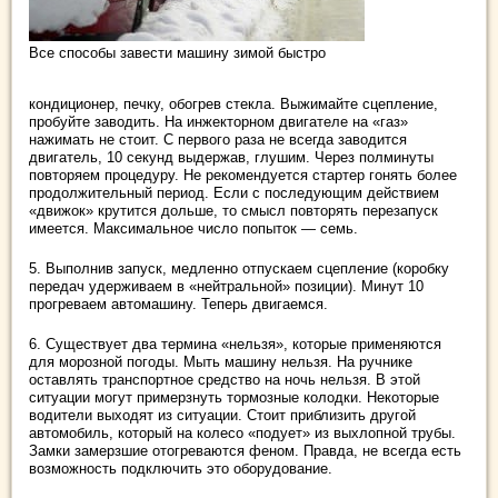
Все способы завести машину зимой быстро
кондиционер, печку, обогрев стекла. Выжимайте сцепление,
пробуйте заводить. На инжекторном двигателе на «газ»
нажимать не стоит. С первого раза не всегда заводится
двигатель, 10 секунд выдержав, глушим. Через полминуты
повторяем процедуру. Не рекомендуется стартер гонять более
продолжительный период. Если с последующим действием
«движок» крутится дольше, то смысл повторять перезапуск
имеется. Максимальное число попыток — семь.
5. Выполнив запуск, медленно отпускаем сцепление (коробку
передач удерживаем в «нейтральной» позиции). Минут 10
прогреваем автомашину. Теперь двигаемся.
6. Существует два термина «нельзя», которые применяются
для морозной погоды. Мыть машину нельзя. На ручнике
оставлять транспортное средство на ночь нельзя. В этой
ситуации могут примерзнуть тормозные колодки. Некоторые
водители выходят из ситуации. Стоит приблизить другой
автомобиль, который на колесо «подует» из выхлопной трубы.
Замки замерзшие отогреваются феном. Правда, не всегда есть
возможность подключить это оборудование.