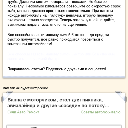
трубе. Дальним светом поморгали – поехали. Не быстро
поначалу. Несколько километров совершите со скоростью сорок
км/ч, машина должна прогреться окончательно. При плохом
исходе автомобиль на «галстук» цепляем, вторую передачу
включаем – точно заведется. Теперь заглохнуть ей не дайте,
выжимаем педаль газа, отключив сцепление.
Все способы завести машину зимой быстро — да вряд ли
быстро получится, все равно приходится повозиться с
замерзшим автомобилем!
Все способы завести машину зимой быстро или Все способы
завести машину зимой быстро
Понравилась статья? Поделись с друзьями в соц.сетях!
Вам так же будет интересно:
Ванна с моторчиком, стол для пикника,
авиалайнер и другие «соседи» по потоку…
Сочи Авто Ремонт
Советы автолюбителю