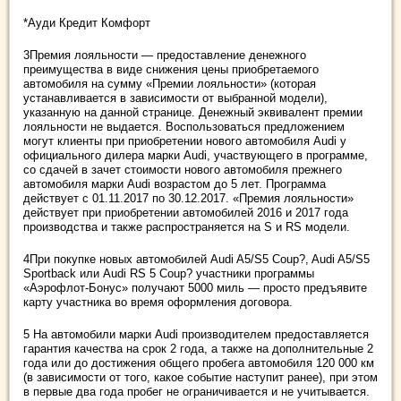
*Ауди Кредит Комфорт
3Премия лояльности — предоставление денежного
преимущества в виде снижения цены приобретаемого
автомобиля на сумму «Премии лояльности» (которая
устанавливается в зависимости от выбранной модели),
указанную на данной странице. Денежный эквивалент премии
лояльности не выдается. Воспользоваться предложением
могут клиенты при приобретении нового автомобиля Audi у
официального дилера марки Audi, участвующего в программе,
со сдачей в зачет стоимости нового автомобиля прежнего
автомобиля марки Audi возрастом до 5 лет. Программа
действует с 01.11.2017 по 30.12.2017. «Премия лояльности»
действует при приобретении автомобилей 2016 и 2017 года
производства и также распространяется на S и RS модели.
4При покупке новых автомобилей Audi A5/S5 Coup?, Audi A5/S5
Sportback или Audi RS 5 Coup? участники программы
«Аэрофлот-Бонус» получают 5000 миль — просто предъявите
карту участника во время оформления договора.
5 На автомобили марки Audi производителем предоставляется
гарантия качества на срок 2 года, а также на дополнительные 2
года или до достижения общего пробега автомобиля 120 000 км
(в зависимости от того, какое событие наступит ранее), при этом
в первые два года пробег не ограничивается и не учитывается.