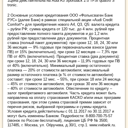
1Цена действительна на Audi A3 Sportback 2.0 TFSI quattro S
tronic.
2 Основные условия кредитования ООО «Фольксваген Банк
РУС» (далее Банк) в рамках специальной акции «Audi Credit
Сomfort*» для приобретения нового A4, Q3, Q5: валюта кредита
– рубли РФ; сумма кредита от 120 тыс. до 4 млн. рублей при
предоставлении полного пакета документов и до 1,2 млн.
рублей при предоставлении двух документов. Процентная
ставка (полный пакет документов): при сроке 12, 18, 24, 30 или
36 месяцев — 9% годовых при первоначальном взносе (далее
ПВ) от 15% (включительно), при сроке 12 месяцев — 7,3% при
ПВ от 40% (включительно). Процентная ставка (два документа):
при сроке 12, 18, 24, 30 или 36 месяцев – 11,9% годовых при ПВ
от 40% (включительно). Минимальный размер остаточного
платежа — 20% от стоимости автомобиля; максимальный
размер остаточного платежа (в % от стоимости автомобиля)
составит: при сроке 12 мес. – 55%, при сроках 18 или 24 месяца
– 45% от стоимости автомобиля, при сроках 30 или 36 месяцев
– 40% от стоимости автомобиля. Обеспечение по кредиту –
залог приобретаемого автомобиля. Часть кредита может быть
направлена на оплату страхования КАСКО и/или иных программ
страхования, при этом сумма страховой премии зависит от
перечня рисков, выбранной программы и суммы кредита.
Условия кредита действительны с 01.11.2017 по 30.11.2017 и
могут быть изменены Банком. Подробности: 8-800-700-75-57
(звонок по России бесплатный), лицензия ЦБ РФ № 3500,
117485, г. Москва, ул. Обручева, д.30/1, стр.1. www.vwbank.ru.