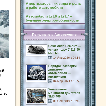
Амортизаторы, их виды и роль
в работе автомобиля
Автомобили Li L6 и Li L7 –
будущее электромобильности
Популярно в Авторемонте
Сочи Авто Ремонт —
услуги тел.+ 7 918 90
66 0 66
14 Янв 2026 в 04:14
Порядок разборки
двигателя
лей
автомобиля —
в
инструкция
04 Мар 2021 в 13:55
,
Увеличение
мощности двигателя
колёс
ЗМЗ 406
06 Сен 2019 в 06:40