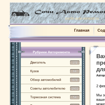
sochi-avto-remont.ru
Главная
Сод
Рубрики Авторемонта
Ва
пр
Двигатель
172
дл
Кузов
64
Автор
Обзор автомобилей
678
2 фе
Советы автолюбителю
1931
Мы з
Тормозная система
54
ваше
може