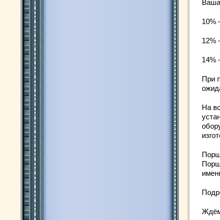
Ваша
10% 
12% 
14% 
При 
ожид
На в
устан
обор
изго
Порш
Порш
имен
Подро
Ждём