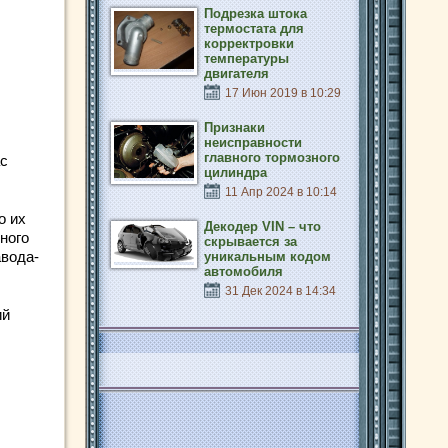
Подрезка штока
термостата для
корректровки
температуры
двигателя
17 Июн 2019 в 10:29
Признаки
неисправности
главного тормозного
ас
цилиндра
11 Апр 2024 в 10:14
о их
Декодер VIN – что
ного
скрывается за
авода-
уникальным кодом
автомобиля
31 Дек 2024 в 14:34
ий