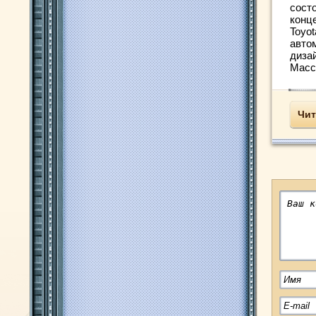
сост
конц
Toyo
авто
дизай
Масси
Чит