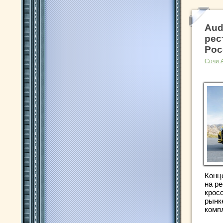
Aud
рес
Рос
Сочи 
Конц
на р
крос
рынк
компл