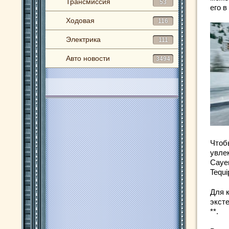
Трансмиссия
53
его 
Ходовая
116
Электрика
111
Авто новости
3494
Чтоб
увле
Caye
Tequi
Для 
эксте
**.