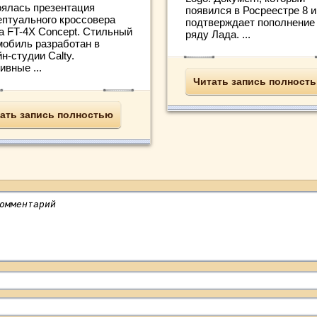
оялась презентация
появился в Росреестре 8 
ептуального кроссовера
подтверждает пополнение
ta FT-4X Concept. Стильный
ряду Лада. ...
мобиль разработан в
н-студии Calty.
вные ...
Читать запись полност
ать запись полностью