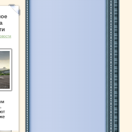
ное
a
ти
овости
ым
.
ают
уже