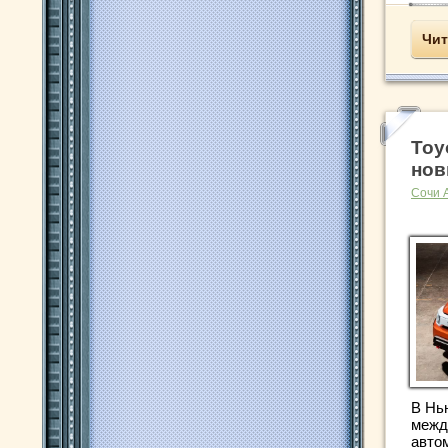
Чит
Toy
нов
Сочи 
В Нь
межд
авто