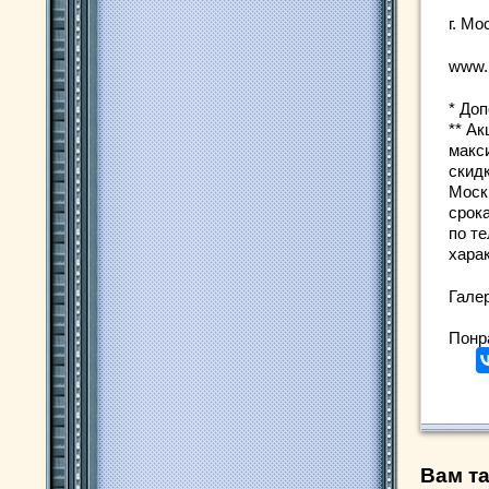
г. Мо
www.
* До
** Ак
макс
скид
Моск
срок
по т
хара
Гале
Понр
Вам та