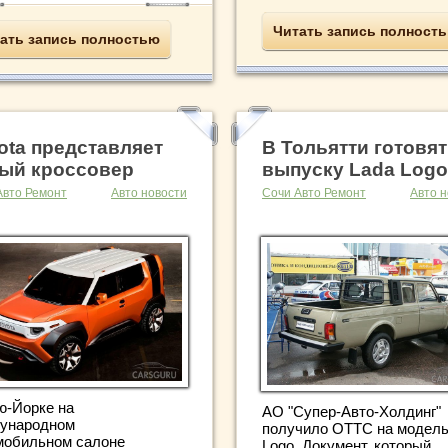
Читать запись полност
ать запись полностью
ota представляет
В Тольятти готовят
ый кроссовер
выпуску Lada Logo
Авто Ремонт
Авто новости
Сочи Авто Ремонт
Авто н
ю-Йорке на
АО "Супер-Авто-Холдинг"
ународном
получило ОТТС на модель
мобильном салоне
Logo. Документ, который