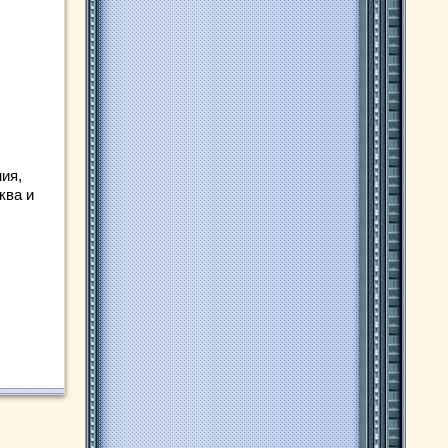
ия,
ква и