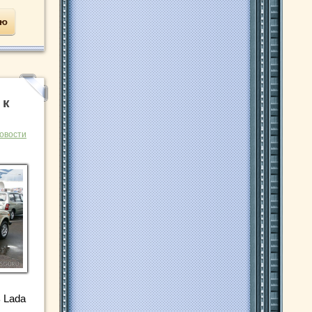
ью
 к
овости
 Lada