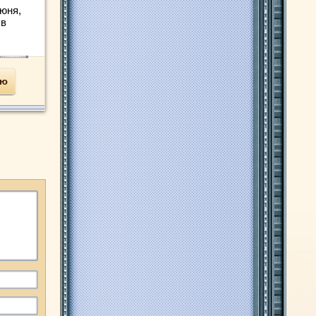
июня,
 в
ью