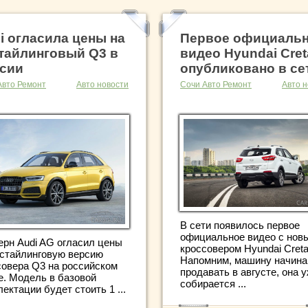
i огласила цены на
Первое официаль
тайлинговый Q3 в
видео Hyundai Cret
сии
опубликовано в се
Авто Ремонт
Авто новости
Сочи Авто Ремонт
Авто н
В сети появилось первое
официальное видео с нов
ерн Audi AG огласил цены
кроссовером Hyundai Creta
естайлинговую версию
Напомним, машину начин
совера Q3 на российском
продавать в августе, она 
е. Модель в базовой
собирается ...
ектации будет стоить 1 ...