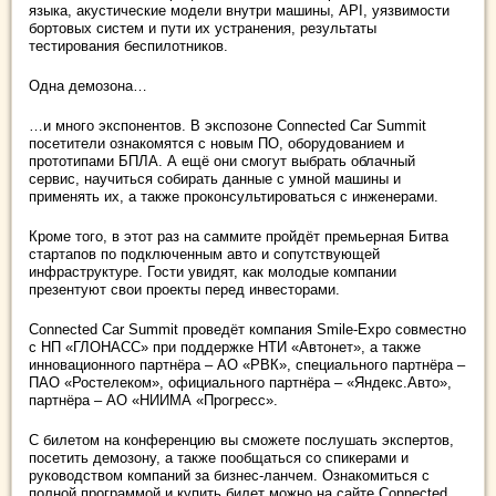
языка, акустические модели внутри машины, API, уязвимости
бортовых систем и пути их устранения, результаты
тестирования беспилотников.
Одна демозона…
…и много экспонентов. В экспозоне Connected Car Summit
посетители ознакомятся с новым ПО, оборудованием и
прототипами БПЛА. А ещё они смогут выбрать облачный
сервис, научиться собирать данные с умной машины и
применять их, а также проконсультироваться с инженерами.
Кроме того, в этот раз на саммите пройдёт премьерная Битва
стартапов по подключенным авто и сопутствующей
инфраструктуре. Гости увидят, как молодые компании
презентуют свои проекты перед инвесторами.
Connected Car Summit проведёт компания Smile-Expo совместно
с НП «ГЛОНАСС» при поддержке НТИ «Автонет», а также
инновационного партнёра – АО «РВК», специального партнёра –
ПАО «Ростелеком», официального партнёра – «Яндекс.Авто»,
партнёра – АО «НИИМА «Прогресс».
С билетом на конференцию вы сможете послушать экспертов,
посетить демозону, а также пообщаться со спикерами и
руководством компаний за бизнес-ланчем. Ознакомиться с
полной программой и купить билет можно на сайте Connected