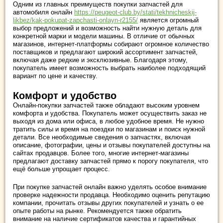
Одним из главных преимуществ покупки запчастей для
автомобиля онлайн
https://peugeot-club.by/stati/tekhnicheskij-
likbez/kak-pokupat-zapchasti-onlayn-r2155/
является огромный
выбор предложений и возможность найти нужную деталь для
конкретной марки и модели машины. В отличие от обычных
магазинов, интернет-платформы собирают огромное количество
поставщиков и предлагают широкий ассортимент запчастей,
включая даже редкие и эксклюзивные. Благодаря этому,
покупатель имеет возможность выбрать наиболее подходящий
вариант по цене и качеству.
Комфорт и удобство
Онлайн-покупки запчастей также обладают высоким уровнем
комфорта и удобства. Покупатель может осуществить заказ не
выходя из дома или офиса, в любое удобное время. Не нужно
тратить силы и время на поездки по магазинам и поиск нужной
детали. Все необходимые сведения о запчастях, включая
описание, фотографии, цены и отзывы покупателей доступны на
сайтах продавцов. Более того, многие интернет-магазины
предлагают доставку запчастей прямо к порогу покупателя, что
ещё больше упрощает процесс.
При покупке запчастей онлайн важно уделять особое внимание
проверке надежности продавца. Необходимо оценить репутацию
компании, прочитать отзывы других покупателей и узнать о ее
опыте работы на рынке. Рекомендуется также обратить
внимание на наличие сертификатов качества и гарантийных