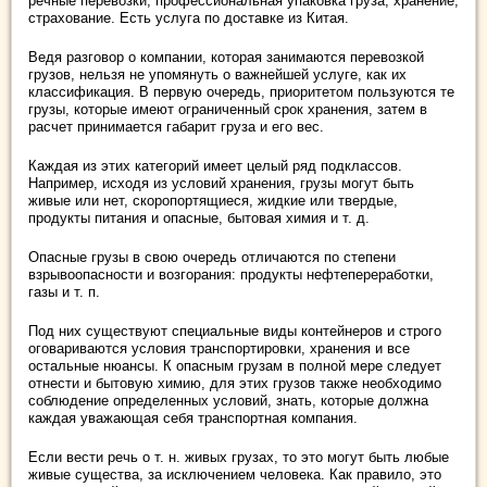
речные перевозки, профессиональная упаковка груза, хранение,
страхование. Есть услуга по доставке из Китая.
Ведя разговор о компании, которая занимаются перевозкой
грузов, нельзя не упомянуть о важнейшей услуге, как их
классификация. В первую очередь, приоритетом пользуются те
грузы, которые имеют ограниченный срок хранения, затем в
расчет принимается габарит груза и его вес.
Каждая из этих категорий имеет целый ряд подклассов.
Например, исходя из условий хранения, грузы могут быть
живые или нет, скоропортящиеся, жидкие или твердые,
продукты питания и опасные, бытовая химия и т. д.
Опасные грузы в свою очередь отличаются по степени
взрывоопасности и возгорания: продукты нефтепереработки,
газы и т. п.
Под них существуют специальные виды контейнеров и строго
оговариваются условия транспортировки, хранения и все
остальные нюансы. К опасным грузам в полной мере следует
отнести и бытовую химию, для этих грузов также необходимо
соблюдение определенных условий, знать, которые должна
каждая уважающая себя транспортная компания.
Если вести речь о т. н. живых грузах, то это могут быть любые
живые существа, за исключением человека. Как правило, это