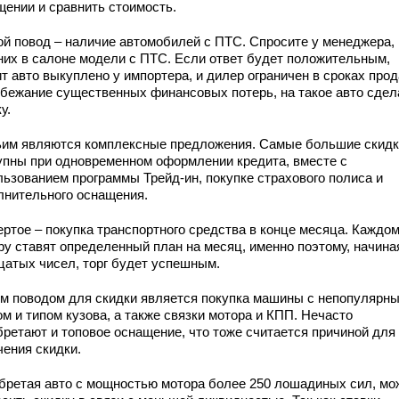
щении и сравнить стоимость.
ой повод – наличие автомобилей с ПТС. Спросите у менеджера, 
 них в салоне модели с ПТС. Если ответ будет положительным,
т авто выкуплено у импортера, и дилер ограничен в сроках прод
збежание существенных финансовых потерь, на такое авто сде
у.
ьим являются комплексные предложения. Самые большие скид
упны при одновременном оформлении кредита, вместе с
льзованием программы Трейд-ин, покупке страхового полиса и
лнительного оснащения.
ертое – покупка транспортного средства в конце месяца. Каждо
ру ставят определенный план на месяц, именно поэтому, начина
цатых чисел, торг будет успешным.
м поводом для скидки является покупка машины с непопулярн
м и типом кузова, а также связки мотора и КПП. Нечасто
бретают и топовое оснащение, что тоже считается причиной для
чения скидки.
бретая авто с мощностью мотора более 250 лошадиных сил, мо