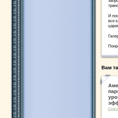
запро
транс
И по
все 
цара
Гале
Понр
Вам та
Аме
пар
уро
эфф
Сочи 