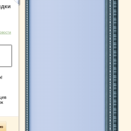
идки
овости
и!
цев
ок
ью