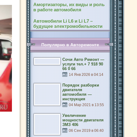
Амортизаторы, их виды и роль
в работе автомобиля
Автомобили Li L6 и Li L7 –
будущее электромобильности
Популярно в Авторемонте
Сочи Авто Ремонт —
услуги тел.+ 7 918 90
66 0 66
14 Янв 2026 в 04:14
Порядок разборки
двигателя
автомобиля —
инструкция
04 Мар 2021 в 13:55
Увеличение
мощности двигателя
ЗМЗ 406
06 Сен 2019 в 06:40