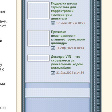
Подрезка штока
термостата для
корректровки
нет
температуры
двигателя
ажи.
17 Июн 2019 в 10:29
лают
Признаки
неисправности
главного тормозного
ки
цилиндра
11 Апр 2024 в 10:14
Декодер VIN – что
скрывается за
уникальным кодом
му
автомобиля
я с
31 Дек 2024 в 14:34
ыми
жно