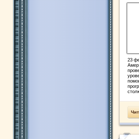
23 ф
Амер
пров
уров
помо
прог
столк
Чит