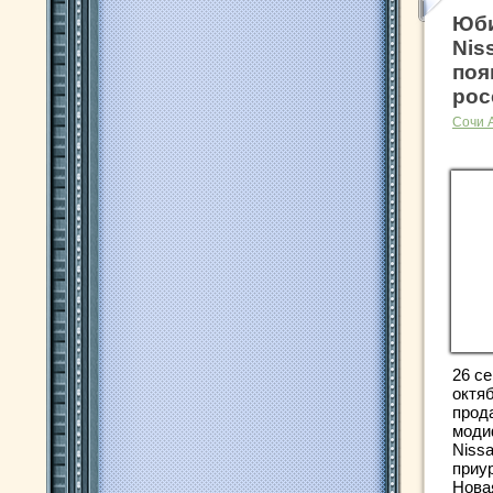
Юби
Nis
поя
рос
Сочи 
26 се
октя
прод
моди
Nissa
приу
Новая