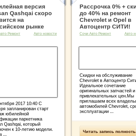
лейная версия
Рассрочка 0% + ск
san Qashqai скоро
до 40% на ремонт
вится на
Chevrolet и Opel в
сийском рынке
Автоцентр СИТИ!
Авто Ремонт
Авто новости
Сочи Авто Ремонт
Авто н
Скидки на обслуживание
Chevrolet в Автоцентр Сит
Идеальное сочетание
оригинальных запчастей и
привлекательных цен.Мы
приглашаем всех владель
нтября 2017 10:40 С
автомобилей Chevrolet, ср
бря запланирован старт
эксплуатации ...
аж юбилейной
фикации паркетника
n Qashqai, который
рочен к 10-летию модели.
Читать запись полност
 ...