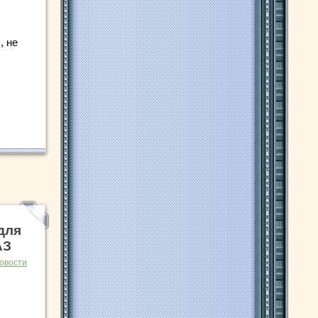
, не
для
АЗ
овости