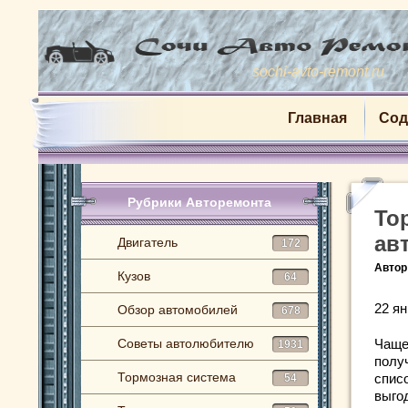
sochi-avto-remont.ru
Главная
Сод
Рубрики Авторемонта
То
ав
Двигатель
172
Автор
Кузов
64
22 ян
Обзор автомобилей
678
Советы автолюбителю
Чаще
1931
полу
Тормозная система
спис
54
выго