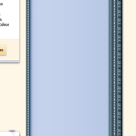
ня
й
а
ойки
ью