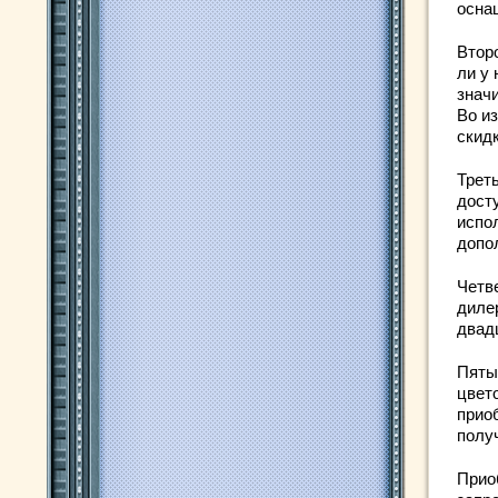
осна
Втор
ли у
значи
Во и
скидк
Трет
дост
испо
допо
Четв
диле
двад
Пяты
цвето
прио
полу
Прио