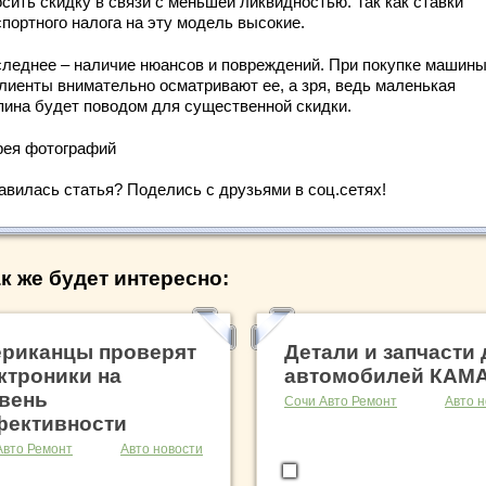
сить скидку в связи с меньшей ликвидностью. Так как ставки
портного налога на эту модель высокие.
следнее – наличие нюансов и повреждений. При покупке машины
клиенты внимательно осматривают ее, а зря, ведь маленькая
пина будет поводом для существенной скидки.
рея фотографий
авилась статья? Поделись с друзьями в соц.сетях!
к же будет интересно:
риканцы проверят
Детали и запчасти 
ктроники на
автомобилей КАМ
вень
Сочи Авто Ремонт
Авто н
ективности
Авто Ремонт
Авто новости