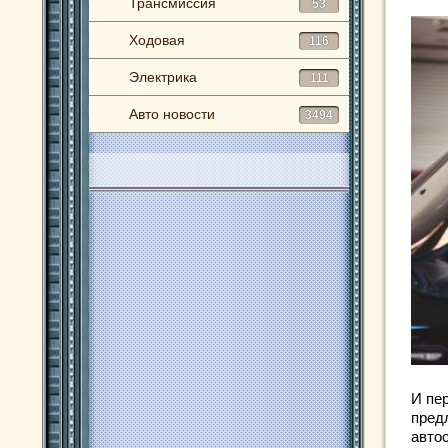
Трансмиссия
53
Ходовая
116
Электрика
111
Авто новости
3494
И пе
пред
авто