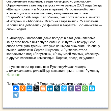
современным машинам, введя категорию «суперкаров».
Ограничением стал год выпуска — не раньше 2003 года (тогда
«Шопар» провели в Москве впервые). Ретроавтомобилями
в этом году признали машины, выпущенные не позже
31 декабря 1976 года. Как обычно, они состязались в зачетах
«Ветеран» и «Абсолют». Всего на старт вышли 75 экипажей.
И почти все добрались до финиша в Барвихе. Большинство —
своим ходом.
К «Шопару» благоволит даже погода: в этот день впервые
за долгое время выглянуло солнце. И пусть к вечеру небо
снова затянуло тучами, это уже не имело значения. На сцену
вышел коллектив Сергея Шнурова, и Рублевка стала
колбаситься под «Лабутены», «Рыбу моей мечты», «Москву»
и другие известные композиции. Короче, праздник удался.
Шнур заставил прыгать всю Рублевку
Фото: автора
и организаторов ралли
Шнур заставил прыгать всю Рублевку
Источник
Понравилась статья? Поделись с друзьями в соц.сетях!