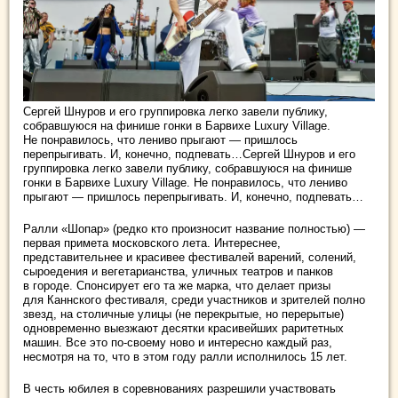
Сергей Шнуров и его группировка легко завели публику,
собравшуюся на финише гонки
в Барвихе Luxury Village.
Не понравилось, что лениво прыгают — пришлось
перепрыгивать. И, конечно, подпевать…Сергей Шнуров и его
группировка легко завели публику, собравшуюся на финише
гонки в Барвихе Luxury Village. Не понравилось, что лениво
прыгают — пришлось перепрыгивать. И, конечно, подпевать…
Ралли «Шопар» (редко кто произносит название полностью) —
первая примета московского лета. Интереснее,
представительнее и красивее фестивалей варений, солений,
сыроедения и вегетарианства, уличных театров и панков
в городе. Спонсирует его та же марка, что делает призы
для Каннского фестиваля, среди участников и зрителей полно
звезд, на столичные улицы (не перекрытые, но перерытые)
одновременно выезжают десятки красивейших раритетных
машин. Все это по-своему ново и интересно каждый раз,
несмотря на то, что в этом году ралли исполнилось 15 лет.
В честь юбилея в соревнованиях разрешили участвовать