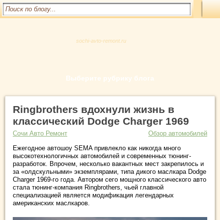
sochi-avto-remont.ru
Выберите рубрику блога
Ringbrothers вдохнули жизнь в
классический Dodge Charger 1969
Сочи Авто Ремонт
Обзор автомобилей
Ежегодное автошоу SEMA привлекло как никогда много
высокотехнологичных автомобилей и современных тюнинг-
разработок. Впрочем, несколько вакантных мест закрепилось и
за «олдскульными» экземплярами, типа дикого маслкара Dodge
Charger 1969-го года. Автором сего мощного классического авто
стала тюнинг-компания Ringbrothers, чьей главной
специализацией является модификация легендарных
американских маслкаров.