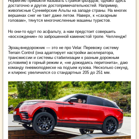
Норвегию привыкли называть страной фьордов, однако здесь
достаточно и других достопримечательностей. Например,
живописные Суннмёрские Альпы на западе страны. На многих
вершинах снег не тает даже летом. Наверх, к «сахарным
головам», тянутся многочисленные машины туристов.
Но они-то едут по асфальту, а нам предстоит совершить
«восхождение» по заброшенной каменистой тропе. Челлендж!
Эрзац-внедорожник — это не про Velar. Перевожу систему
Terrain Control (она адаптирует настройки акселератора,
трансмиссии и системы стабилизации к разным дорожным
условиям) в горный режим и, «не дожидаясь перитонита», даю
команду пневмоподвеске на подъем кузова. Несколько секунд,
и клиренс увеличился со стандартных 205 до 251 мм.