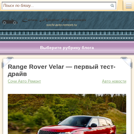
sochi-avto-remont.ru
Выберите рубрику блога
Range Rover Velar — первый тест-
драйв
Сочи Авто Ремонт
Авто новости