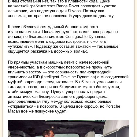
В чем отставания нет, так это в плавности хода. Даже
на жесткой гребенке этот Range Rover порождает чувство
левитации, что недоступно для Ягуара. Потому как —
«пневма», которая не положена Ягуару даже за доплату.
Шасси обеспечивает удачный баланс комфорта
и управляемости. Поначалу руль показался неоправданно
легким, но благодаря системе Configurable Dynamics,
позволяющей менять ездовые настройки, я смог его
«утяжелить». Подвеску же оставил зажатой — так меньше
ощущается раскачка на дорожных волнах.
По прямым участкам машина летит с железобетонной
уверенностью, а в скоростных поворотах не прочь чуть
вильнуть хвостом — это особенность полноприводной
трансмиссии IDD (Intelligent Driveline Dynamics) с многодисковой
муфтой в приводе передних колес. В обычных условиях вся
тяга идет назад, но при необходимости муфта блокируется,
стабилизируя машину. Пущую уверенность придает
автоматическая блокировка заднего дифференциала,
распределяющая тягу между колёсами: можно раньше
«открываться» в повороте. В целом всё хорошо, но Porsche
Macan всё же повкуснее будет.