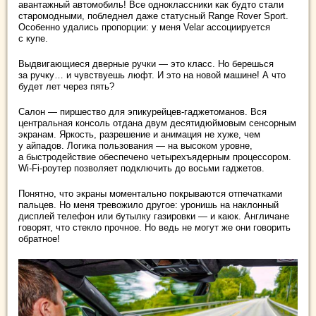
авантажный автомобиль! Все одноклассники как будто стали
старомодными, побледнел даже статусный Range Rover Sport.
Особенно удались пропорции: у меня Velar ассоциируется
с купе.
Выдвигающиеся дверные ручки — это класс. Но берешься
за ручку… и чувствуешь люфт. И это на новой машине! А что
будет лет через пять?
Салон — пиршество для эпикурейцев‑га­джетоманов. Вся
центральная консоль отдана двум десятидюймовым сенсорным
экранам. Яркость, разрешение и анимация не хуже, чем
у айпадов. Логика пользования — на высоком уровне,
а быстродействие обеспечено четырехъядерным процессором.
Wi-Fi-роутер позволяет подключить до восьми гаджетов.
Понятно, что экраны моментально покрываются отпечатками
пальцев. Но меня тревожило другое: уронишь на наклонный
дисплей телефон или бутылку газировки — и каюк. Англичане
говорят, что стекло прочное. Но ведь не могут же они говорить
обратное!