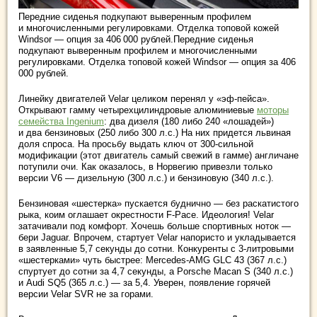
Передние сиденья подкупают выверенным профилем
и многочисленными регулировками. Отделка топовой кожей
Windsor — опция за 406 000 рублей.Передние сиденья
подкупают выверенным профилем и многочисленными
регулировками. Отделка топовой кожей Windsor — опция за 406
000 рублей.
Линейку двигателей Velar целиком перенял у «эф-пейса».
Открывают гамму четырехцилиндровые алюминиевые
моторы
семейства Ingenium
: два дизеля (180 либо 240 «лошадей»)
и два бензиновых (250 либо 300 л.с.) На них придется львиная
доля спроса. На просьбу выдать ключ от 300‑сильной
модификации (этот двигатель самый свежий в гамме) англичане
потупили очи. Как оказалось, в Норвегию привезли только
версии V6 — дизельную (300 л.с.) и бензиновую (340 л.с.).
Бензиновая «шестерка» пускается буднично — без раскатистого
рыка, коим оглашает окрестности F‑Pace. Идеология! Velar
затачивали под комфорт. Хочешь больше спортивных ноток —
бери Jaguar. Впрочем, cтартует Velar напористо и укладывается
в заявленные 5,7 секунды до сотни. Конкуренты с 3-литровыми
«шестерками» чуть быстрее: Mercedes-AMG GLC 43 (367 л.с.)
спуртует до сотни за 4,7 секунды, а Porsche Macan S (340 л.с.)
и Audi SQ5 (365 л.с.) — за 5,4. Уверен, появление горячей
версии Velar SVR не за горами.