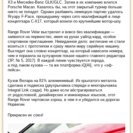
X3 и Mercedes-Benz GLK/GLC. Затем в их компанию влился
Porsche Macan. Казалось бы, на этот закрытый турнир больше
никто не попадет. Однако разбавить немецкую партию удалось
Ягуару F‑Pace, прошедшему через сито квалификаций в лице
концепткара C-X17, который возили по крупнейшим мотор-шоу.
Range Rover Velar выстрелил и вовсе без квалификации —
заявился на первенство, имея на руках уайлд-кард, особое
спортивное приглашение. Невиданное дело: англичане не стали
возиться с прототипом и сразу явили миру серийную машину.
Выглядит она словно концепткар, на который навесили номера,
чем и поразила на кулуарном показе нашего главного редактора
(ЗР, № 5, 2017). В каждой линии чувствуется порода,
а под лаком кузова — та же платформа iQ[Al], что у «эф-
пейса».
Кузов Велара на 81% алюминиевый. Из крылатого металла
сделана и подвеска (двухрычажка спереди и многорычажка
Integral Link сзади). Но даже если абстрагироваться
от родословной, дизайнерских и инженерных изысков, этот
Range Rover чертовски хорош, в чем я и убедился на дорогах
Норвегии.
Прекрасен их союз!