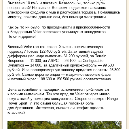
Выставил 10 км/ч и покатил. Казалось бы, только руль
поворачивай! Не вышло. Во время подскоков на камнях
электроника сходила с ума и распускала тормоза. Помаявшись
минутку, покатил дальше сам, без помощи электроники.
Как бы то ни было, по проходимости и приспособленности
к бездорожью Velar опережает упомянутых конкурентов.
Но он и дороже!
Базовый Velar гол как сокол. Хочешь пневматическую
подвеску? Готовь 122 400 рублей. За активный задний
дифференциал надо выложить 61 200 рублей, за Terrain
Response — 11 300, за ASPC — 26 100, за Configurable
Dynamics — 14 000, за адаптивный круиз-контроль — 99 500
рублей. И за полноразмерную запаску придется платить: 25 300
рублей. Самые дорогие опции — матрично-лазерные фары
и матовый окрас: 198 600 и 156 500 рублей ­соответственно.
Цена автомобиля в парадных исполнениях приближается
к восьми миллионам. Так что вряд ли Velar отберет много
покупателей у немецких конкурентов. Скорее он сожрет Range
Rover Sport! И это самая большая головная боль
для британцев. Интересно, сможет ли неофит одолеть
классика?