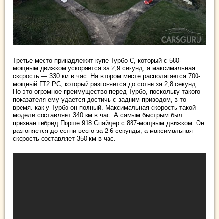
Третье место принадлежит купе Турбо С, который с 580-
мощным движком ускоряется за 2,9 секунд, а максимальная
скорость — 330 км в час. На втором месте располагается 700-
мощный ГТ2 РС, который разгоняется до сотни за 2,8 секунд.
Но это огромное преимущество перед Турбо, поскольку такого
показателя ему удается достичь с задним приводом, в то
время, как у Турбо он полный. Максимальная скорость такой
модели составляет 340 км в час. А самым быстрым был
признан гибрид Порше 918 Спайдер с 887-мощным движком. Он
разгоняется до сотни всего за 2,6 секунды, а максимальная
скорость составляет 350 км в час.