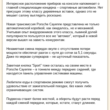
Интересное расположение приборов на консоли напоминает о
главной специализации концерна – спортивные автомобили. Нет
присущих этому классу деревянных вставок, однако это не
мешает салону выглядеть роскошно.
Новая трансмиссия Porsche Cayenne представлена не только
автоматической коробкой, как ожидалось, но и механикой.
Учитывая опыт внедорожников этого класса, львиной долей
популярности пользуется все же “автомат”, который в новой
версии вышел на зависть конкурентам.
Незаметная смена передач вкупе с отсутствием потери
мощности обеспечат разгон с нуля до сотни за 5,1 секунды.
Даже по меркам суперкаров – не шуточный показатель.
Заветная кнопка “Sport” тоже осталась на своем месте в
Porsche Cayenne – в тоннеле между передних сидений, где
находится панель управления системами машины.
Любители езды в спортивном режиме смогут получить
удовольствие от зажигательной поездки, без каких либо
ограничивающих систем.
Подвеска станет более жесткой, а обороты будут расти перед
каждой сменой передачи, которые, кстати, станут длиннее.