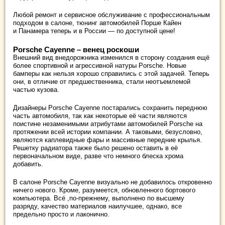
Любой ремонт и сервисное обслуживание с профессиональным
подходом в салоне, тюнинг автомобилей Порше Кайен
и Панамера теперь и в России — по доступной цене!
Porsche Cayenne – венец роскоши
Внешний вид внедорожника изменился в сторону создания ещё
более спортивной и агрессивной натуры Porsche. Новые
бамперы как нельзя хорошо справились с этой задачей. Теперь
они, в отличие от предшественника, стали неотъемлемой
частью кузова.
Дизайнеры Porsche Cayenne постарались сохранить переднюю
часть автомобиля, так как некоторые её части являются
поистине незаменимыми атрибутами автомобилей Porsche на
протяжении всей истории компании. А таковыми, безусловно,
являются каплевидные фары и массивные передние крылья.
Решетку радиатора также было решено оставить в её
первоначальном виде, разве что немного блеска хрома
добавить.
В салоне Porsche Cayenne визуально не добавилось откровенно
ничего нового. Кроме, разумеется, обновленного бортового
компьютера. Всё ,по-прежнему, выполнено по высшему
разряду, качество материалов наилучшее, однако, все
предельно просто и лаконично.