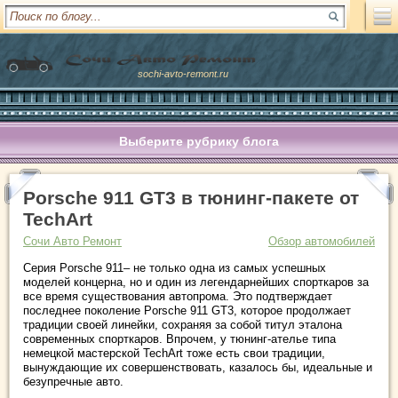
sochi-avto-remont.ru
Выберите рубрику блога
Porsche 911 GT3 в тюнинг-пакете от
TechArt
Сочи Авто Ремонт
Обзор автомобилей
Серия Porsche 911– не только одна из самых успешных
моделей концерна, но и один из легендарнейших спорткаров за
все время существования автопрома. Это подтверждает
последнее поколение Porsche 911 GT3, которое продолжает
традиции своей линейки, сохраняя за собой титул эталона
современных спорткаров. Впрочем, у тюнинг-ателье типа
немецкой мастерской TechArt тоже есть свои традиции,
вынуждающие их совершенствовать, казалось бы, идеальные и
безупречные авто.