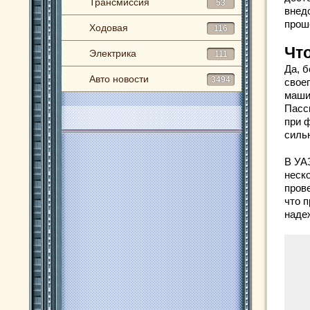
Трансмиссия
53
внедо
прош
Ходовая
116
Чт
Электрика
111
Да, 
Авто новости
3494
своег
маши
Пасс
при 
силь
В УА
неск
пров
что п
наде