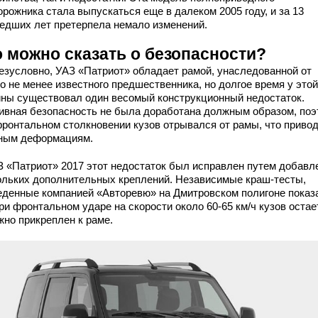
рожника стала выпускаться еще в далеком 2005 году, и за 13
едших лет претерпела немало изменений.
о можно сказать о безопасности?
безусловно, УАЗ «Патриот» обладает рамой, унаследованной от
о не менее известного предшественника, но долгое время у этой
ны существовал один весомый конструкционный недостаток.
ивная безопасность не была доработана должным образом, поэ
фронтальном столкновении кузов отрывался от рамы, что привод
ным деформациям.
З «Патриот» 2017 этот недостаток был исправлен путем добавл
ольких дополнительных креплений. Независимые краш-тесты,
еденные компанией «Авторевю» на Дмитровском полигоне показ
ри фронтальном ударе на скорости около 60-65 км/ч кузов остае
жно прикреплен к раме.