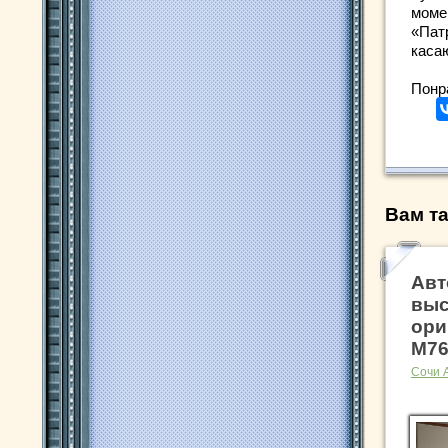
моме
«Пат
каса
Понр
Вам та
Авт
выс
ори
M76
Сочи 