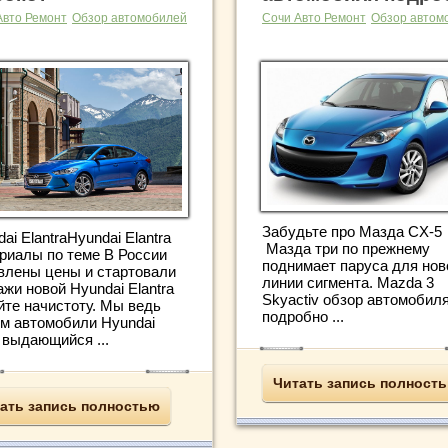
Авто Ремонт
Обзор автомобилей
Сочи Авто Ремонт
Обзор автом
Забудьте про Мазда CX-5
ai ElantraHyundai Elantra
Мазда три по прежнему
риалы по теме В России
поднимает паруса для нов
влены цены и стартовали
линии сигмента. Mazda 3
жи новой Hyundai Elantra
Skyactiv обзор автомобил
йте начистоту. Мы ведь
подробно ...
м автомобили Hyundai
 выдающийся ...
Читать запись полност
ать запись полностью