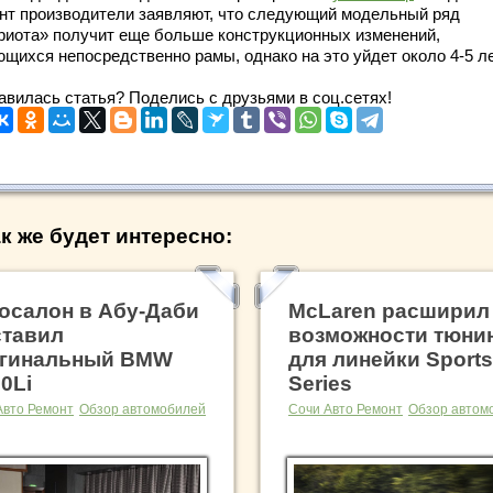
нт производители заявляют, что следующий модельный ряд
риота» получит еще больше конструкционных изменений,
ющихся непосредственно рамы, однако на это уйдет около 4-5 ле
авилась статья? Поделись с друзьями в соц.сетях!
к же будет интересно:
осалон в Абу-Даби
McLaren расширил
тавил
возможности тюни
гинальный BMW
для линейки Sports
0Li
Series
Авто Ремонт
Обзор автомобилей
Сочи Авто Ремонт
Обзор автом