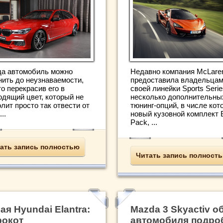
да автомобиль можно
Недавно компания McLare
нить до неузнаваемости,
предоставила владельца
о перекрасив его в
своей линейки Sports Serie
одящий цвет, который не
несколько дополнительны
лит просто так отвести от
тюнинг-опций, в числе кот
..
новый кузовной комплект 
Pack, ...
ать запись полностью
Читать запись полност
ая Hyundai Elantra:
Mazda 3 Skyactiv о
рокот
автомобиля подро