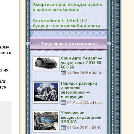
Амортизаторы, их виды и роль
в работе автомобиля
Автомобили Li L6 и Li L7 –
будущее электромобильности
Популярно в Авторемонте
тому
ило к
Сочи Авто Ремонт —
услуги тел.+ 7 918 90
66 0 66
ения
14 Янв 2026 в 04:14
али,
Порядок разборки
тся
двигателя
автомобиля —
инструкция
04 Мар 2021 в 13:55
Увеличение
мощности двигателя
ЗМЗ 406
06 Сен 2019 в 06:40