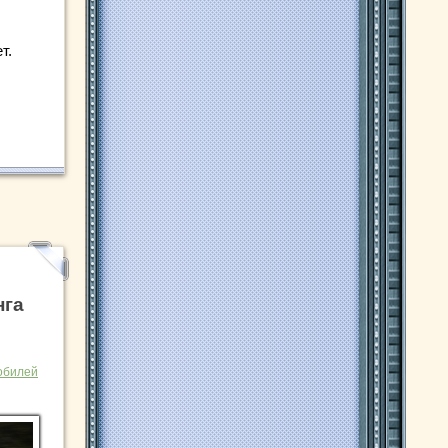
т.
нга
обилей