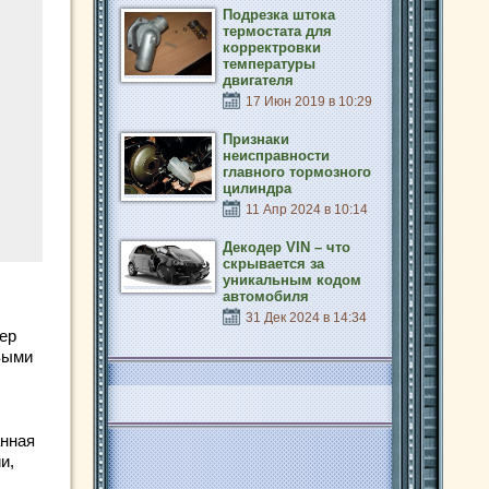
Подрезка штока
термостата для
корректровки
температуры
двигателя
17 Июн 2019 в 10:29
Признаки
неисправности
главного тормозного
цилиндра
11 Апр 2024 в 10:14
Декодер VIN – что
скрывается за
уникальным кодом
автомобиля
31 Дек 2024 в 14:34
ер
выми
анная
и,