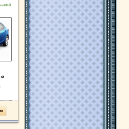
обилей
ой
я
ью