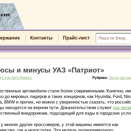
ержание
Контакты
Прайс-лист
юсы и минусы УАЗ «Патриот»
:
Сочи Авто Ремонт
Рубрика:
Обзор автом
ественные автомобили стали более современными. Конечно, им
о до мировых лидеров и таких концернов, как Hyundai, Ford, Nis
a, BMW и прочих, но можно с уверенностью сказать, что россий
ды находятся на верном пути. Доказательством служит
уаз патр
ественный внедорожник, подходящий для езды в городских усло
 у многих других кроссоверов, у этой машины имеются как
оинства, так и недостатки. Эта модель полноприводного