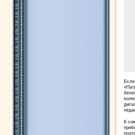
Если
«Пат
безо
коле
диск
педа
К со
приб
поэт