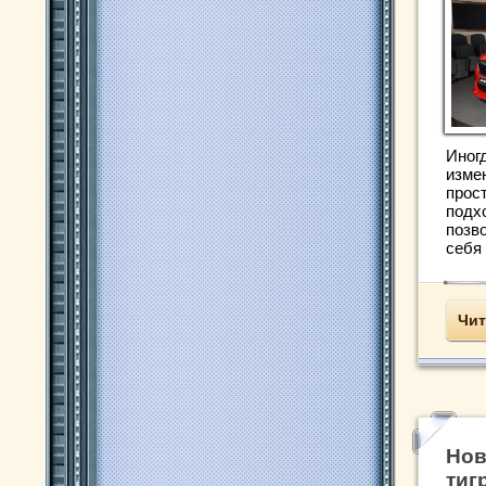
Иног
изме
прост
подх
позво
себя .
Чит
Нов
тиг