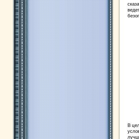
сказа
веде
безо
В це
услов
лучш