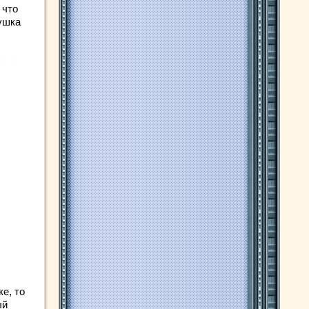
 что
ушка
е, то
ый