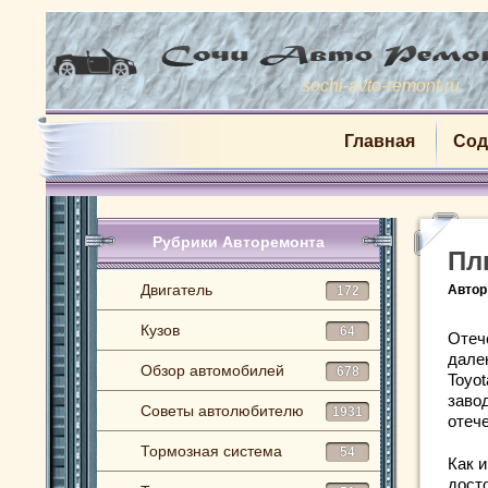
sochi-avto-remont.ru
Главная
Сод
Рубрики Авторемонта
Пл
Двигатель
Автор
172
Кузов
64
Отеч
далек
Обзор автомобилей
678
Toyot
заво
Советы автолюбителю
1931
отеч
Тормозная система
54
Как и
дост