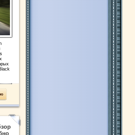
n
м
s
х
орых
Black
ью
бзор
бно