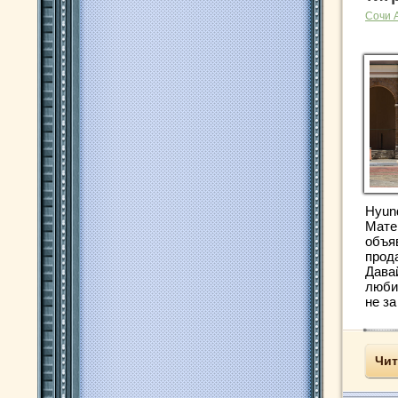
Сочи 
Hyund
Мате
объя
прода
Дава
люби
не за
Чит