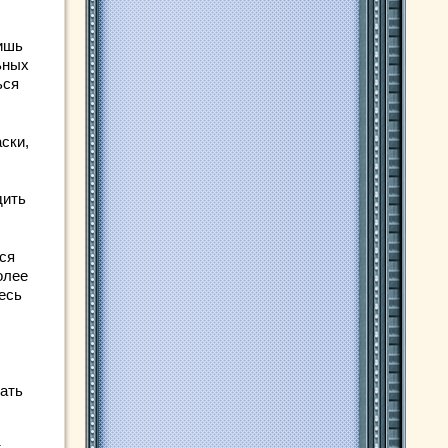
ишь
ьных
ься
ски,
дить
ся
олее
есь
вать
т