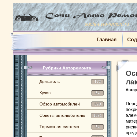
sochi-avto-remont.ru
Главная
Сод
Рубрики Авторемонта
Ос
ла
Двигатель
172
Автор
Кузов
64
Пере
Обзор автомобилей
678
покр
элем
Советы автолюбителю
1931
мате
Тормозная система
риск
54
пред