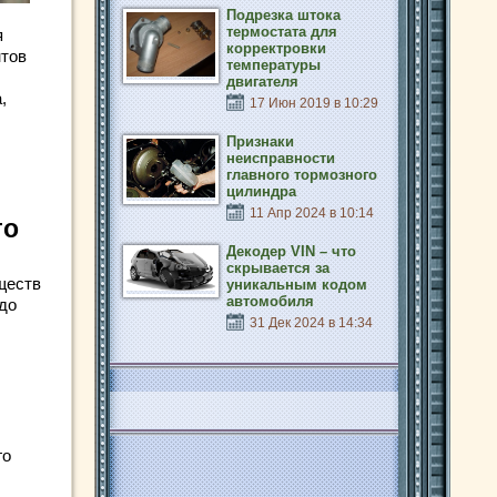
Подрезка штока
термостата для
я
корректровки
нтов
температуры
двигателя
,
17 Июн 2019 в 10:29
Признаки
неисправности
главного тормозного
цилиндра
11 Апр 2024 в 10:14
го
Декодер VIN – что
скрывается за
ществ
уникальным кодом
автомобиля
до
31 Дек 2024 в 14:34
го