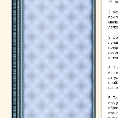
о
2. М
при 
масш
легк
3. Об
лучш
пред
поср
очень
4. П
испо
акту
слой
наса
5. П
проц
абра
стан
выпо