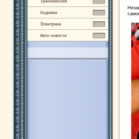
Трансмиссия
53
Неза
Ходовая
116
само
Электрика
111
Авто новости
3494