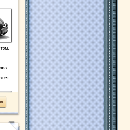
 том,
аво
ются
ью