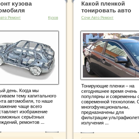
онт кузова
Какой пленкой
омобиля
тонировать авто
Авто Ремонт
Кузов
Сочи Авто Ремонт
Тонирующие пленки – на
ый день. Когда мы
сегодняшнее время очень
агиваем тему капитального
популярны и современны 
нта автомобиля, то наше
современной технологии. 
ражение чаще всего
многофункциональны,
ставляет изображение
предназначены для
озможных серьёзных
фильтрации ультрафиолет
ждений, ремонтов ...
излучения ...