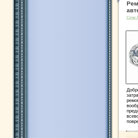
Рем
авт
Сочи 
Добр
затр
ремо
вооб
пред
всев
повре