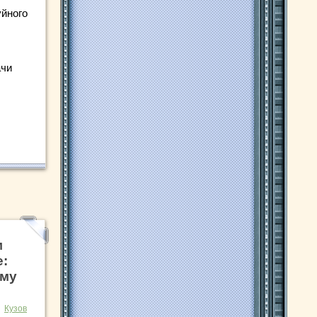
уйного
ачи
м
е:
ему
Кузов