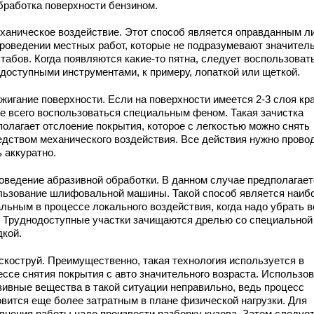
бработка поверхности бензином.
еханическое воздействие. Этот способ является оправданным л
проведении местных работ, которые не подразумевают значител
табов. Когда появляются какие-то пятна, следует воспользоват
одоступными инструментами, к примеру, лопаткой или щеткой.
жигание поверхности. Если на поверхности имеется 2-3 слоя кра
е всего воспользоваться специальным феном. Такая зачистка
полагает отслоение покрытия, которое с легкостью можно снять
едством механического воздействия. Все действия нужно прово
 аккуратно.
роведение абразивной обработки. В данном случае предполагает
льзование шлифовальной машины. Такой способ является наиб
альным в процессе локального воздействия, когда надо убрать в
. Труднодоступные участки зачищаются дрелью со специальной
дкой.
ескоструй. Преимущественно, такая технология используется в
ессе снятия покрытия с авто значительного возраста. Использо
зивные вещества в такой ситуации неправильно, ведь процесс
овится еще более затратным в плане физической нагрузки. Для
лнения работы надо произвести разборку кузова. Затем следуе