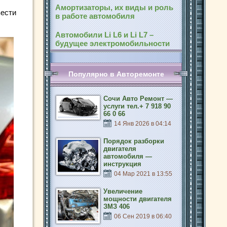
Амортизаторы, их виды и роль
вести
в работе автомобиля
Автомобили Li L6 и Li L7 –
будущее электромобильности
Популярно в Авторемонте
Сочи Авто Ремонт —
услуги тел.+ 7 918 90
66 0 66
14 Янв 2026 в 04:14
Порядок разборки
двигателя
автомобиля —
инструкция
04 Мар 2021 в 13:55
Увеличение
мощности двигателя
ЗМЗ 406
06 Сен 2019 в 06:40