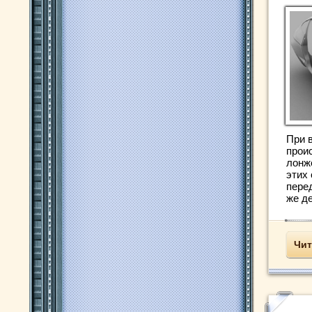
При 
прои
лонж
этих
пере
же д
Чит