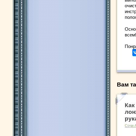
очис
инст
поло
Осно
всем
Понр
Вам та
Как
лон
рук
Сочи 