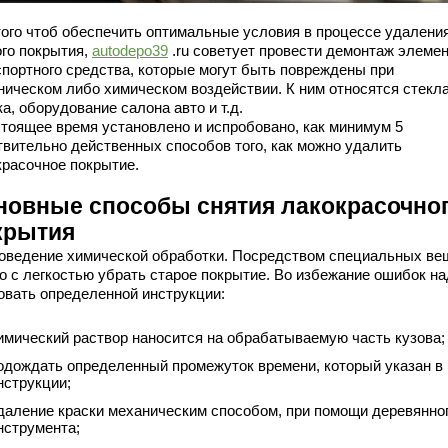
того чтоб обеспечить оптимальные условия в процессе удалени
ого покрытия,
autodepo39
.ru советует провести демонтаж элеме
спортного средства, которые могут быть повреждены при
ническом либо химическом воздействии. К ним относятся стекла
а, оборудование салона авто и т.д.
стоящее время установлено и испробовано, как минимум 5
твительно действенных способов того, как можно удалить
красочное покрытие.
новные способы снятия лакокрасочно
крытия
роведение химической обработки. Посредством специальных ве
о с легкостью убрать старое покрытие. Во избежание ошибок на
овать определенной инструкции:
имический раствор наносится на обрабатываемую часть кузова;
одождать определенный промежуток времени, который указан в
нструкции;
даление краски механическим способом, при помощи деревянно
нструмента;