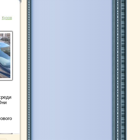
Кузов
среди
Они
ового