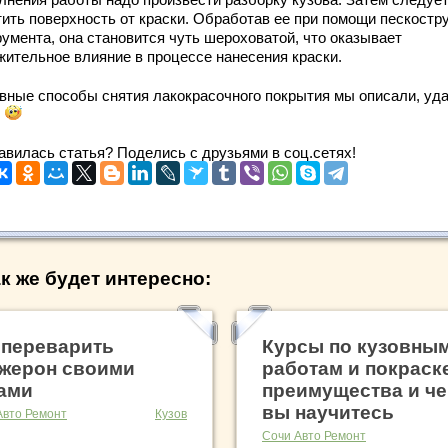
тить поверхность от краски. Обработав ее при помощи пескостр
румента, она становится чуть шероховатой, что оказывает
жительное влияние в процессе нанесения краски.
вные способы снятия лакокрасочного покрытия мы описали, уд
!
авилась статья? Поделись с друзьями в соц.сетях!
к же будет интересно:
 переварить
Курсы по кузовны
жерон своими
работам и покраск
ами
преимущества и ч
вы научитесь
Авто Ремонт
Кузов
Сочи Авто Ремонт