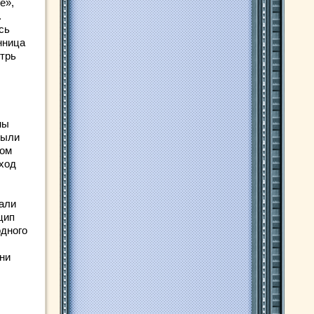
е»,
.
сь
нница
утрь
ны
были
мом
ход
али
цип
одного
они