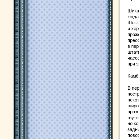
Шика
когд
Шест
и хо
прож
прео
в пер
штатн
часо
при 
Камб
В пе
пост
неко
широ
проз
гнут
но к
задн
пово