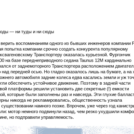
воды — ни туды и ни сюды
 верить воспоминаниям одного из бывших инженеров компании F
ая попытка компании срочно создать конкурента популярному
ксвагеновскому Транспортеру оказалась курьезной. Фургончик
00 на базе переднеприводного седана Taunus 12М кардинально
чался от заднемоторного Транспортера расположением двигател
 над передней осью. Но гладко оказалось лишь на бумаге, а на 
рожнего автомобиля задние колеса едва касались земли и уж то
огли обеспечить устойчивое движение. Поэтому в задней части
овой платформы решили установить две секретные (!) емкости
дой, которые были заполнены раз и навсегда. Эти глухие балла
ерны никогда не рекламировались, общественность узнала
х существовании намного позже. Впрочем, уже через год канистр
зли: мотор немного подвинули назад, чем резко ухудшили комфо
бине, но подправили управляемость.