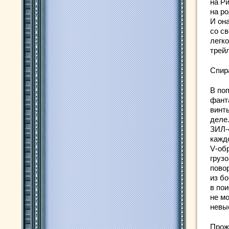
на Р
на р
И он
со с
легк
трейл
Спир
В по
фант
винт
деле
ЗИЛ‑
кажд
V‑об
груз
повор
из б
в по
не м
невы
Прож