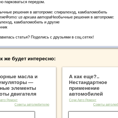
но парковаться передом.
ычные решения в автопроме: спиралеход, камбаломобиль
гие
Фото: из архива автора
Необычные решения в автопроме:
алеход, камбаломобиль и другие
чник
авилась статья? Поделись с друзьями в соц.сетях!
к же будет интересно:
орные масла и
А как еще?..
умуляторы —
Нестандартное
ные элементы
применение
оты двигателя
автомобилей
Авто Ремонт
Сочи Авто Ремонт
Советы автолюбителю
Советы автолю