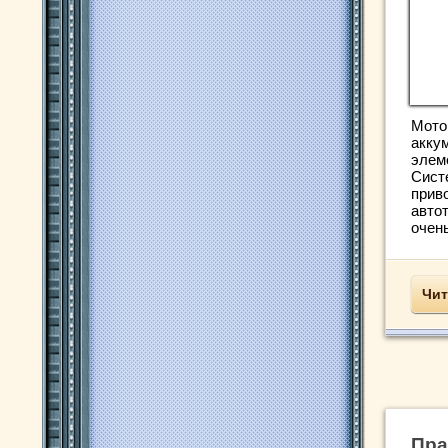
Мото
акку
элем
Сист
прив
авто
очень
Чит
Пра