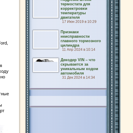
термостата для
корректровки
температуры
двигателя
17 Июн 2019 в 10:29
Признаки
неисправности
главного тормозного
ord,
цилиндра
11 Апр 2024 в 10:14
Декодер VIN – что
скрывается за
я
уникальным кодом
ходу
автомобиля
чно
31 Дек 2024 в 14:34
стные
ы
рт