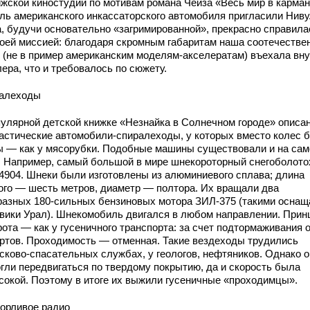
ижской киностудии по мотивам романа Чейза «Весь мир в карман
оль американского инкассаторского автомобиля пригласили Ниву
а, будучи основательно «загримированной», прекрасно справила
воей миссией: благодаря скромным габаритам наша соотечестве
о (не в пример американским моделям-акселератам) въехала вн
ера, что и требовалось по сюжету.
алеходы
пулярной детской книжке «Незнайка в Солнечном городе» описа
астические автомобили-спиралеходы, у которых вместо колес 
ы — как у мясорубки. Подобные машины существовали и на са
. Например, самый большой в мире шнекороторный снегоболото
4904. Шнеки были изготовлены из алюминиевого сплава; длина
ого — шесть метров, диаметр — полтора. Их вращали два
разных 180‑сильных бензиновых мотора ЗИЛ‑375 (такими оснащ
овики Урал). Шнекомобиль двигался в любом направлении. Прин
ота — как у гусеничного транспорта: за счет подтормаживания 
ортов. Проходимость — отменная. Такие вездеходы трудились
исково‑спасательных службах, у геологов, нефтяников. Однако 
огли передвигаться по твердому покрытию, да и скорость была
сокой. Поэтому в итоге их выжили гусеничные «проходимцы».
орливое радио