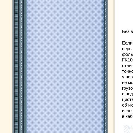
Без 
Если
перв
фоль
FK10
отли
точно
у по
не м
груз
с во
цист
об и
исче
в ка