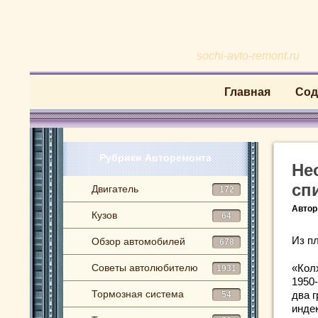
sochi-avto-remont.ru
Главная
Сод
Рубрики Авторемонта
Не
сп
Двигатель
172
Автор
Кузов
64
Из п
Обзор автомобилей
678
Советы автолюбителю
«Кол
1931
1950‑
Тормозная система
два 
54
инде