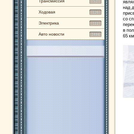
Трансмиссия
53
явля
над 
Ходовая
116
прис
со с
Электрика
111
пере
в пол
Авто новости
3494
65 км