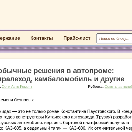
ержание
Контакты
Прайс-лист
обычные решения в автопроме:
иралеход, камбаломобиль и другие
:
Сочи Авто Ремонт
Рубрика:
Советы автолю
лемени безносых
хида» — это не только роман Константина Паустовского. В конц
х годов конструкторы Кутаисского автозавода (Грузия) разрабо
грузовых автомобиля: версия с бортовой платформой получила
кс КАЗ‑605, а седельный тягач — КАЗ‑606.
Их отличительной че