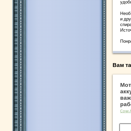
удоб
Необ
и дру
спир
Исто
Понр
Вам та
Мот
акк
важ
раб
Сочи 