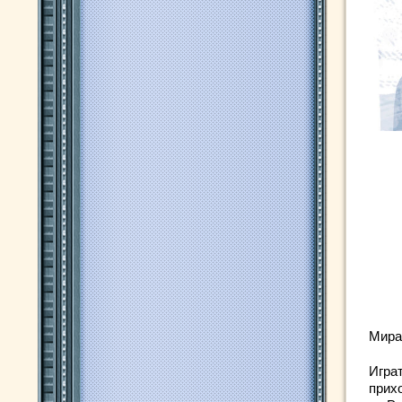
Мир
Играт
прих