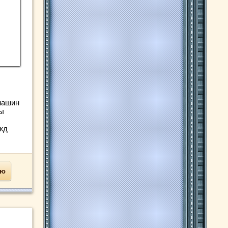
машин
ы
жд
ью