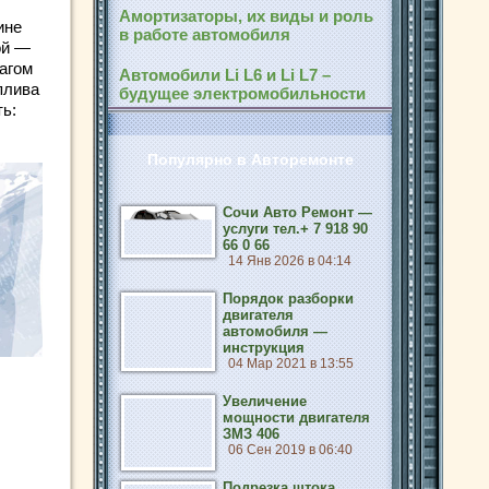
Амортизаторы, их виды и роль
ине
в работе автомобиля
ой —
агом
Автомобили Li L6 и Li L7 –
плива
будущее электромобильности
ть:
Популярно в Авторемонте
Сочи Авто Ремонт —
услуги тел.+ 7 918 90
66 0 66
14 Янв 2026 в 04:14
Порядок разборки
двигателя
автомобиля —
инструкция
04 Мар 2021 в 13:55
Увеличение
мощности двигателя
ЗМЗ 406
06 Сен 2019 в 06:40
Подрезка штока