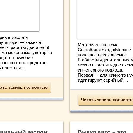
рные масла и
муляторы — важные
Материалы по теме
енты работы двигателя!
Снегоболотоход «Марш»:
ема механизмов, которые
полезное неископаемое
одят в движение
В области удивительных 
транспортное средство,
можно выделить две схем
 сложна и ...
инженерного подхода.
Первая — для каких-то ну
адаптируют серийный ...
ать запись полностью
Читать запись полност
вильный заслон:
Выкуп авто – это