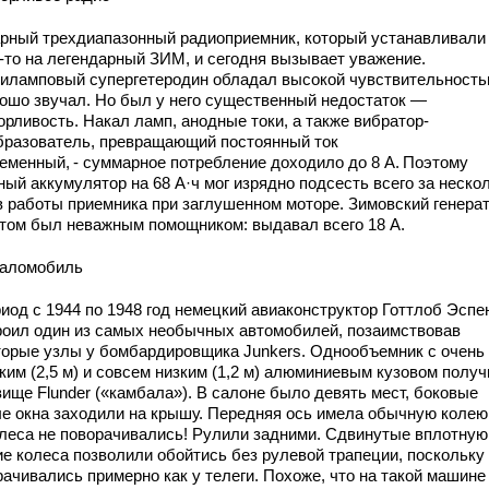
рный трехдиапазонный радиоприемник, который устанавливали
а-то на легендарный ЗИМ, и сегодня вызывает уважение.
иламповый супергетеродин обладал высокой чувствительност
рошо звучал. Но был у него существенный недостаток —
орливость. Накал ламп, анодные токи, а также вибратор-
бразователь, превращающий постоянный ток
еменный, - суммарное потребление доходило до 8 А. ­Поэтому
ый аккумулятор на 68 А·ч мог изрядно подсесть всего за неско
в работы приемника при заглушенном моторе. Зимовский генера
этом был неважным помощником: выдавал всего 18 А.
аломобиль
риод с 1944 по 1948 год немецкий авиаконструктор Готтлоб Эсп
роил один из самых необычных автомобилей, позаимствовав
торые узлы у бомбардировщика Junkers. Однообъемник с очень
ким (2,5 м) и совсем низким (1,2 м) алюминиевым кузовом полу
вище Flunder («камбала»). В салоне было девять мест, боковые
ые окна заходили на крышу. Передняя ось имела обычную колею
олеса не поворачивались! Рулили задними. Сдвинутые вплотную
ие колеса позволили обойтись без рулевой трапеции, поскольку
рачивались примерно как у телеги. Похоже, что на такой машин