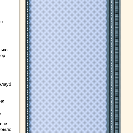
ью
лько
тор
енлауб
чил
,
 они
е было