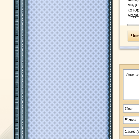
моде
кото
модел
Чит