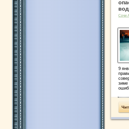
опа
вод
Сочи 
9 янв
прав
сове
зиме 
ошибк
Чит