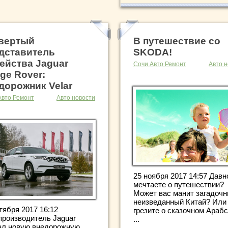
вертый
В путешествие со
дставитель
SKODA!
ейства Jaguar
Сочи Авто Ремонт
Авто н
ge Rover:
дорожник Velar
Авто Ремонт
Авто новости
25 ноября 2017 14:57 Давн
мечтаете о путешествии?
Может вас манит загадочн
неизведанный Китай? Или
тября 2017 16:12
грезите о сказочном Араб
производитель Jaguar
...
ал новую внедорожную