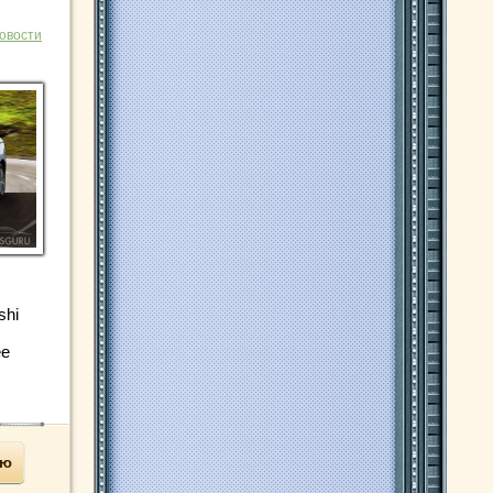
овости
shi
ее
ью