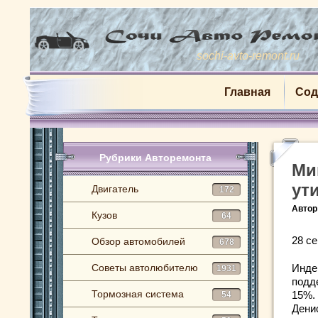
sochi-avto-remont.ru
Главная
Сод
Рубрики Авторемонта
Ми
ут
Двигатель
172
Автор
Кузов
64
28 се
Обзор автомобилей
678
Советы автолюбителю
Инде
1931
подд
Тормозная система
15%.
54
Дени