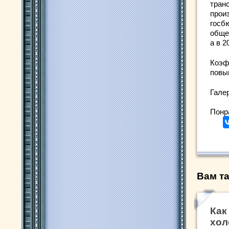
тран
прои
госб
обще
а в 2
Коэф
повы
Гале
Понр
Вам та
Как
хол