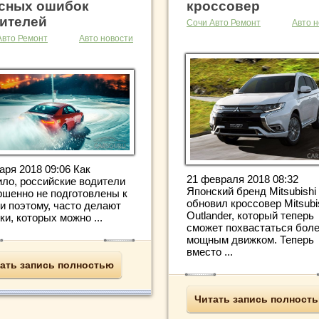
сных ошибок
кроссовер
ителей
Сочи Авто Ремонт
Авто н
Авто Ремонт
Авто новости
аря 2018 09:06 Как
21 февраля 2018 08:32
ило, российские водители
Японский бренд Mitsubishi
ршенно не подготовлены к
обновил кроссовер Mitsubi
и поэтому, часто делают
Outlander, который теперь
и, которых можно ...
сможет похвастаться бол
мощным движком. Теперь
вместо ...
ать запись полностью
Читать запись полност