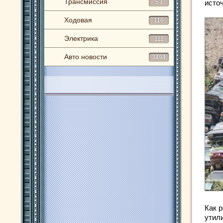
Трансмиссия
53
исто
Ходовая
116
Электрика
111
Авто новости
3494
Как 
утили