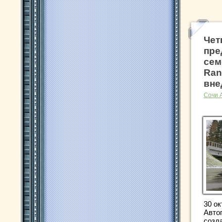
Чет
пре
сем
Ran
вне
Сочи 
30 ок
Авто
созд