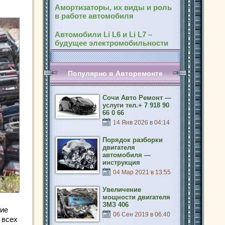
Амортизаторы, их виды и роль
в работе автомобиля
Автомобили Li L6 и Li L7 –
будущее электромобильности
Популярно в Авторемонте
Сочи Авто Ремонт —
услуги тел.+ 7 918 90
66 0 66
14 Янв 2026 в 04:14
Порядок разборки
двигателя
автомобиля —
инструкция
04 Мар 2021 в 13:55
Увеличение
мощности двигателя
ЗМЗ 406
ние
06 Сен 2019 в 06:40
 всех