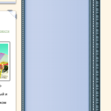
овости
о
ый и
ском