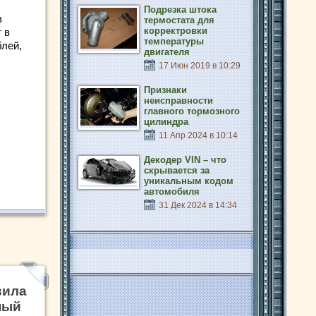
Подрезка штока
в
термостата для
корректровки
 в
температуры
блей,
двигателя
17 Июн 2019 в 10:29
Признаки
неисправности
главного тормозного
цилиндра
11 Апр 2024 в 10:14
Декодер VIN – что
скрывается за
уникальным кодом
автомобиля
31 Дек 2024 в 14:34
вила
ный