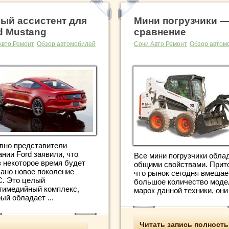
ый ассистент для
Мини погрузчики 
d Mustang
сравнение
Авто Ремонт
Обзор автомобилей
Сочи Авто Ремонт
Обзор автом
вно представители
нии Ford заявили, что
Все мини погрузчики обла
з некоторое время будет
общими свойствами. Прит
зано новое поколение
что рынок сегодня вмещае
. Это целый
большое количество моде
тимедийный комплекс,
марок данной техники, они н
ый обладает ...
Читать запись полност