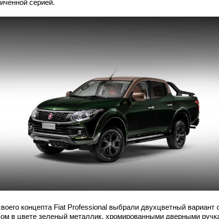
ниченной серией.
воего концепта Fiat Professional выбрали двухцветный вариант 
вом в цвете зеленый металлик, хромированными дверными ручк