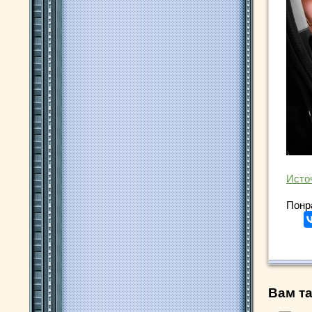
Исто
Понр
Вам та