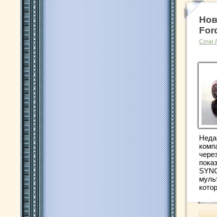
Нов
For
Сочи 
Неда
компа
чере
пока
SYNC
муль
котор