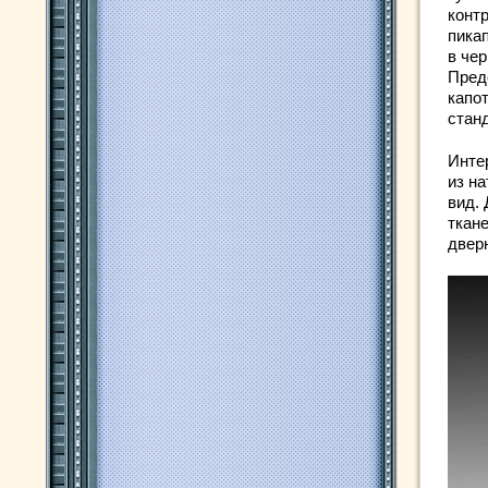
конт
пика
в че
Предс
капот
стан
Интер
из н
вид.
ткан
двер