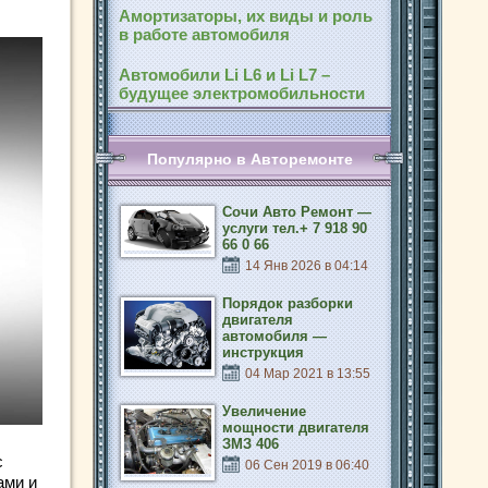
Амортизаторы, их виды и роль
в работе автомобиля
Автомобили Li L6 и Li L7 –
будущее электромобильности
Популярно в Авторемонте
Сочи Авто Ремонт —
услуги тел.+ 7 918 90
66 0 66
14 Янв 2026 в 04:14
Порядок разборки
двигателя
автомобиля —
инструкция
04 Мар 2021 в 13:55
Увеличение
мощности двигателя
ЗМЗ 406
с
06 Сен 2019 в 06:40
ами и