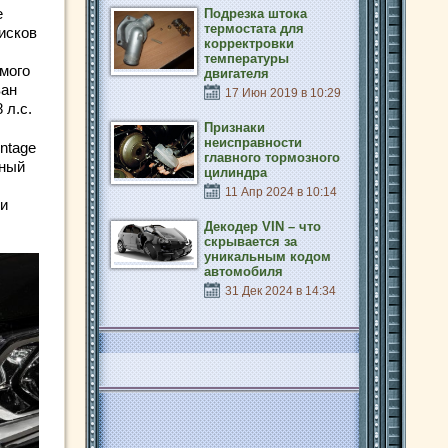
е
Подрезка штока
термостата для
исков
корректровки
температуры
имого
двигателя
ван
17 Июн 2019 в 10:29
 л.с.
Признаки
неисправности
ntage
главного тормозного
жный
цилиндра
11 Апр 2024 в 10:14
 и
Декодер VIN – что
скрывается за
уникальным кодом
автомобиля
31 Дек 2024 в 14:34