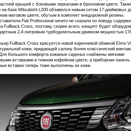
растной крышей с боковыми зеркалами в бронзовом цвете. Такж
п на базе Mitsubishi L200 обзавелся новым сетом 17-дюймовых д
рном матовом цвете, обутым в комплект внедорожной резины.
тавители Fiat Professional ничего не сказали по поводу содерж
а Fullback Cross, поэтому, скорее всего, концепт будет оборудо
дартным 2,4-литровым турбодизельным движком мощностью 178
ьер Fullback Cross красуется новой коричневой обивкой Elmo Vi
атуральной кожи, придающей салону более классический винта
 Для большего комфорта кожаные сиденья снабжены мягкими
евыми вставками в темном кофейном цвете, а приборная панель
ные вставки теперь тоже выполнены из кожи.