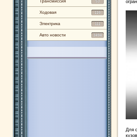
Трансмиссия
огра
53
Ходовая
116
Электрика
111
Авто новости
3494
Для с
кузо