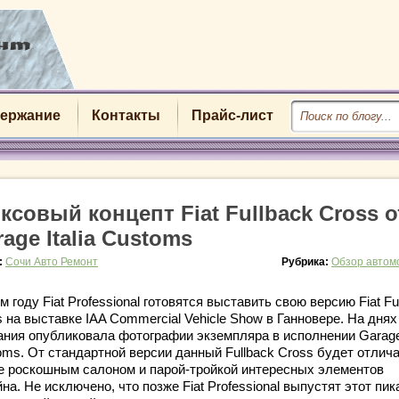
ержание
Контакты
Прайс-лист
ксовый концепт Fiat Fullback Cross о
age Italia Customs
:
Сочи Авто Ремонт
Рубрика:
Обзор автом
м году Fiat Professional готовятся выставить свою версию Fiat Fu
 на выставке IAA Commercial Vehicle Show в Ганновере. На днях
ания опубликовала фотографии экземпляра в исполнении Garage 
oms. От стандартной версии данный Fullback Cross будет отлич
е роскошным салоном и парой-тройкой интересных элементов
на. Не исключено, что позже Fiat Professional выпустят этот пик