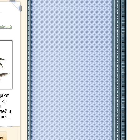
—
обилей
дают
ом,
т
лей и
е ...
ью