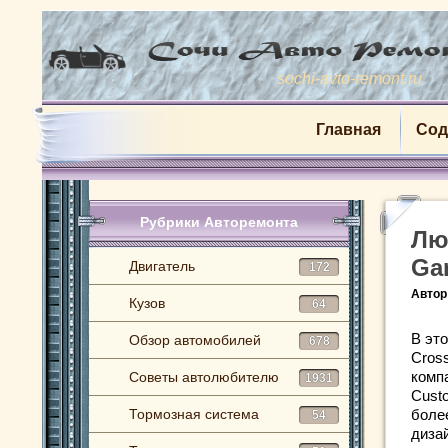
sochi-avto-remont.ru
Главная
Сод
Рубрики Авторемонта
Лю
Gar
Двигатель
172
Автор
Кузов
64
В это
Обзор автомобилей
678
Cross
комп
Советы автолюбителю
1931
Cust
Тормозная система
боле
54
дизай