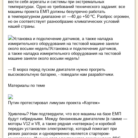
вести себя агрегаты и системы при экстремальных
температурах. Одно из требований технического задания: все
машины проекта ЕМП должны безупречно работать
в температурном диапазоне от —40 до +50 ºС. Разброс огромен,
но он соответствует разнообразию климатических условий
нашей страны.
Установка и подключение датчиков, а также наладка
измерительного оборудования на тестовой машине заняли
около восьми недель!Установка и подключение датчиков,
а также наладка измерительного оборудования на тестовой
машине заняли около восьми недель!
— В мороз перед пуском двигателя нужно прогреть
высоковольтную батарею, - поведали нам разработчики.
Материалы по теме
Путин протестировал лимузин проекта «Кортеж»
Удивлены? Нам подтвердили, что все машины на базе ЕМП
будут гибридными. Между бензиновым двигателем (в гамме —
моторы V12 и V8, а также рядная «четверка») и коробкой
передач установлен электромотор, который помогает при
резких разгонах и одновременно является стартером-