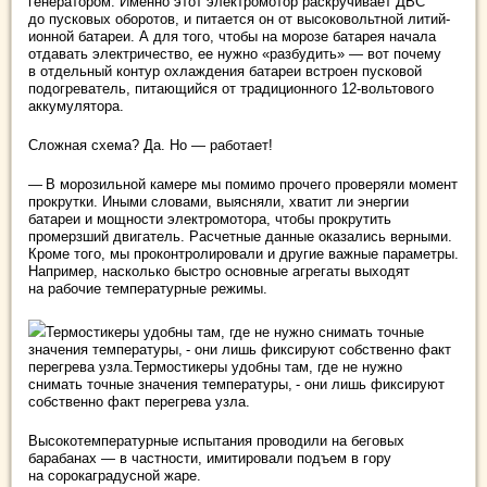
генератором. Именно этот электромотор раскручивает ДВС
до пусковых оборотов, и питается он от высоковольтной литий-
ионной батареи. А для того, чтобы на морозе батарея начала
отдавать электричество, ее нужно «разбудить» — вот почему
в отдельный контур охлаждения батареи встроен пусковой
подогреватель, питающийся от традиционного 12‑вольтового
аккумулятора.
Сложная схема? Да. Но — работает!
— В морозильной камере мы помимо прочего проверяли момент
прокрутки. Иными словами, выясняли, хватит ли энергии
батареи и мощности электромотора, чтобы прокрутить
промерзший двигатель. Расчетные данные оказались верными.
Кроме того, мы проконтролировали и другие важные параметры.
Например, насколько быстро основные агрегаты выходят
на рабочие температурные режимы.
Термостикеры удобны там, где не нужно снимать точные
значения температуры, - они лишь фиксируют собственно факт
перегрева узла.Термостикеры удобны там, где не нужно
снимать точные значения температуры, - они лишь фиксируют
собственно факт перегрева узла.
Высокотемпературные испытания проводили на беговых
барабанах — в частности, имитировали подъем в гору
на сорокаградусной жаре.