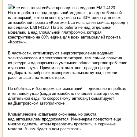
Все испытания сейчас проводят на седанах ЕМП‑4123.
Но это работа не над отдельной моделью, а над глобальной
платформой, которая конструктивно на 80% едина для всех
автомобилей проекта «Кортеж».Все испытания сейчас проводят
на седанах ЕМП‑4123. Но это работа не над отдельной
моделью, а над глобальной платформой, которая
конструктивно на 80% едина для всех автомобилей проекта
«Кортеж».
В частности, оптимизируют энергопотребление водяных
электронасосов и электровентиляторов, тем самым повысив
их ресурс и одновременно уменьшив общее энергопотребление
и уровень шума. Причем на этом этапе гораздо проще
подбирать калибровки экспериментальным путем, нежели
рассчитывать ­на компьютерах.
Не обойтись и без дорожных испытаний — движение в пробках
и тепловой удар (когда автомобиль попадает в затор после
длительной езды по скоростному автобану) сымитируют
на Дмитровском автополигоне.
Климатические испытания окончены, но работа
над автомобилем продолжается. Инженерам предстоит еще
многое сделать, чтобы превратить прототипы в серийные
модели. А нам будет о чем рассказать.