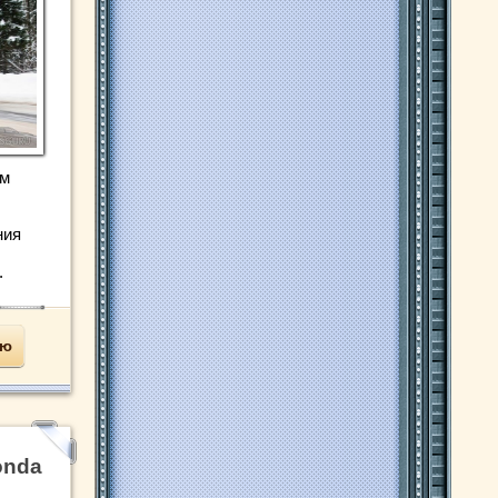
ом
ния
.
ью
onda