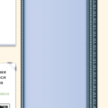
нке
лся
ов
овости