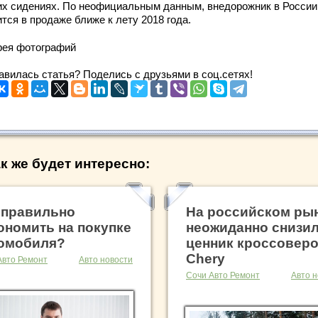
их сидениях. По неофициальным данным, внедорожник в России
тся в продаже ближе к лету 2018 года.
рея фотографий
авилась статья? Поделись с друзьями в соц.сетях!
к же будет интересно:
 правильно
На российском ры
ономить на покупке
неожиданно снизи
омобиля?
ценник кроссовер
Chery
Авто Ремонт
Авто новости
Сочи Авто Ремонт
Авто н