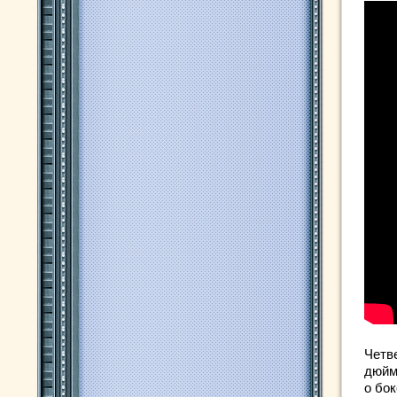
Четв
дюйм
о бо