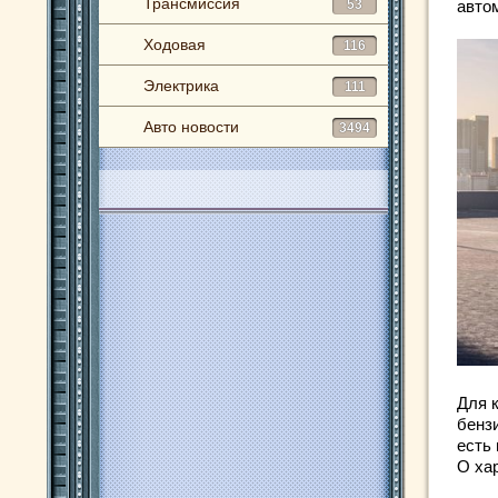
Трансмиссия
53
авто
Ходовая
116
Электрика
111
Авто новости
3494
Для 
бенз
есть
О ха