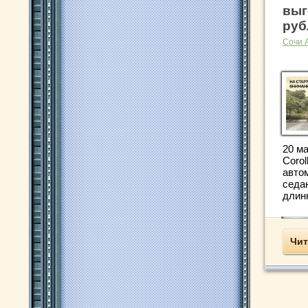
выг
руб
Сочи 
20 ма
Coro
авто
седа
длинн
Чит