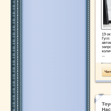
19 ок
Гугл:
авто
запр
коли
...
Чит
Toy
Нас