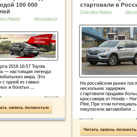
одой 100 000
стартовали в Росс
лей
Сочи Авто Ремонт
Авто н
Авто Ремонт
Авто новости
рта 2018 16:57 Toyota
lla — настоящая легенда
мобильного мира. Это
н с одной из самых
На российском рынке пос
ых и богатых ...
нескольких задержек
стартовали продажи боль
кроссовера от Honda – Ho
Pilot. При этом потенциал
ать запись полностью
покупатели автомобиля ...
Читать запись полност