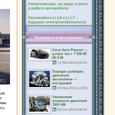
Амортизаторы, их виды и роль
в работе автомобиля
Автомобили Li L6 и Li L7 –
будущее электромобильности
Популярно в Авторемонте
Сочи Авто Ремонт —
услуги тел.+ 7 918 90
66 0 66
14 Янв 2026 в 04:14
Порядок разборки
двигателя
автомобиля —
инструкция
04 Мар 2021 в 13:55
вым
Увеличение
е
мощности двигателя
ями.
ЗМЗ 406
сь.
06 Сен 2019 в 06:40