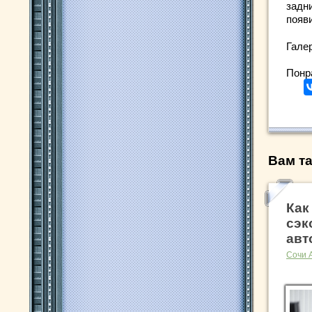
задн
появи
Гале
Понр
Вам та
Как
сэк
авт
Сочи 