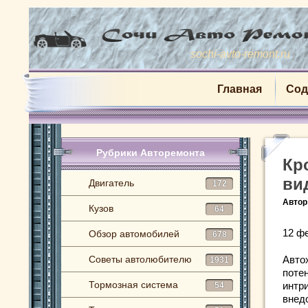
sochi-avto-remont.ru
Главная
Сод
Рубрики Авторемонта
Кр
ви
Двигатель
172
Автор
Кузов
64
12 ф
Обзор автомобилей
678
Советы автолюбителю
Авто
1931
поте
Тормозная система
интр
54
внед