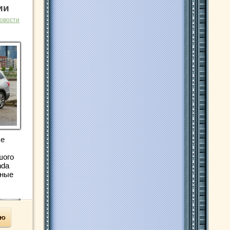
ии
овости
ле
шого
nda
ьные
ью