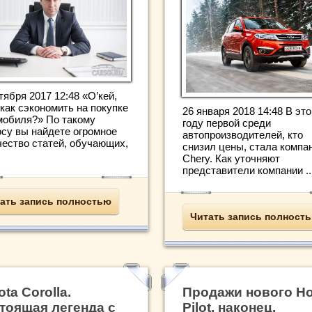
тября 2017 12:48 «О’кей,
 как сэкономить на покупке
26 января 2018 14:48 В эт
мобиля?» По такому
году первой среди
осу вы найдете огромное
автопроизводителей, кто
чество статей, обучающих,
снизил цены, стала компа
Chery. Как уточняют
представители компании ..
ать запись полностью
Читать запись полност
ota Corolla.
Продажи нового H
тоящая легенда с
Pilot, наконец,