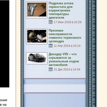
Подрезка штока
термостата для
корректровки
температуры
двигателя
17 Июн 2019 в 10:29
Признаки
неисправности
главного тормозного
цилиндра
11 Апр 2024 в 10:14
Декодер VIN – что
скрывается за
уникальным кодом
автомобиля
31 Дек 2024 в 14:34
ения
в на