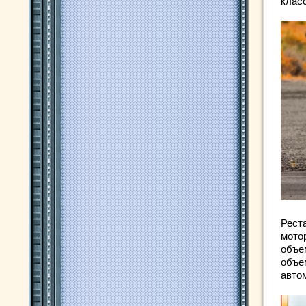
класс
Рест
мото
объе
объе
авто