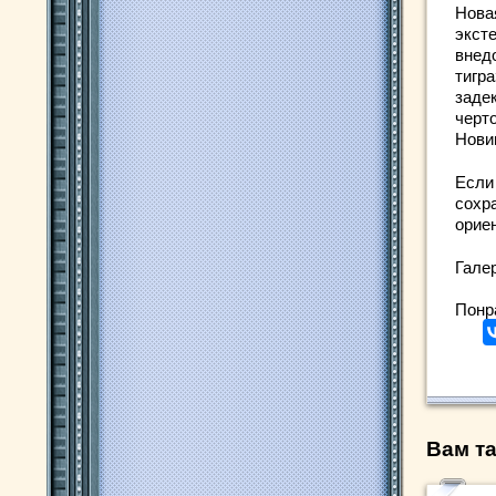
Нова
экст
внед
тигр
заде
черт
Нови
Если 
сохр
орие
Гале
Понр
Вам та