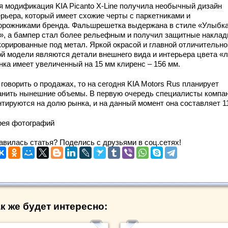
я модификация KIA Picanto X-Line получила необычный дизайн
ерьера, который имеет схожие черты с паркетниками и
орожниками бренда. Фальшрешетка выдержана в стиле «Улыбк
а», а бампер стал более рельефным и получил защитные наклад
корированные под метал. Яркой окрасой и главной отличительно
ой модели являются детали внешнего вида и интерьера цвета «
нка имеет увеличенный на 15 мм клиренс – 156 мм.
говорить о продажах, то на сегодня KIA Motors Rus планирует
анить нынешние объемы. В первую очередь специалисты компа
нтируются на долю рынка, и на данный момент она составляет 1
рея фотографий
авилась статья? Поделись с друзьями в соц.сетях!
к же будет интересно: