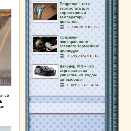
Подрезка штока
термостата для
корректровки
температуры
двигателя
17 Июн 2019 в 10:29
Признаки
неисправности
главного тормозного
цилиндра
11 Апр 2024 в 10:14
Декодер VIN – что
скрывается за
уникальным кодом
автомобиля
31 Дек 2024 в 14:34
овый
ь,
ил,