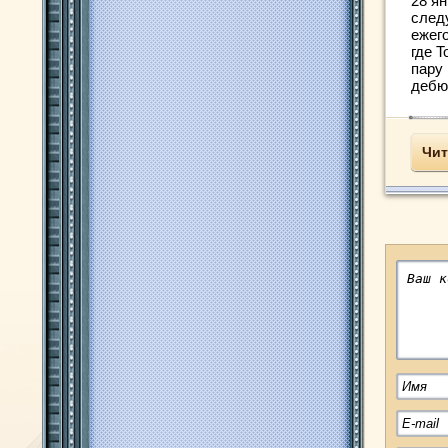
28 ян
след
ежег
где 
пару
дебют
Чит