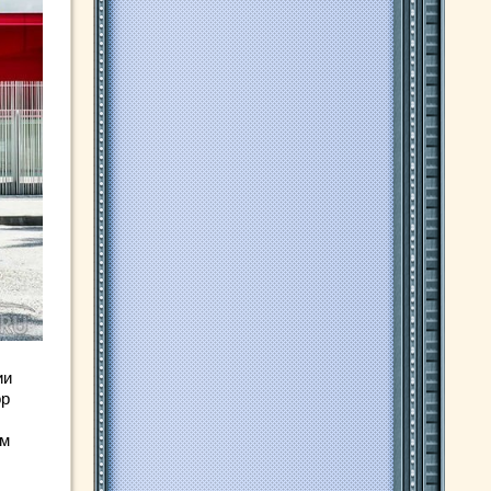
ии
ор
ым