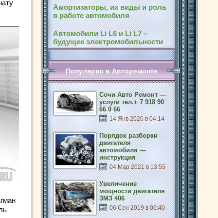
нату
Амортизаторы, их виды и роль
в работе автомобиля
Автомобили Li L6 и Li L7 –
будущее электромобильности
Популярно в Авторемонте
Сочи Авто Ремонт —
услуги тел.+ 7 918 90
66 0 66
14 Янв 2026 в 04:14
Порядок разборки
двигателя
автомобиля —
инструкция
04 Мар 2021 в 13:55
Увеличение
мощности двигателя
ЗМЗ 406
агман
06 Сен 2019 в 06:40
ль