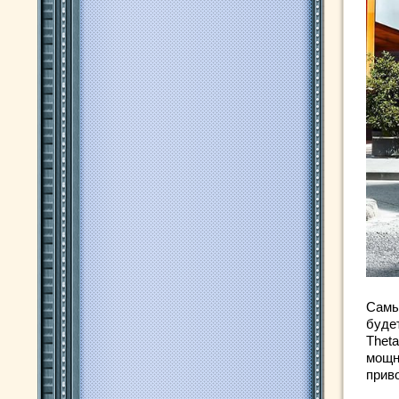
Самы
буде
Theta
мощн
прив