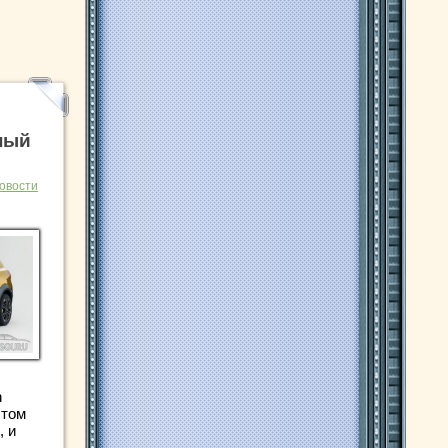
ный
овости
n
этом
, и