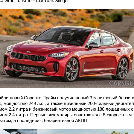
а Gran Turismo – фастбэк Stinger.
айлинговый Соренто Прайм получил новый 3,5-литровый бензин
р, мощностью 249 л.с., а также дизельный 200-сильный двигател
мом 2,2 литра и бензиновый мотор мощностью 188 лошадиных с
мом 2,4 литра. Первые экземпляры сочетаются с 8-скоростным
матом, а последний с 6-вариативной АКПП.