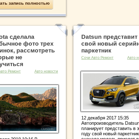
ать запись полностью
ota сделала
Datsun представит
бычное фото трех
свой новый серий
инок, рассмотреть
паркетник
орые не
Сочи Авто Ремонт
Авто н
учиться
Авто Ремонт
Авто новости
12 декабря 2017 15:35
Автопроизводитель Datsu
планирует представить в 
году свой новый паркетник
сначала модель приедет в