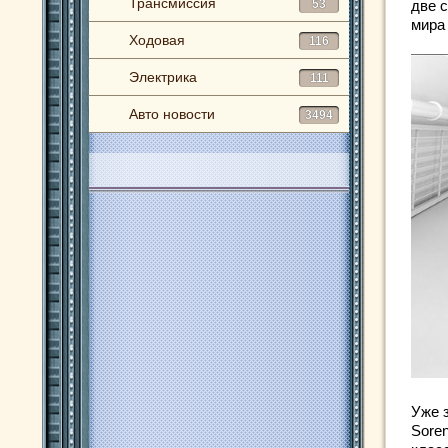
Трансмиссия
53
две 
мира
Ходовая
116
Электрика
111
Авто новости
3494
Уже 
Soren