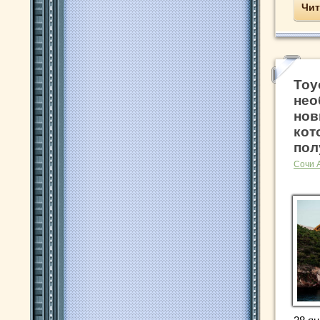
Чит
Toy
нео
нов
кот
пол
Сочи 