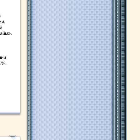
а
ки,
й
лайм».
нии
1%.