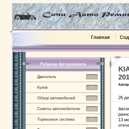
sochi-avto-remont.ru
Главная
Сод
Рубрики Авторемонта
KI
20
Двигатель
172
Автор
Кузов
64
26 де
Обзор автомобилей
678
Советы автолюбителю
Авто
1931
разн
Тормозная система
13 мо
54
отеч