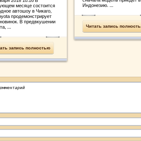
варя 2018 10:16 В
Индонезию. ...
ующем месяце состоится
одное автошоу в Чикаго,
Toyota продемонстрирует
 новинок. В предвкушении
Читать запись полност
а, ...
ать запись полностью