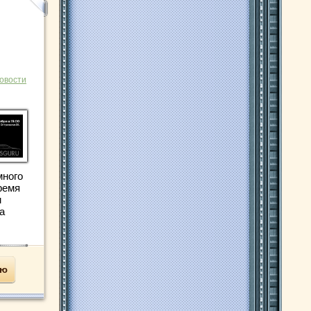
овости
много
ремя
м
a
ью