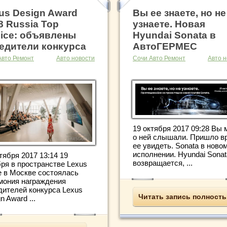
us Design Award
Вы ее знаете, но не
8 Russia Top
узнаете. Новая
ice: объявлены
Hyundai Sonata в
едители конкурса
АвтоГЕРМЕС
Авто Ремонт
Авто новости
Сочи Авто Ремонт
Авто н
19 октября 2017 09:28 Вы 
о ней слышали. Пришло в
ее увидеть. Sonata в ново
исполнении. Hyundai Sonat
тября 2017 13:14 19
возвращается, ...
бря в пространстве Lexus
 в Москве состоялась
мония награждения
дителей конкурса Lexus
Читать запись полност
n Award ...