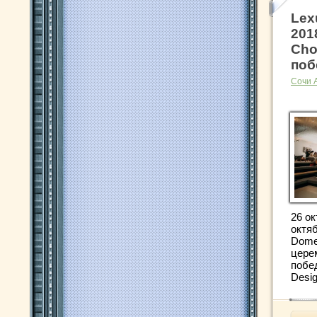
Lex
201
Cho
поб
Сочи 
26 ок
октя
Dome
цере
побе
Desig