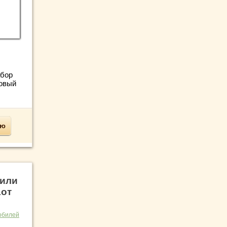
абор
Новый
ью
вили
1от
обилей