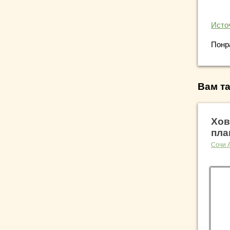
Исто
Понр
Вам та
Хов
пла
Сочи 