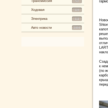
Трансмиссия
гарм
53
Ходовая
116
Электрика
111
Ново
Shto
Авто новости
3494
капо
реше
выпо
отли
LART
накл
Сзад
к не
(по 
карб
крыш
пере