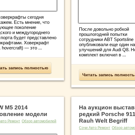
ховеркрафты сегодня
кажем. Есть мнение, что
ующее поколение
После довольно робкой
дского и междугороднего
прошлогодней попытки
спорта будет представлено
сотрудники ABT Sportsline
ркрафтами. Ховеркрафт
опубликовали еще один н
. hovercraft) — это ...
улучшений для Audi Q8. 
комплект включил в ...
ать запись полностью
Читать запись полност
 M5 2014
На аукцион выста
овление модели
редкий Porsche 91
Rauh Welt Begriff
Авто Ремонт
Обзор автомобилей
Сочи Авто Ремонт
Обзор автом