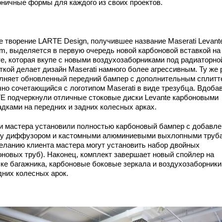
оничные формы для каждого из своих проектов.
е творение LARTE Design, получившее название Maserati Levant
rm, выделяется в первую очередь новой карбоновой вставкой на
те, которая вкупе с новыми воздухозаборниками под радиаторно
ткой делает дизайн Maserati намного более агрессивным. Ту же 
лняет обновленный передний бампер с дополнительным сплитт
чно сочетающийся с логотипом Maserati в виде трезубца. Вдобав
E подчеркнули отличные стоковые диски Levante карбоновыми
адками на передних и задних колесных арках.
и мастера установили полностью карбоновый бампер с добавл
му диффузором и кастомными алюминиевыми выхлопными труб
желанию клиента мастера могут установить набор двойных
оновых труб). Наконец, комплект завершает новый спойлер на
ке багажника, карбоновые боковые зеркала и воздухозаборники
дних колесных арок.