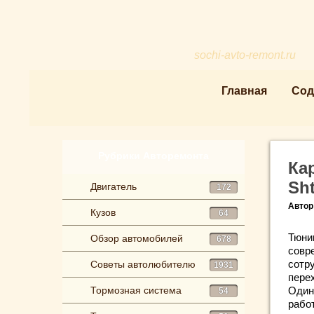
sochi-avto-remont.ru
Главная
Сод
Рубрики Авторемонта
Ка
Sh
Двигатель
172
Автор
Кузов
64
Тюни
Обзор автомобилей
678
совр
сотр
Советы автолюбителю
1931
пере
Тормозная система
Один 
54
рабо