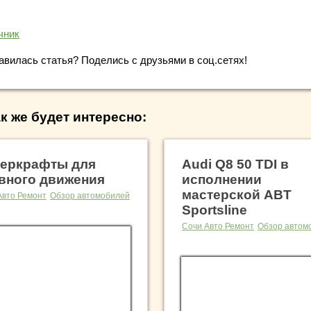
чник
авилась статья? Поделись с друзьями в соц.сетях!
к же будет интересно:
еркрафты для
Audi Q8 50 TDI в
вного движения
исполнении
мастерской ABT
Авто Ремонт
Обзор автомобилей
Sportsline
Сочи Авто Ремонт
Обзор автом