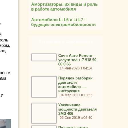
Амортизаторы, их виды и роль
в работе автомобиля
Автомобили Li L6 и Li L7 –
e
будущее электромобильности
й
роль
Популярно в Авторемонте
ером,
ок,
Сочи Авто Ремонт —
услуги тел.+ 7 918 90
66 0 66
14 Янв 2026 в 04:14
енным
ами
Порядок разборки
двигателя
автомобиля —
инструкция
 у
04 Мар 2021 в 13:55
Увеличение
мощности двигателя
ЗМЗ 406
06 Сен 2019 в 06:40
Подрезка штока