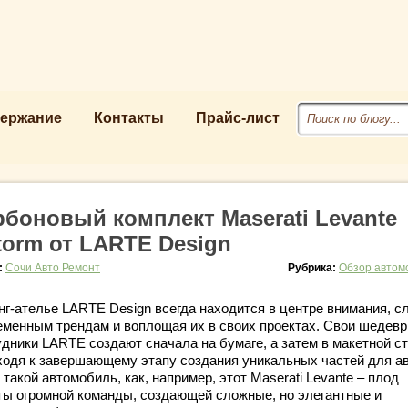
ержание
Контакты
Прайс-лист
рбоновый комплект Maserati Levante
torm от LARTE Design
:
Сочи Авто Ремонт
Рубрика:
Обзор автом
нг-ателье LARTE Design всегда находится в центре внимания, с
еменным трендам и воплощая их в своих проектах. Свои шедев
удники LARTE создают сначала на бумаге, а затем в макетной ст
ходя к завершающему этапу создания уникальных частей для ав
такой автомобиль, как, например, этот Maserati Levante – плод
ты огромной команды, создающей сложные, но элегантные и