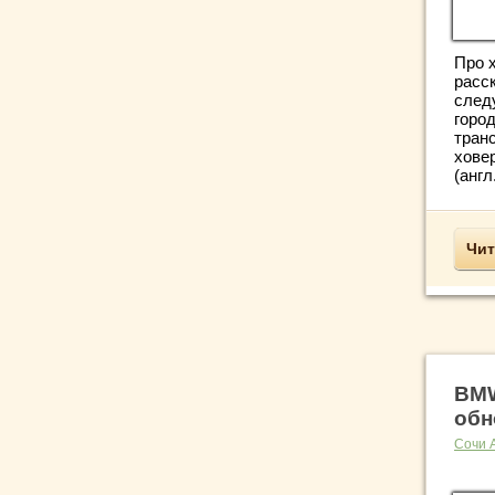
Про 
расс
след
горо
тран
хове
(англ
Чит
BMW
обн
Сочи 