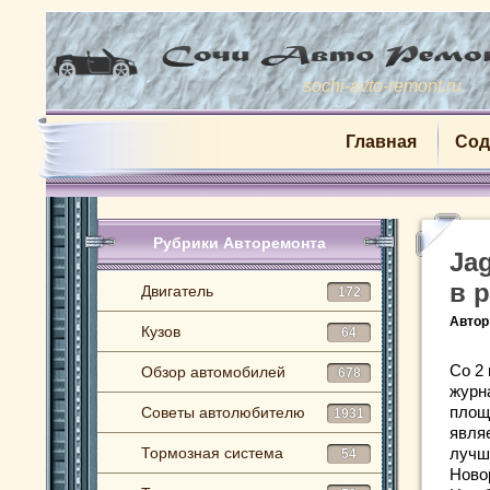
sochi-avto-remont.ru
Главная
Сод
Рубрики Авторемонта
Ja
в 
Двигатель
172
Автор
Кузов
64
Со 2 
Обзор автомобилей
678
журн
площ
Советы автолюбителю
1931
явля
Тормозная система
лучш
54
Ново