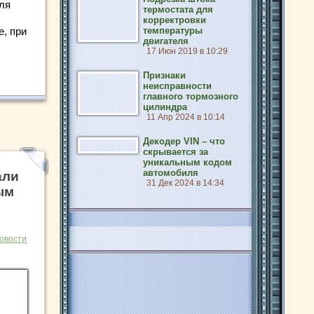
ля
термостата для
корректровки
температуры
е, при
двигателя
17 Июн 2019 в 10:29
Признаки
неисправности
главного тормозного
цилиндра
11 Апр 2024 в 10:14
Декодер VIN – что
скрывается за
уникальным кодом
автомобиля
али
31 Дек 2024 в 14:34
ым
овости