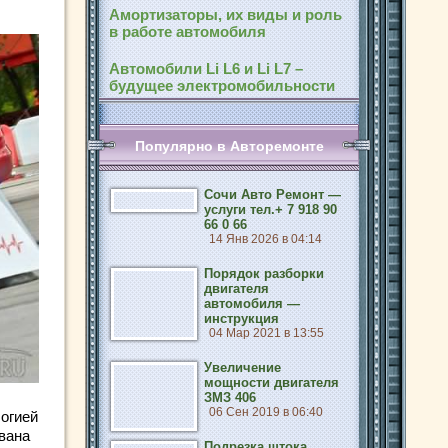
Амортизаторы, их виды и роль
в работе автомобиля
Автомобили Li L6 и Li L7 –
будущее электромобильности
Популярно в Авторемонте
Сочи Авто Ремонт —
услуги тел.+ 7 918 90
66 0 66
14 Янв 2026 в 04:14
Порядок разборки
двигателя
автомобиля —
инструкция
04 Мар 2021 в 13:55
Увеличение
мощности двигателя
ЗМЗ 406
06 Сен 2019 в 06:40
логией
вана
Подрезка штока