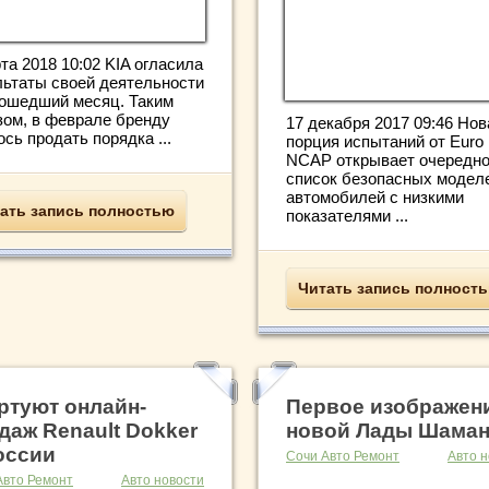
та 2018 10:02 KIA огласила
льтаты своей деятельности
рошедший месяц. Таким
зом, в феврале бренду
17 декабря 2017 09:46 Нов
сь продать порядка ...
порция испытаний от Euro
NCAP открывает очередн
список безопасных модел
автомобилей с низкими
ать запись полностью
показателями ...
Читать запись полност
ртуют онлайн-
Первое изображен
даж Renault Dokker
новой Лады Шама
оссии
Сочи Авто Ремонт
Авто н
Авто Ремонт
Авто новости