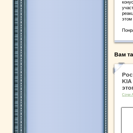
кону
учас
реак
этом 
Понр
Вам та
Рос
KIA
это
Сочи 