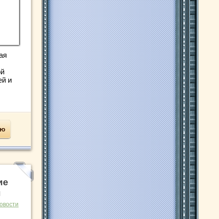
ая
ой
ей и
ью
ие
н
овости