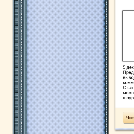
5 дек
Пред
выво
комм
С се
можн
шоуру
Чит