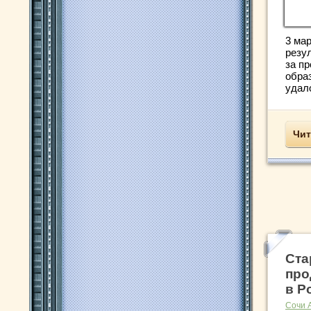
3 мар
резу
за п
обра
удало
Чит
Ста
про
в Р
Сочи 