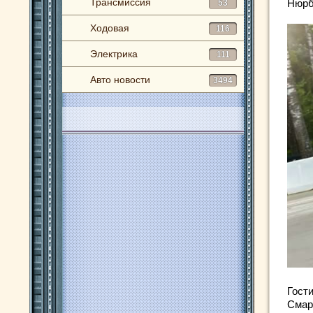
Трансмиссия
Нюрб
53
Ходовая
116
Электрика
111
Авто новости
3494
Гости
Смар