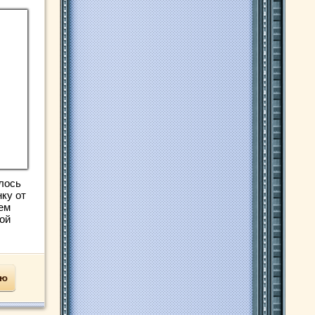
алось
ку от
ем
ой
ью