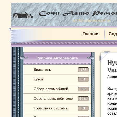
sochi-avto-remont.ru
Главная
Сод
Рубрики Авторемонта
Hy
Va
Двигатель
172
Автор
Кузов
64
Всле
Обзор автомобилей
678
зрит
из э
Советы автолюбителю
1931
Конце
Тормозная система
комп
54
оста