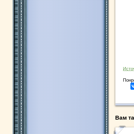
Исто
Понр
Вам та