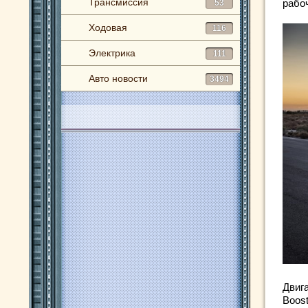
Трансмиссия
рабо
53
Ходовая
116
Электрика
111
Авто новости
3494
Двиг
Boos