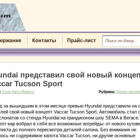
ержание
Контакты
Прайс-лист
undai представил свой новый конце
ccar Tucson Sport
:
Сочи Авто Ремонт
Рубрика:
Обзор автом
д за вышедшим в этом месяце превью Hyundai представили на 
елей свой новый концепт Vaccar Tucson Sport. Автомобиль стал 
кспонатов со стенда Hyundai на грандиозном шоу SEMA в Вегасе.
пт-кар вобрал в себя все возможные апгрейды: от нового кузов
лекта до полного пересмотра деталей салона. Без внимания не
лось ни содержимое капота Vaccar Tucson, ни другие основные