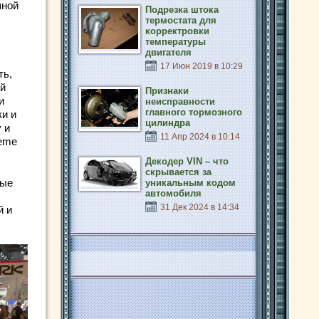
пной
Подрезка штока
термостата для
корректровки
температуры
двигателя
17 Июн 2019 в 10:29
ть,
ой
Признаки
и
неисправности
главного тормозного
ки и
цилиндра
 и
11 Апр 2024 в 10:14
reme
Декодер VIN – что
скрывается за
вые
уникальным кодом
автомобиля
31 Дек 2024 в 14:34
й и