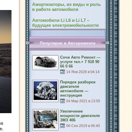
Амортизаторы, их виды и роль
в работе автомобиля
Автомобили Li L6 и Li L7 –
будущее электромобильности
Популярно в Авторемонте
Сочи Авто Ремонт —
услуги тел.+ 7 918 90
66 0 66
14 Янв 2026 в 04:14
Порядок разборки
двигателя
автомобиля —
инструкция
04 Мар 2021 в 13:55
Увеличение
мощности двигателя
ЗМЗ 406
ва
06 Сен 2019 в 06:40
e.