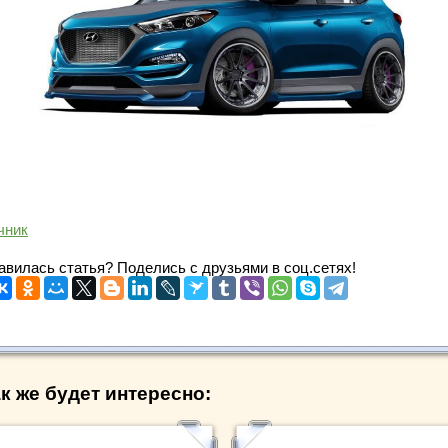
чник
авилась статья? Поделись с друзьями в соц.сетях!
к же будет интересно: