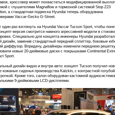
авок, кроссовер может похвастаться модифицированной выхло
емой с глушителями Magnaflow и тормозной системой Stop Z23
tion, а стандартная подвеска Hyundai теперь оборудована
оверами Vaccar-Gecko G-Street.
 один раз взглянуть на Hyundai Vaccar Tucson Sport, чтобы поня
концепт-версия смотрится намного агрессивней модели в стоков
ировке. Специально для концепта инженеры Hyundai разработал
й дизайн, заменив стандартный передний сплиттер, боковые юб
ий диффузор. Впридачу, дизайнеры изменили переднюю решетку
новили новые 20-дюймовые диски с покрышками Continental Ext
ct Sport.
альный дизайн видно и внутри авто: концепт Tucson получил но
е кожаные сиденья производства Katzkin, с контрастной голубой
трочкой. Кроме того, салон оборудован кастомной аудиосистемо
олькими 9-дюймовыми LCD-дисплеями.