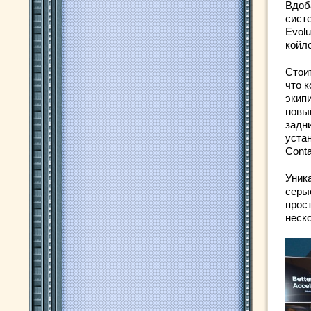
Вдоб
сист
Evolu
койл
Стоит
что 
экип
новы
задн
уста
Conta
Уник
серы
прос
неск