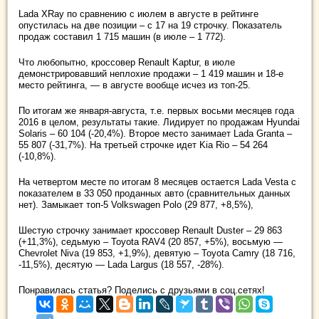
Lada XRay по сравнению с июлем в августе в рейтинге
опустилась на две позиции – с 17 на 19 строчку. Показатель
продаж составил 1 715 машин (в июле – 1 772).
Что любопытно, кроссовер Renault Kaptur, в июле
демонстрировавший неплохие продажи – 1 419 машин и 18-е
место рейтинга, — в августе вообще исчез из топ-25.
По итогам же января-августа, т.е. первых восьми месяцев года
2016 в целом, результаты такие. Лидирует по продажам Hyundai
Solaris – 60 104 (-20,4%). Второе место занимает Lada Granta –
55 807 (-31,7%). На третьей строчке идет Kia Rio – 54 264
(-10,8%).
На четвертом месте по итогам 8 месяцев остается Lada Vesta с
показателем в 33 050 проданных авто (сравнительных данных
нет). Замыкает топ-5 Volkswagen Polo (29 877, +8,5%),
Шестую строчку занимает кроссовер Renault Duster – 29 863
(+11,3%), седьмую – Toyota RAV4 (20 857, +5%), восьмую —
Chevrolet Niva (19 853, +1,9%), девятую – Toyota Camry (18 716,
-11,5%), десятую — Lada Largus (18 557, -28%).
Понравилась статья? Поделись с друзьями в соц.сетях!