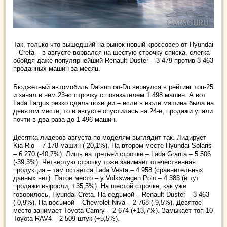
Так, только что вышедший на рынок новый кроссовер от Hyundai
– Creta – в августе ворвался на шестую строчку списка, слегка
обойдя даже популярнейший Renault Duster – 3 479 против 3 463
проданных машин за месяц.
Бюджетный автомобиль Datsun on-Do вернулся в рейтинг топ-25
и занял в нем 23-ю строчку с показателем 1 498 машин. А вот
Lada Largus резко сдала позиции – если в июле машина была на
девятом месте, то в августе опустилась на 24-е, продажи упали
почти в два раза до 1 496 машин.
Десятка лидеров августа по моделям выглядит так. Лидирует
Kia Rio – 7 178 машин (-20,1%). На втором месте Hyundai Solaris
– 6 270 (-40,7%). Лишь на третьей строчке – Lada Granta – 5 506
(-39,3%). Четвертую строчку тоже занимает отечественная
продукция – там остается Lada Vesta – 4 958 (сравнительных
данных нет). Пятое место – у Volkswagen Polo – 4 383 (и тут
продажи выросли, +35,5%). На шестой строчке, как уже
говорилось, Hyundai Creta. На седьмой – Renault Duster – 3 463
(-0,9%). На восьмой – Chevrolet Niva – 2 768 (-9,5%). Девятое
место занимает Toyota Camry – 2 674 (+13,7%). Замыкает топ-10
Toyota RAV4 – 2 509 штук (+5,5%).