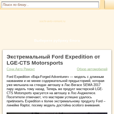
sochi-avto-remont.ru
Выберите рубрику блога
Экстремальный Ford Expedition от
LGE-CTS Motorsports
Сочи Авто Ремонт
Обзор автомобилей
Ford Expedition «Baja-Forged Adventurer» — модель с длинным
названием и не менее содержательной предысторией, которая
уже мелькала на стендах автошоу в Лас-Вегасе SEMA 2017
пару недель тому назад. Теперь же продукт мастерской LGE-
CTS Motorsports красуется на автошоу в Лос-Анджелесе.
Посетители отмечают, что мастерам успешно удалось
приблизить Expedition к более экстремальному продукту Ford –
линейке Raptor, посему модель достойна особого внимания.