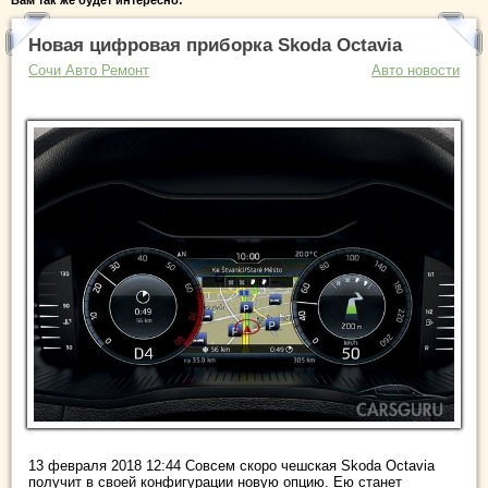
Вам так же будет интересно:
Новая цифровая приборка Skoda Octavia
Сочи Авто Ремонт
Авто новости
13 февраля 2018 12:44 Совсем скоро чешская Skoda Octavia
получит в своей конфигурации новую опцию. Ею станет