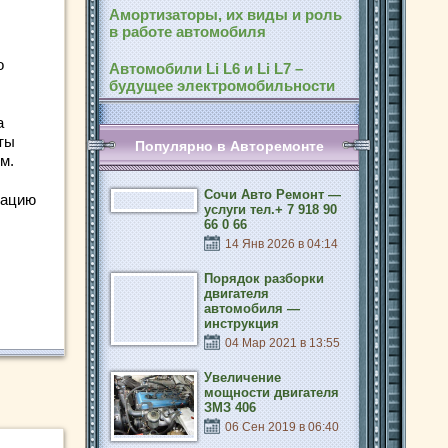
Амортизаторы, их виды и роль
в работе автомобиля
о
Автомобили Li L6 и Li L7 –
будущее электромобильности
а
ты
Популярно в Авторемонте
м.
Сочи Авто Ремонт —
кацию
услуги тел.+ 7 918 90
66 0 66
14 Янв 2026 в 04:14
Порядок разборки
двигателя
автомобиля —
инструкция
04 Мар 2021 в 13:55
Увеличение
мощности двигателя
ЗМЗ 406
06 Сен 2019 в 06:40