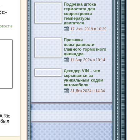
а
Подрезка штока
термостата для
сс-
корректровки
температуры
двигателя
овости
17 Июн 2019 в 10:29
Признаки
неисправности
главного тормозного
цилиндра
11 Апр 2024 в 10:14
Декодер VIN – что
скрывается за
уникальным кодом
автомобиля
31 Дек 2024 в 14:34
A Rio
 был