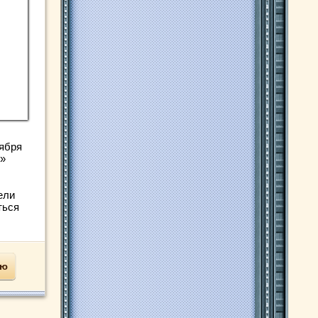
ября
»
ели
ться
ью