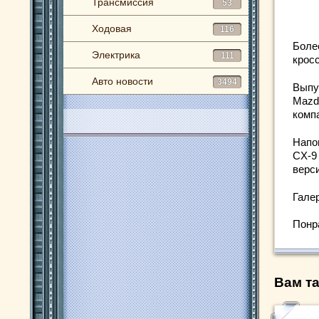
Трансмиссия
53
Ходовая
116
Более
Электрика
111
крос
Авто новости
3494
Выпу
Mazd
комп
Напо
CX-9
верс
Гале
Понр
Вам та