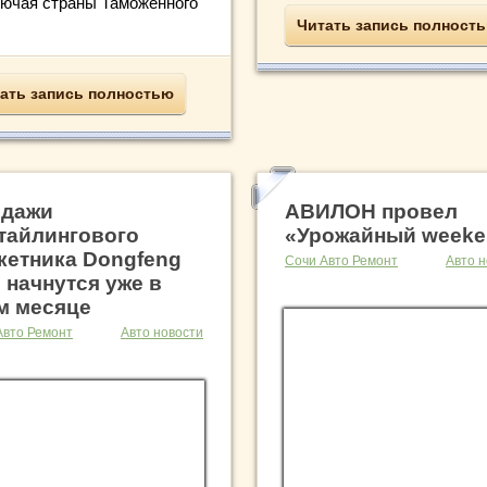
лючая страны Таможенного
Читать запись полност
ать запись полностью
дажи
АВИЛОН провел
тайлингового
«Урожайный weeke
кетника Dongfeng
Сочи Авто Ремонт
Авто н
 начнутся уже в
м месяце
Авто Ремонт
Авто новости