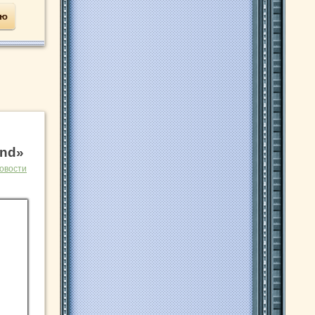
ью
nd»
овости