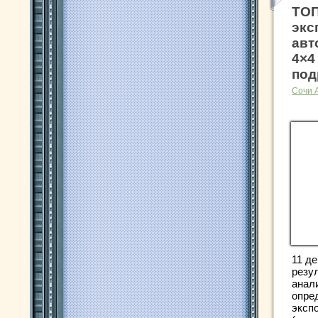
ТОП
экс
авт
4×4
под
Сочи 
11 де
резу
анал
опре
эксп