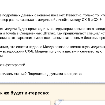
 подробных данных о новинке пока нет. Известно, только то, чт
совер расположиться в модельной линейке между CX-5 и CX-9.
ск модели будет происходить на территории совместного завод
a и Toyota в Соединенных Штатах. Как предполагают специалис
ании, этот паркетник имеет все шансы стать новым бестселлеро
мним, что совсем недавно Мазда показала компактную модифи
 – вседорожник CX-8. Модель получила шести- и семиместную
ии.
рея фотографий
авилась статья? Поделись с друзьями в соц.сетях!
к же будет интересно: