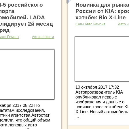
-5 российского
Новинка для рынк
порта
России от KIA: кро
омобилей. LADA
хэтчбек Rio X-Line
 лидирует 2й месяц
Сочи Авто Ремонт
Авто н
ряд
Авто Ремонт
Авто новости
10 октября 2017 17:32
Автопроизводитель KIA
опубликовал первые
изображения и данные о
кабря 2017 08:22 По
новинке кросс-хэтчбеке KI
льтатам исследования,
X-Line. Новый автомобиль
итики агентства Автостат
...
делили, что общий объем
орта легковых авто