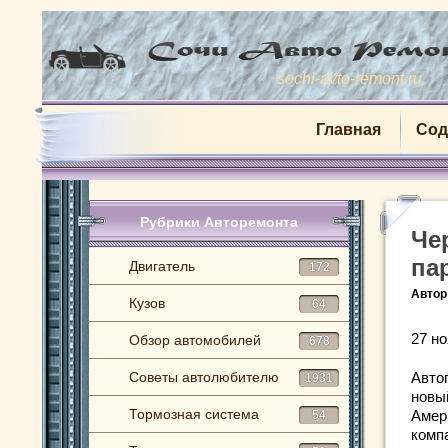
sochi-avto-remont.ru
Главная
Сод
Рубрики Авторемонта
Че
па
Двигатель
172
Автор
Кузов
64
27 но
Обзор автомобилей
678
Советы автолюбителю
Авто
1931
новы
Тормозная система
Амер
54
комп