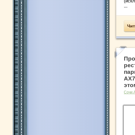
(иск
...
Чит
Про
рес
пар
AX7
это
Сочи 