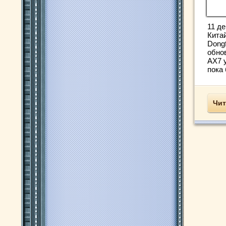
11 де
Кита
Dong
обно
AX7 
пока 
Чит