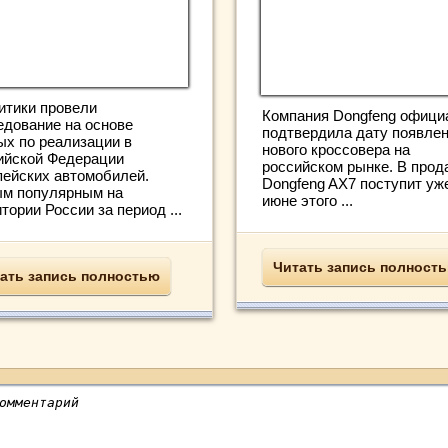
итики провели
Компания Dongfeng офици
едование на основе
подтвердила дату появле
ых по реализации в
нового кроссовера на
ийской Федерации
российском рынке. В прод
пейских автомобилей.
Dongfeng AX7 поступит уж
м популярным на
июне этого ...
тории России за период ...
Читать запись полност
ать запись полностью