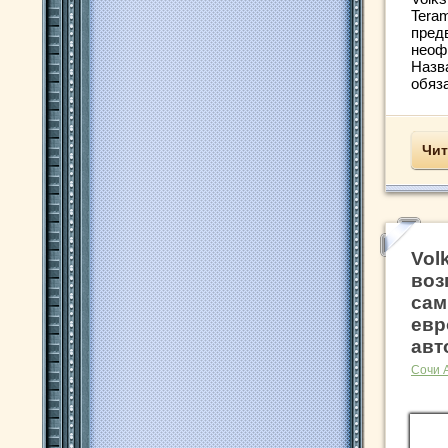
Tera
пред
неоф
Назв
обяза
Чит
Vol
воз
сам
евр
авт
Сочи 