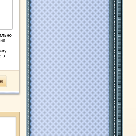
ально
ния
ажу
е в
ью