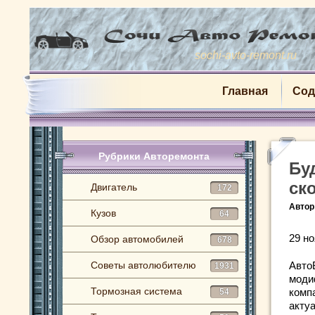
sochi-avto-remont.ru
Главная
Сод
Рубрики Авторемонта
Бу
ск
Двигатель
172
Автор
Кузов
64
29 но
Обзор автомобилей
678
Советы автолюбителю
Авто
1931
моди
Тормозная система
комп
54
акту