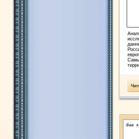
Анал
иссл
данн
Росс
евро
Самы
терри
Чит