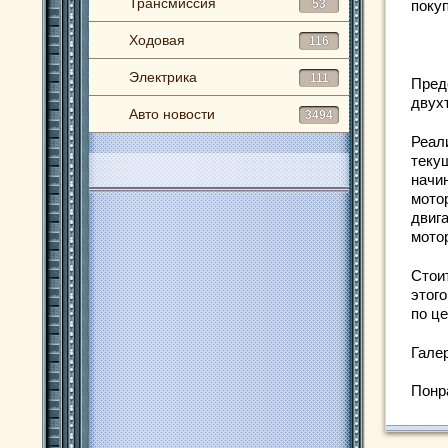
Трансмиссия
53
поку
Ходовая
116
Электрика
111
Пред
двух
Авто новости
3494
Реал
теку
начин
мото
двига
мото
Стои
этог
по це
Гале
Понр