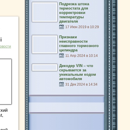
Подрезка штока
термостата для
корректровки
температуры
двигателя
17 Июн 2019 в 10:29
Признаки
i
неисправности
главного тормозного
овости
цилиндра
11 Апр 2024 в 10:14
Декодер VIN – что
скрывается за
уникальным кодом
автомобиля
31 Дек 2024 в 14:34
ский
t,
лей,