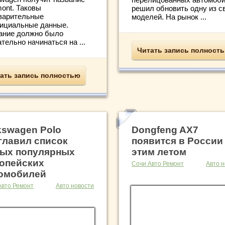
mont. Таковы
решил обновить одну из с
варительные
моделей. На рынок ...
ициальные данные.
ание должно было
тельно начинаться на ...
Читать запись полност
ать запись полностью
kswagen Polo
Dongfeng AX7
главил список
появится в России
ых популярных
этим летом
опейских
Сочи Авто Ремонт
Авто н
омобилей
Авто Ремонт
Авто новости