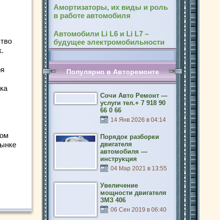
Амортизаторы, их виды и роль
в работе автомобиля
Автомобили Li L6 и Li L7 –
ство
будущее электромобильности
.
ря
Популярно в Авторемонте
ы
йка
Сочи Авто Ремонт —
услуги тел.+ 7 918 90
66 0 66
14 Янв 2026 в 04:14
том
Порядок разборки
рынке
двигателя
автомобиля —
инструкция
04 Мар 2021 в 13:55
Увеличение
мощности двигателя
ЗМЗ 406
06 Сен 2019 в 06:40