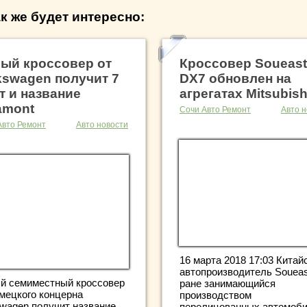
к же будет интересно:
ый кроссовер от
Кроссовер Soueast
kswagen получит 7
DX7 обновлен на
т и название
агрегатах Mitsubish
amont
Сочи Авто Ремонт
Авто н
Авто Ремонт
Авто новости
16 марта 2018 17:03 Китай
автопроизводитель Soueas
й семиместный кроссовер
ране занимающийся
емецкого концерна
производством
swagen получит название
перелицованных автомоби