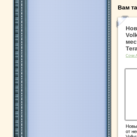
Вам та
Нов
Vol
мес
Ter
Сочи 
Новы
от н
Volk