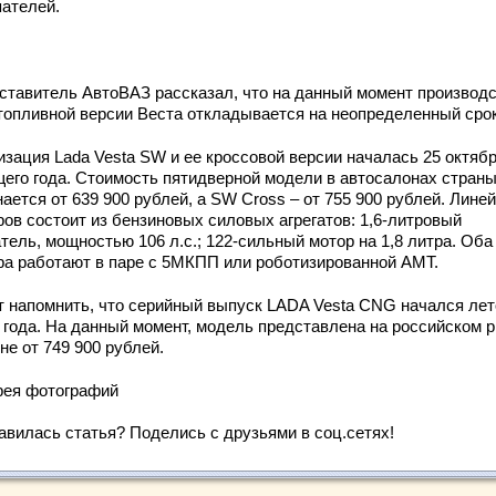
пателей.
ставитель АвтоВАЗ рассказал, что на данный момент производ
топливной версии Веста откладывается на неопределенный срок
изация Lada Vesta SW и ее кроссовой версии началась 25 октяб
щего года. Стоимость пятидверной модели в автосалонах стран
ается от 639 900 рублей, а SW Cross – от 755 900 рублей. Лине
ров состоит из бензиновых силовых агрегатов: 1,6-литровый
тель, мощностью 106 л.с.; 122-сильный мотор на 1,8 литра. Оба
ра работают в паре с 5МКПП или роботизированной AMT.
т напомнить, что серийный выпуск LADA Vesta CNG начался ле
о года. На данный момент, модель представлена на российском 
не от 749 900 рублей.
рея фотографий
авилась статья? Поделись с друзьями в соц.сетях!