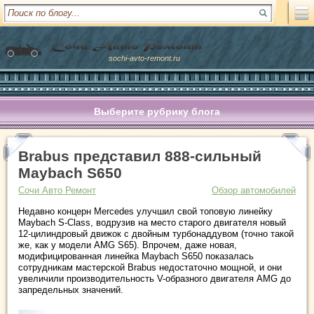
sochi-avto-remont.ru
Выберите рубрику блога
Brabus представил 888-сильный
Maybach S650
Сочи Авто Ремонт
Обзор автомобилей
Недавно концерн Mercedes улучшил свой топовую линейку
Maybach S-Class, водрузив на место старого двигателя новый
12-цилиндровый движок с двойным турбонаддувом (точно такой
же, как у модели AMG S65). Впрочем, даже новая,
модифицированная линейка Maybach S650 показалась
сотрудникам мастерской Brabus недостаточно мощной, и они
увеличили производительность V-образного двигателя AMG до
запредельных значений.